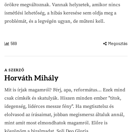
örökre megváltoznak. Vannak helyzetek, amikor nincs
ismétlési lehetőség, a hibás keresése sem oldja meg a
problémát, és a legvégén ugyan, de műteni kell.
569
Megosztás
A SZERZŐ
Horváth Mihály
Mit is írjak magamról? Férj, apa, református... Ezek mind
csak címkék és skatulyák. Hiszen minden ember "titok,
idegenség, lidérces messze fény". Ha megtisztelsz és
elolvasod az írásaimat, jobban megismersz általuk annál,
mint amit most elmondhatok magamról. Előre is
köszönöm a bizalmadat. Soli Deo Gloria.