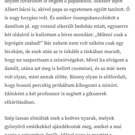
anyám fuvarozott le engem a papáékhoz. Sokszor átjött
Albert bácsi is, akivel papa az egyetemen együtt tanított. Ő
is nagy horgász volt. És amikor összegubancolódott a
damilom pl. egy rosszul sikerült bedobás miatt, egyszerre
két oldalról is hallottam a híres mondást: „Műteni csak a
legvégén szabad!” Bár nekem nem volt szikém csak egy
bicskám, de ezek után az is inkább a táskában maradt,
hogy ne szaporítsam a zsinórvégeket. Mivel ha elvágom a
damilt, utána azt meg is kellett csomózni, és az már nem
volt olyan, mint annak előtte. Bizony olyan is előfordult,
hogy hosszú percekig próbáltam kibogozni a zsinórt.
Időnként a két professzor is segített a gikszerek
elhárításában.
Szép lassan elmúltak ezek a kedves nyarak, melyek
gyönyörű emlékekkel ajándékoztak meg, amiket a mai
napig a szívemben őrzök. Idővel papa is megtért a