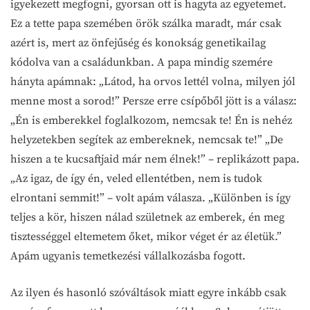
igyekezett megfogni, gyorsan ott is hagyta az egyetemet.
Ez a tette papa szemében örök szálka maradt, már csak
azért is, mert az önfejűség és konokság genetikailag
kódolva van a családunkban. A papa mindig szemére
hányta apámnak: „Látod, ha orvos lettél volna, milyen jól
menne most a sorod!” Persze erre csípőből jött is a válasz:
„Én is emberekkel foglalkozom, nemcsak te! Én is nehéz
helyzetekben segítek az embereknek, nemcsak te!” „De
hiszen a te kucsaftjaid már nem élnek!” – replikázott papa.
„Az igaz, de így én, veled ellentétben, nem is tudok
elrontani semmit!” – volt apám válasza. „Különben is így
teljes a kör, hiszen nálad születnek az emberek, én meg
tisztességgel eltemetem őket, mikor véget ér az életük.”
Apám ugyanis temetkezési vállalkozásba fogott.
Az ilyen és hasonló szóváltások miatt egyre inkább csak