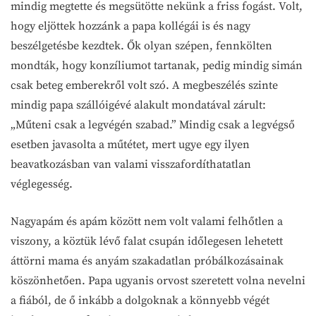
mindig megtette és megsütötte nekünk a friss fogást. Volt,
hogy eljöttek hozzánk a papa kollégái is és nagy
beszélgetésbe kezdtek. Ők olyan szépen, fennkölten
mondták, hogy konzíliumot tartanak, pedig mindig simán
csak beteg emberekről volt szó. A megbeszélés szinte
mindig papa szállóigévé alakult mondatával zárult:
„Műteni csak a legvégén szabad.” Mindig csak a legvégső
esetben javasolta a műtétet, mert ugye egy ilyen
beavatkozásban van valami visszafordíthatatlan
véglegesség.
Nagyapám és apám között nem volt valami felhőtlen a
viszony, a köztük lévő falat csupán időlegesen lehetett
áttörni mama és anyám szakadatlan próbálkozásainak
köszönhetően. Papa ugyanis orvost szeretett volna nevelni
a fiából, de ő inkább a dolgoknak a könnyebb végét