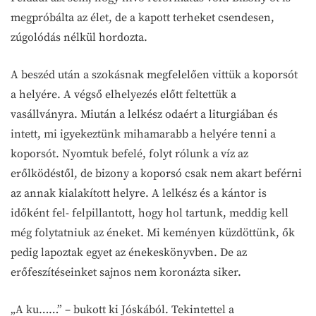
megpróbálta az élet, de a kapott terheket csendesen,
zúgolódás nélkül hordozta.
A beszéd után a szokásnak megfelelően vittük a koporsót
a helyére. A végső elhelyezés előtt feltettük a
vasállványra. Miután a lelkész odaért a liturgiában és
intett, mi igyekeztünk mihamarabb a helyére tenni a
koporsót. Nyomtuk befelé, folyt rólunk a víz az
erőlködéstől, de bizony a koporsó csak nem akart beférni
az annak kialakított helyre. A lelkész és a kántor is
időként fel- felpillantott, hogy hol tartunk, meddig kell
még folytatniuk az éneket. Mi keményen küzdöttünk, ők
pedig lapoztak egyet az énekeskönyvben. De az
erőfeszítéseinket sajnos nem koronázta siker.
„A ku……” – bukott ki Jóskából. Tekintettel a