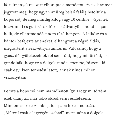
körülményekre azért elharapta a mondatot, és csak annyit
jegyzett meg, hogy ugyan az üreg belső faláig betoltuk a
koporsót, de még mindig kilóg vagy 10 centire. „Gyertek
le azonnal és gurítsátok félre az állványt!”- mondta apám
halk, de ellentmondást nem tűrő hangon. A lelkész és a
kántor befejezte az éneket, elhangzott a végső áldás,
megtörtént a részvétnyilvánítás is. Valószínű, hogy a
gyászoló gyülekezetnek fel sem tűnt, hogy mi történt, azt
gondolták, hogy ez a dolgok rendes menete, hiszen aki
csak egy ilyen temetést látott, annak nincs mihez
viszonyítani.
Persze a koporsó nem maradhatott így. Hogy mi történt
ezek után, azt már több okból sem részletezem.
Mindenesetre eszembe jutott papa híres mondása:
„Műteni csak a legvégén szabad”, mert utána a dolgok