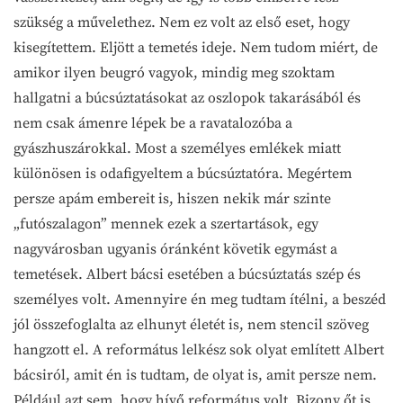
szükség a művelethez. Nem ez volt az első eset, hogy
kisegítettem. Eljött a temetés ideje. Nem tudom miért, de
amikor ilyen beugró vagyok, mindig meg szoktam
hallgatni a búcsúztatásokat az oszlopok takarásából és
nem csak ámenre lépek be a ravatalozóba a
gyászhuszárokkal. Most a személyes emlékek miatt
különösen is odafigyeltem a búcsúztatóra. Megértem
persze apám embereit is, hiszen nekik már szinte
„futószalagon” mennek ezek a szertartások, egy
nagyvárosban ugyanis óránként követik egymást a
temetések. Albert bácsi esetében a búcsúztatás szép és
személyes volt. Amennyire én meg tudtam ítélni, a beszéd
jól összefoglalta az elhunyt életét is, nem stencil szöveg
hangzott el. A református lelkész sok olyat említett Albert
bácsiról, amit én is tudtam, de olyat is, amit persze nem.
Például azt sem, hogy hívő református volt. Bizony őt is