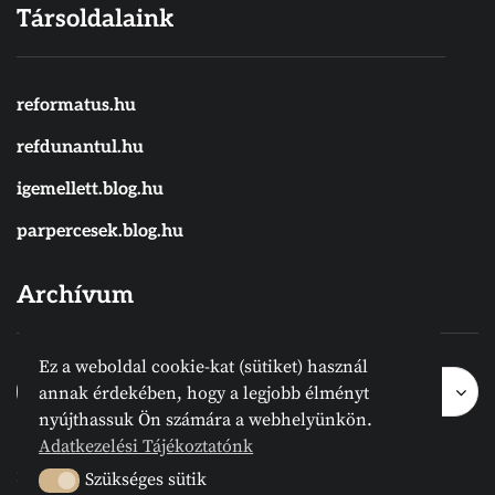
Társoldalaink
reformatus.hu
refdunantul.hu
igemellett.blog.hu
parpercesek.blog.hu
Archívum
Ez a weboldal cookie-kat (sütiket) használ
Archívum
Archívum
Hónap kijelölése
annak érdekében, hogy a legjobb élményt
nyújthassuk Ön számára a webhelyünkön.
Adatkezelési Tájékoztatónk
2024 © Megvanirva.hu - Minden jog
Szükséges sütik
Szükséges sütik