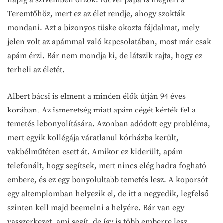
Teremtőhöz, mert ez az élet rendje, ahogy szokták
mondani. Azt a bizonyos tüske okozta fájdalmat, mely
jelen volt az apámmal való kapcsolatában, most már csak
apám érzi. Bár nem mondja ki, de látszik rajta, hogy ez
terheli az életét.
Albert bácsi is elment a minden élők útján 94 éves
korában. Az ismeretség miatt apám cégét kérték fel a
temetés lebonyolítására. Azonban adódott egy probléma,
mert egyik kollégája váratlanul kórházba került,
vakbélműtéten esett át. Amikor ez kiderült, apám
telefonált, hogy segítsek, mert nincs elég hadra fogható
embere, és ez egy bonyolultabb temetés lesz. A koporsót
egy altemplomban helyezik el, de itt a negyedik, legfelső
szinten kell majd beemelni a helyére. Bár van egy
vasszerkezet, ami segít, de így is több emberre lesz