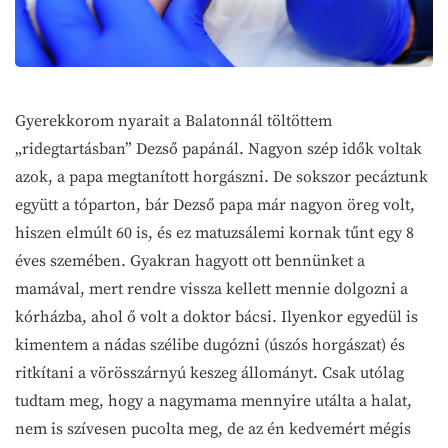
Gyerekkorom nyarait a Balatonnál töltöttem
„ridegtartásban” Dezső papánál. Nagyon szép idők voltak
azok, a papa megtanított horgászni. De sokszor pecáztunk
együtt a tóparton, bár Dezső papa már nagyon öreg volt,
hiszen elmúlt 60 is, és ez matuzsálemi kornak tűnt egy 8
éves szemében. Gyakran hagyott ott bennünket a
mamával, mert rendre vissza kellett mennie dolgozni a
kórházba, ahol ő volt a doktor bácsi. Ilyenkor egyedül is
kimentem a nádas szélibe dugózni (úszós horgászat) és
ritkítani a vörösszárnyú keszeg állományt. Csak utólag
tudtam meg, hogy a nagymama mennyire utálta a halat,
nem is szívesen pucolta meg, de az én kedvemért mégis