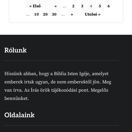
« Első
«
...
2
3
4
5
6
...
10
20
30
...
»
Utolsó »
Rólunk
Hiszünk abban, hogy a Biblia Isten Igéje, amelyet
emberek írtak ugyan, de nem emberektől jön. Meg
van írva. Az Írás örök tájékozódási pont. Megelőz
bennünket.
Oldalaink