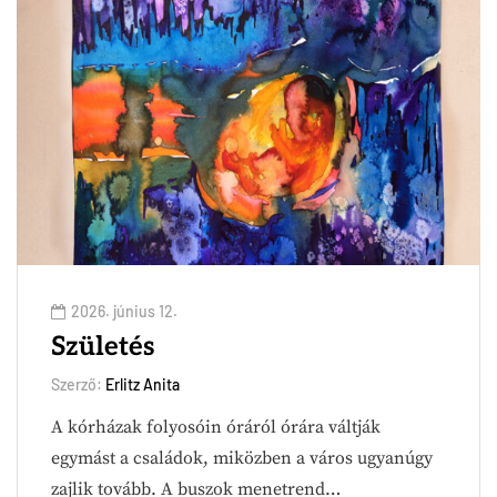
2026. június 12.
Születés
Szerző:
Erlitz Anita
A kórházak folyosóin óráról órára váltják
egymást a családok, miközben a város ugyanúgy
zajlik tovább. A buszok menetrend…