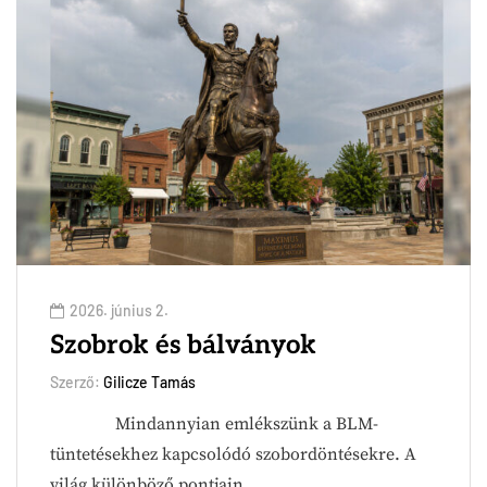
2026. június 2.
Szobrok és bálványok
Szerző:
Gilicze Tamás
Mindannyian emlékszünk a BLM-
tüntetésekhez kapcsolódó szobordöntésekre. A
világ különböző pontjain…