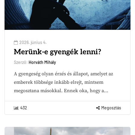
2026. június 4.
Merünk-e gyengék lenni?
Szerző:
Horváth Mihály
A gyengeség olyan érzés és állapot, amelyet az
emberek többsége inkább elrejt, mintsem
megosztana másokkal. Ennek oka, hogy a…
432
Megosztás