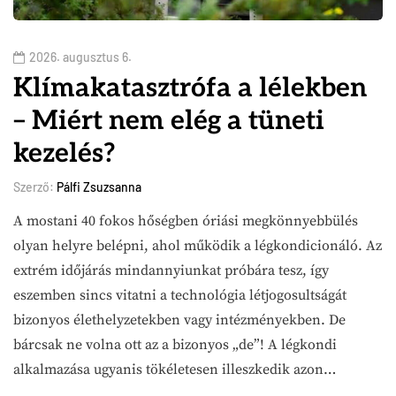
2026. augusztus 6.
Klímakatasztrófa a lélekben
– Miért nem elég a tüneti
kezelés?
Szerző:
Pálfi Zsuzsanna
A mostani 40 fokos hőségben óriási megkönnyebbülés
olyan helyre belépni, ahol működik a légkondicionáló. Az
extrém időjárás mindannyiunkat próbára tesz, így
eszemben sincs vitatni a technológia létjogosultságát
bizonyos élethelyzetekben vagy intézményekben. De
bárcsak ne volna ott az a bizonyos „de”! A légkondi
alkalmazása ugyanis tökéletesen illeszkedik azon…