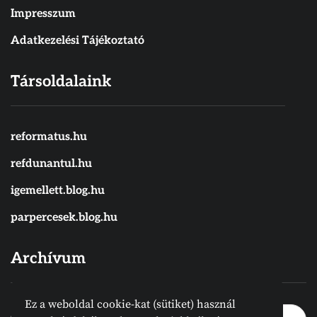
Impresszum
Adatkezelési Tájékoztató
Társoldalaink
reformatus.hu
refdunantul.hu
igemellett.blog.hu
parpercesek.blog.hu
Archívum
Ez a weboldal cookie-kat (sütiket) használ
Archívum
Archívum