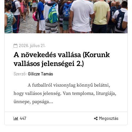
2026. július 21.
A növekedés vallása (Korunk
vallásos jelenségei 2.)
Szerző:
Gilicze Tamás
A futballról viszonylag könnyű belátni,
hogy vallásos jelenség. Van temploma, liturgiája,
ünnepe, papsága…
447
Megosztás