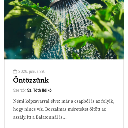
2026. július 29.
Öntözzünk
Szerző:
Sz. Tóth Ildikó
Némi képzavarral élve: már a csapból is az folyik,
hogy nincs víz. Borzalmas méreteket öltött az
aszály.Itt a Balatonnál is…