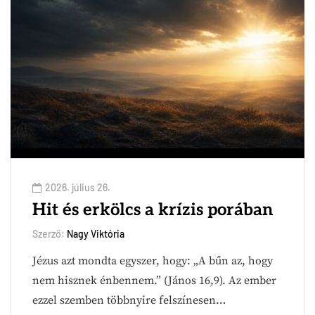
2026. július 26.
Hit és erkölcs a krízis porában
Szerző:
Nagy Viktória
Jézus azt mondta egyszer, hogy: „A bűn az, hogy
nem hisznek énbennem.” (János 16,9). Az ember
ezzel szemben többnyire felszínesen…