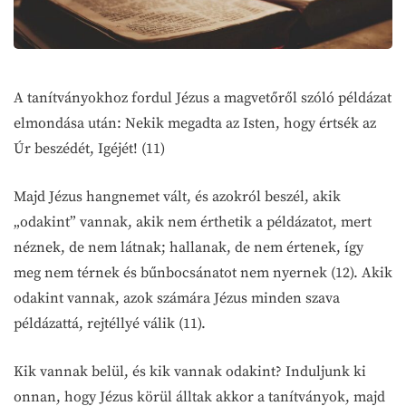
A tanítványokhoz fordul Jézus a magvetőről szóló példázat
elmondása után: Nekik megadta az Isten, hogy értsék az
Úr beszédét, Igéjét! (11)
Majd Jézus hangnemet vált, és azokról beszél, akik
„odakint” vannak, akik nem érthetik a példázatot, mert
néznek, de nem látnak; hallanak, de nem értenek, így
meg nem térnek és bűnbocsánatot nem nyernek (12). Akik
odakint vannak, azok számára Jézus minden szava
példázattá, rejtéllyé válik (11).
Kik vannak belül, és kik vannak odakint? Induljunk ki
onnan, hogy Jézus körül álltak akkor a tanítványok, majd