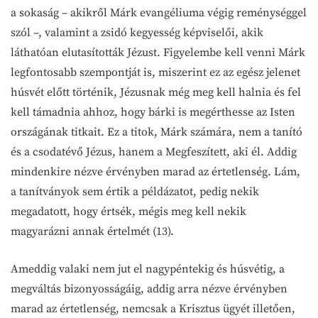
a sokaság – akikről Márk evangéliuma végig reménységgel
szól –, valamint a zsidó kegyesség képviselői, akik
láthatóan elutasították Jézust. Figyelembe kell venni Márk
legfontosabb szempontját is, miszerint ez az egész jelenet
húsvét előtt történik, Jézusnak még meg kell halnia és fel
kell támadnia ahhoz, hogy bárki is megérthesse az Isten
országának titkait. Ez a titok, Márk számára, nem a tanító
és a csodatévő Jézus, hanem a Megfeszített, aki él. Addig
mindenkire nézve érvényben marad az értetlenség. Lám,
a tanítványok sem értik a példázatot, pedig nekik
megadatott, hogy értsék, mégis meg kell nekik
magyarázni annak értelmét (13).
Ameddig valaki nem jut el nagypéntekig és húsvétig, a
megváltás bizonyosságáig, addig arra nézve érvényben
marad az értetlenség, nemcsak a Krisztus ügyét illetően,