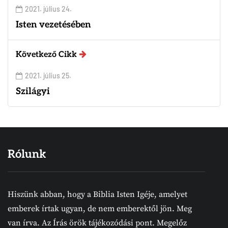
2021. július 24.
Isten vezetésében
Következő Cikk
2021. július 25.
Szilágyi
Rólunk
Hiszünk abban, hogy a Biblia Isten Igéje, amelyet
emberek írtak ugyan, de nem emberektől jön. Meg
van írva. Az Írás örök tájékozódási pont. Megelőz