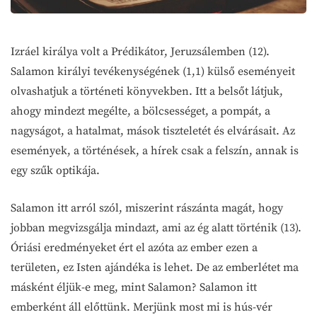
Izráel királya volt a Prédikátor, Jeruzsálemben (12).
Salamon királyi tevékenységének (1,1) külső eseményeit
olvashatjuk a történeti könyvekben. Itt a belsőt látjuk,
ahogy mindezt megélte, a bölcsességet, a pompát, a
nagyságot, a hatalmat, mások tiszteletét és elvárásait. Az
események, a történések, a hírek csak a felszín, annak is
egy szűk optikája.
Salamon itt arról szól, miszerint rászánta magát, hogy
jobban megvizsgálja mindazt, ami az ég alatt történik (13).
Óriási eredményeket ért el azóta az ember ezen a
területen, ez Isten ajándéka is lehet. De az emberlétet ma
másként éljük-e meg, mint Salamon? Salamon itt
emberként áll előttünk. Merjünk most mi is hús-vér