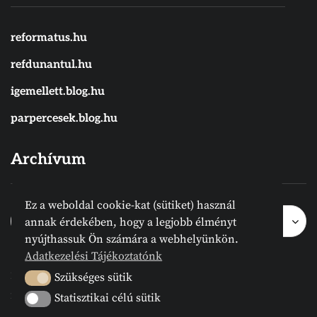
reformatus.hu
refdunantul.hu
igemellett.blog.hu
parpercesek.blog.hu
Archívum
Ez a weboldal cookie-kat (sütiket) használ
Archívum
Archívum
Hónap kijelölése
annak érdekében, hogy a legjobb élményt
nyújthassuk Ön számára a webhelyünkön.
Adatkezelési Tájékoztatónk
2024 © Megvanirva.hu - Minden jog
Szükséges sütik
Szükséges sütik
fenntartva.
Statisztikai célú sütik
Statisztikai célú sütik