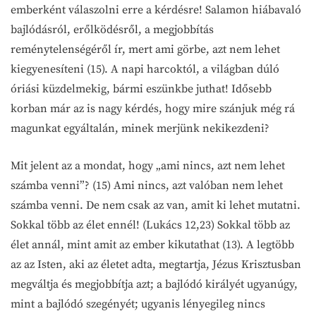
emberként válaszolni erre a kérdésre! Salamon hiábavaló
bajlódásról, erőlködésről, a megjobbítás
reménytelenségéről ír, mert ami görbe, azt nem lehet
kiegyenesíteni (15). A napi harcoktól, a világban dúló
óriási küzdelmekig, bármi eszünkbe juthat! Idősebb
korban már az is nagy kérdés, hogy mire szánjuk még rá
magunkat egyáltalán, minek merjünk nekikezdeni?
Mit jelent az a mondat, hogy „ami nincs, azt nem lehet
számba venni”? (15) Ami nincs, azt valóban nem lehet
számba venni. De nem csak az van, amit ki lehet mutatni.
Sokkal több az élet ennél! (Lukács 12,23) Sokkal több az
élet annál, mint amit az ember kikutathat (13). A legtöbb
az az Isten, aki az életet adta, megtartja, Jézus Krisztusban
megváltja és megjobbítja azt; a bajlódó királyét ugyanúgy,
mint a bajlódó szegényét; ugyanis lényegileg nincs