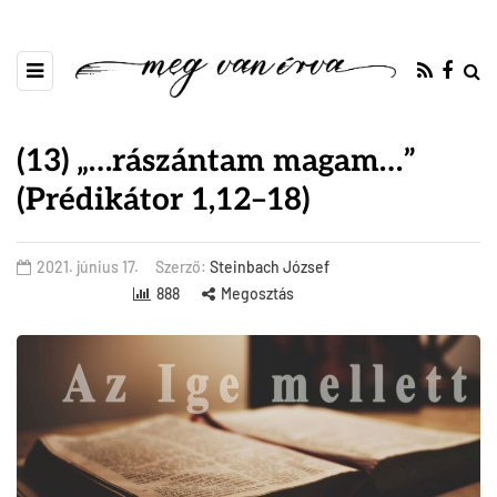
(13) „…rászántam magam…”
(Prédikátor 1,12–18)
2021. június 17.
Szerző:
Steinbach József
888
Megosztás