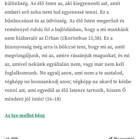
különbség. Az élő Isten az, aki kiegyenesíti azt, amit
emberi erő soha nem tud egyenessé tenni. Ez a
bűnbocsánat és az üdvösség. Az élő Isten megerősít és
reménnyel ruház fel a bajlódásban, hogy a mi munkánk
nem hiábavaló az Úrban (1Korinthus 15,58). Ez a
bizonyosság még arra is bölccsé tesz, hogy mi az, amit
megvizsgáljunk, mi az, amire rászánjuk magunkat; és mi
az, amivel nekünk egyáltalán nem, vagy már nem kell
foglalkoznunk. Ne agyalj azon, ami nem a te asztalod,
végképp ne bosszankodj azon; végképp ne akard te kézbe
venni azt, ami egyedül az élő Istenre tartozik, hiszen Ő
mindent jól intéz! (16–18)
Az Ige mellet blog
888
Megosztás