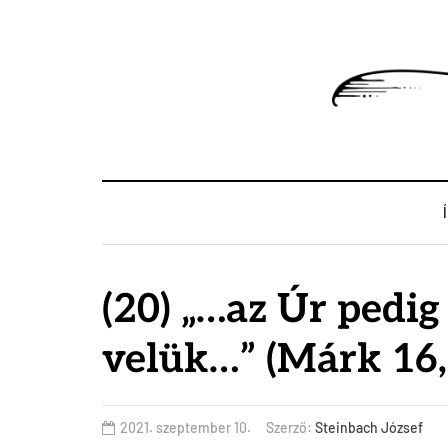
(20) „…az Úr pedi
velük…” (Márk 16,
2021. szeptember 10.
Szerző:
Steinbach József