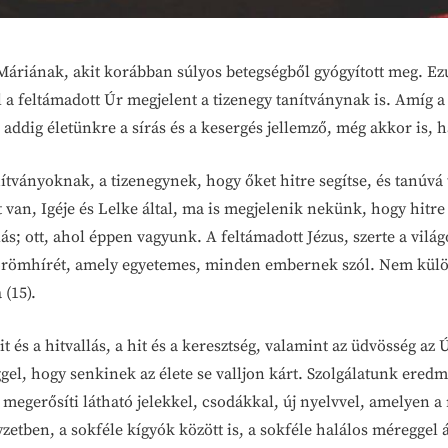
Máriának, akit korábban súlyos betegségből gyógyított meg. Ez
 feltámadott Úr megjelent a tizenegy tanítványnak is. Amíg a 
, addig életünkre a sírás és a kesergés jellemző, még akkor is, 
tványoknak, a tizenegynek, hogy őket hitre segítse, és tanúvá t
tt van, Igéje és Lelke által, ma is megjelenik nekünk, hogy hitr
; ott, ahol éppen vagyunk. A feltámadott Jézus, szerte a világ
 örömhírét, amely egyetemes, minden embernek szól. Nem külön
 (15).
 és a hitvallás, a hit és a keresztség, valamint az üdvösség az
gel, hogy senkinek az élete se valljon kárt. Szolgálatunk ered
egerősíti látható jelekkel, csodákkal, új nyelvvel, amelyen a 
tben, a sokféle kígyók között is, a sokféle halálos méreggel át