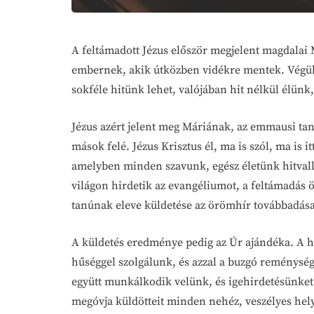
A feltámadott Jézus először megjelent magdalai 
embernek, akik útközben vidékre mentek. Végül a
sokféle hitünk lehet, valójában hit nélkül élünk
Jézus azért jelent meg Máriának, az emmausi taní
mások felé. Jézus Krisztus él, ma is szól, ma is i
amelyben minden szavunk, egész életünk hitvallás
világon hirdetik az evangéliumot, a feltámadás
tanúnak eleve küldetése az örömhír továbbadása
A küldetés eredménye pedig az Úr ajándéka. A hit
hűséggel szolgálunk, és azzal a buzgó reménység
együtt munkálkodik velünk, és igehirdetésünket m
megóvja küldötteit minden nehéz, veszélyes helyze