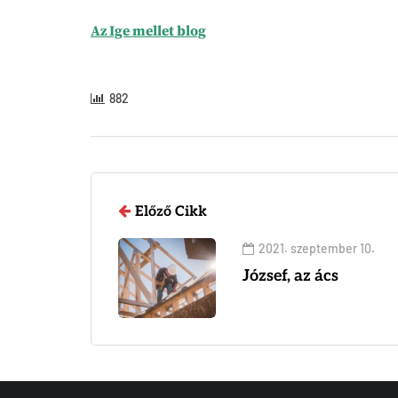
Az Ige mellet blog
882
Előző Cikk
2021. szeptember 10.
József, az ács