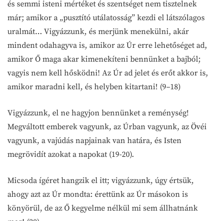
és semmi isteni mértéket és szentséget nem tisztelnek
már; amikor a „pusztító utálatosság” kezdi el látszólagos
uralmát… Vigyázzunk, és merjünk menekülni, akár
mindent odahagyva is, amikor az Úr erre lehetőséget ad,
amikor Ő maga akar kimenekíteni bennünket a bajból;
vagyis nem kell hősködni! Az Úr ad jelet és erőt akkor is,
amikor maradni kell, és helyben kitartani! (9–18)
Vigyázzunk, el ne hagyjon bennünket a reménység!
Megváltott emberek vagyunk, az Úrban vagyunk, az Övéi
vagyunk, a vajúdás napjainak van határa, és Isten
megrövidít azokat a napokat (19-20).
Micsoda ígéret hangzik el itt; vigyázzunk, úgy értsük,
ahogy azt az Úr mondta: érettünk az Úr másokon is
könyörül, de az Ő kegyelme nélkül mi sem állhatnánk