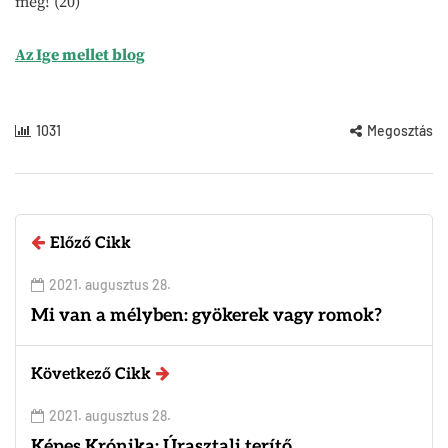
meg! (20)
Az Ige mellet blog
1031
Megosztás
Előző Cikk
2021. augusztus 28.
Mi van a mélyben: gyökerek vagy romok?
Következő Cikk
2021. augusztus 28.
Képes Krónika: Úrasztali terítő