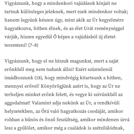
Vigyázzunk, hogy a mindenkori vajúdások kínjait ne
tartsuk különleges jeleknek, mert ezek mindenkor voltak;
hanem legyünk készen úgy, mint akik az Úr kegyelmére
hagyatkozva, hitben élnek, és az élet Urát reménységgel
várják, hiszen egyedül Ő képes a vajúdásból új életet
teremteni! (7–8)
Vigyázzunk, hogy el ne bízzuk magunkat, mert a saját
erőnkből meg nem tudunk állni! Ezért szüntelenül
imádkozzunk (18), hogy mindvégig kitartsunk a hitben,
mennyei erővel! Könyörögjünk azért is, hogy az Úr ne
terheljen minket erőnk felett, és vegye ki szívünkből az
aggodalmat! Valamint adja nekünk az Úr, a rendkívüli
helyzetekben, az Őrá való hagyatkozás csodáját, amikor
robban a bűnös és önző feszültség, amikor mindenen úrrá
lesz a gyűlölet, amikor még a családok is szétzilálódnak,