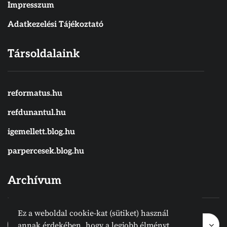
Impresszum
Adatkezelési Tájékoztató
Társoldalaink
reformatus.hu
refdunantul.hu
igemellett.blog.hu
parpercesek.blog.hu
Archívum
Ez a weboldal cookie-kat (sütiket) használ
Archívum
Archívum
Hónap kijelölése
annak érdekében, hogy a legjobb élményt