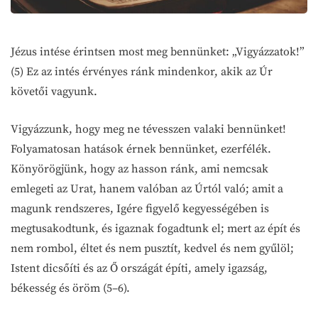
Jézus intése érintsen most meg bennünket: „Vigyázzatok!”
(5) Ez az intés érvényes ránk mindenkor, akik az Úr
követői vagyunk.
Vigyázzunk, hogy meg ne tévesszen valaki bennünket!
Folyamatosan hatások érnek bennünket, ezerfélék.
Könyörögjünk, hogy az hasson ránk, ami nemcsak
emlegeti az Urat, hanem valóban az Úrtól való; amit a
magunk rendszeres, Igére figyelő kegyességében is
megtusakodtunk, és igaznak fogadtunk el; mert az épít és
nem rombol, éltet és nem pusztít, kedvel és nem gyűlöl;
Istent dicsőíti és az Ő országát építi, amely igazság,
békesség és öröm (5–6).