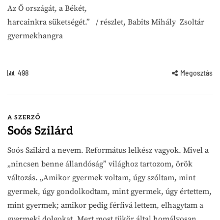
Az Ő országát, a Békét,
harcainkra süketségét.” / részlet, Babits Mihály Zsoltár
gyermekhangra
498
Megosztás
A SZERZŐ
Soós Szilárd
Soós Szilárd a nevem. Református lelkész vagyok. Mivel a
„nincsen benne állandóság” világhoz tartozom, örök
változás. „Amikor gyermek voltam, úgy szóltam, mint
gyermek, úgy gondolkodtam, mint gyermek, úgy értettem,
mint gyermek; amikor pedig férfivá lettem, elhagytam a
gyermeki dolgokat. Mert most tükör által homályosan