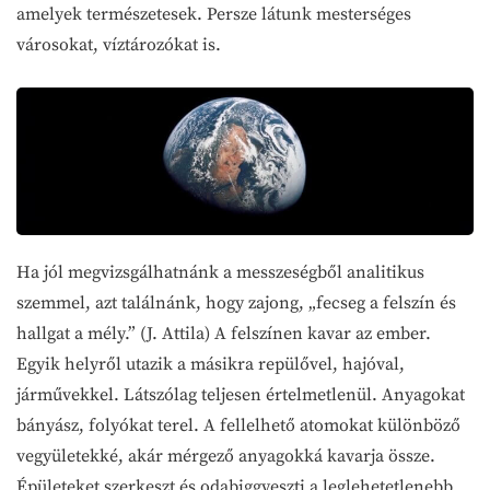
amelyek természetesek. Persze látunk mesterséges
városokat, víztározókat is.
Ha jól megvizsgálhatnánk a messzeségből analitikus
szemmel, azt találnánk, hogy zajong, „fecseg a felszín és
hallgat a mély.” (J. Attila) A felszínen kavar az ember.
Egyik helyről utazik a másikra repülővel, hajóval,
járművekkel. Látszólag teljesen értelmetlenül. Anyagokat
bányász, folyókat terel. A fellelhető atomokat különböző
vegyületekké, akár mérgező anyagokká kavarja össze.
Épületeket szerkeszt és odabiggyeszti a leglehetetlenebb