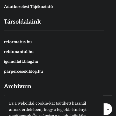
Adatkezelési Tájékoztató
Társoldalaink
reformatus.hu
refdunantul.hu
igemellett.blog.hu
parpercesek.blog.hu
Archívum
Ez a weboldal cookie-kat (sütiket) használ
Archívum
Archívum
Hónap kijelölése
annak érdekében, hogy a legjobb élményt
nyújthassuk Ön számára a webhelyünkön.