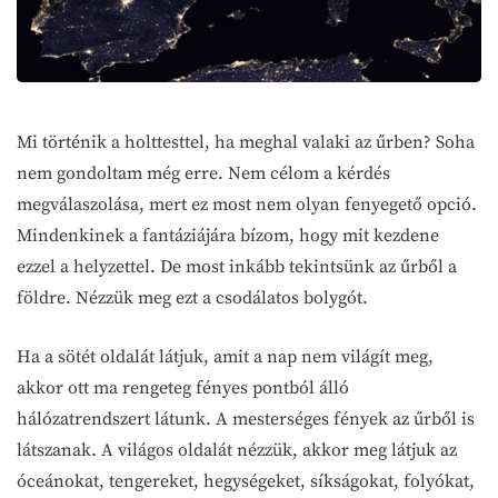
Mi történik a holttesttel, ha meghal valaki az űrben? Soha
nem gondoltam még erre. Nem célom a kérdés
megválaszolása, mert ez most nem olyan fenyegető opció.
Mindenkinek a fantáziájára bízom, hogy mit kezdene
ezzel a helyzettel. De most inkább tekintsünk az űrből a
földre. Nézzük meg ezt a csodálatos bolygót.
Ha a sötét oldalát látjuk, amit a nap nem világít meg,
akkor ott ma rengeteg fényes pontból álló
hálózatrendszert látunk. A mesterséges fények az űrből is
látszanak. A világos oldalát nézzük, akkor meg látjuk az
óceánokat, tengereket, hegységeket, síkságokat, folyókat,