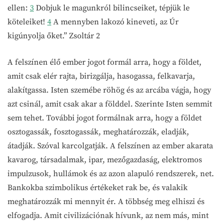
ellen:
3
Dobjuk le magunkról bilincseiket, tépjük le
köteleiket!
4
A mennyben lakozó kineveti, az Úr
kigúnyolja őket.” Zsoltár 2
A felszínen élő ember jogot formál arra, hogy a földet,
amit csak elér rajta, birizgálja, hasogassa, felkavarja,
alakítgassa. Isten szemébe röhög és az arcába vágja, hogy
azt csinál, amit csak akar a földdel. Szerinte Isten semmit
sem tehet. További jogot formálnak arra, hogy a földet
osztogassák, fosztogassák, meghatározzák, eladják,
átadják. Szóval karcolgatják. A felszínen az ember akarata
kavarog, társadalmak, ipar, mezőgazdaság, elektromos
impulzusok, hullámok és az azon alapuló rendszerek, net.
Bankokba szimbolikus értékeket rak be, és valakik
meghatározzák mi mennyit ér. A többség meg elhiszi és
elfogadja. Amit civilizációnak hívunk, az nem más, mint