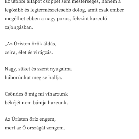
Ez utóbbi állapot csöppet sem mesterséges, hanem a
legősibb és legtermészetesebb dolog, amit csak ember
megélhet ebben a nagy poros, felszínt karcoló
zajongásban.
„Az Úristen örök áldás,
csira, élet és virágzás.
Nagy, süket és szent nyugalma
háborúnkat meg se hallja.
Csöndes ő míg mi viharzunk
békéjét nem bántja harcunk.
Az Úristen őriz engem,
mert az Ő országát zengem.