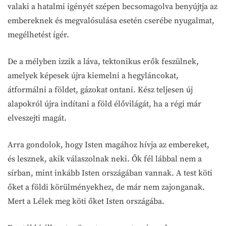
valaki a hatalmi igényét szépen becsomagolva benyújtja az
embereknek és megvalósulása esetén cserébe nyugalmat,
megélhetést ígér.
De a mélyben izzik a láva, tektonikus erők feszülnek,
amelyek képesek újra kiemelni a hegyláncokat,
átformálni a földet, gázokat ontani. Kész teljesen új
alapokról újra indítani a föld élővilágát, ha a régi már
elveszejti magát.
Arra gondolok, hogy Isten magához hívja az embereket,
és lesznek, akik válaszolnak neki. Ők fél lábbal nem a
sírban, mint inkább Isten országában vannak. A test köti
őket a földi körülményekhez, de már nem zajonganak.
Mert a Lélek meg köti őket Isten országába.