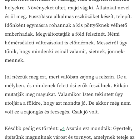
helyekre. Növényeket ültet, majd vág ki. Állatokat nevel
és öl meg. Pusztításra alkalmas eszközöket készít, telepít.
Időnként egymásra rohannak a kis pöttyöknek vélhető
emberhadak. Megváltoztatják a föld felszínét. Némi
hőmérsékleti változásokat is előidéznek. Messziről úgy
tűnik, hogy mindenki csinál valamit, sietnek, jönnek-
mennek.
Jól nézzük meg ezt, mert valóban zajong a felszín. De a
mélyben, és mindenek felett ősi erők feszülnek. Ritkán
mutatják meg magukat. Valamikor Isten tekintett úgy
utoljára a földre, hogy azt mondta jó. De akkor még nem
volt ez a zajongás és fecsegés. Csak jó volt.
Később pedig ez történt: „
4
Azután ezt mondták: Gyertek,
építsünk magunknak várost és tornyot, amelynek teteje az