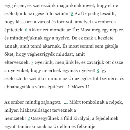
égig érjen; és szerezzünk magunknak nevet, hogy el ne
széledjünk az egész föld színén!
5
Az Úr pedig leszállt,
hogy lássa azt a várost és tornyot, amelyet az emberek
építettek.
6
Akkor ezt mondta az Úr: Most még egy nép ez,
és mindnyájuknak egy a nyelve. De ez csak a kezdete
annak, amit tenni akarnak. És most semmi sem gátolja
őket, hogy véghezvigyék mindazt, amit
elterveznek.
7
Gyerünk, menjünk le, és zavarjuk ott össze
a nyelvüket, hogy ne értsék egymás nyelvét!
8
Így
szélesztette szét őket onnan az Úr az egész föld színére, és
abbahagyták a város építését.” 1 Mózes 11
Az ember mindig zajongott. „
1
Miért tombolnak a népek,
milyen hiábavalóságot terveznek a
nemzetek?
2
Összegyűlnek a föld királyai, a fejedelmek
együtt tanácskoznak az Úr ellen és felkentje