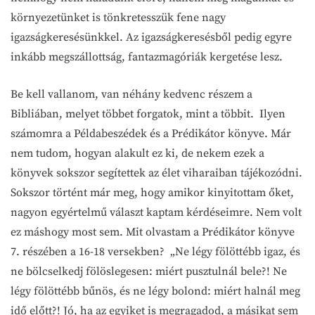
környezetünket is tönkretesszük fene nagy
igazságkeresésünkkel. Az igazságkeresésből pedig egyre
inkább megszállottság, fantazmagóriák kergetése lesz.
Be kell vallanom, van néhány kedvenc részem a
Bibliában, melyet többet forgatok, mint a többit. Ilyen
számomra a Példabeszédek és a Prédikátor könyve. Már
nem tudom, hogyan alakult ez ki, de nekem ezek a
könyvek sokszor segítettek az élet viharaiban tájékozódni.
Sokszor történt már meg, hogy amikor kinyitottam őket,
nagyon egyértelmű választ kaptam kérdéseimre. Nem volt
ez máshogy most sem. Mit olvastam a Prédikátor könyve
7. részében a 16-18 versekben? „Ne légy fölöttébb igaz, és
ne bölcselkedj fölöslegesen: miért pusztulnál bele?! Ne
légy fölöttébb bűnös, és ne légy bolond: miért halnál meg
idő előtt?! Jó, ha az egyiket is megragadod, a másikat sem