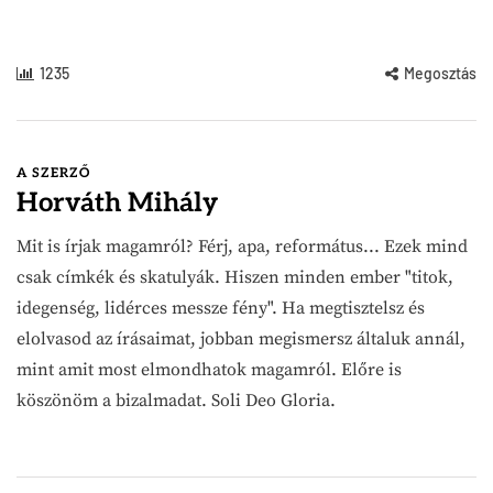
1235
Megosztás
A SZERZŐ
Horváth Mihály
Mit is írjak magamról? Férj, apa, református... Ezek mind
csak címkék és skatulyák. Hiszen minden ember "titok,
idegenség, lidérces messze fény". Ha megtisztelsz és
elolvasod az írásaimat, jobban megismersz általuk annál,
mint amit most elmondhatok magamról. Előre is
köszönöm a bizalmadat. Soli Deo Gloria.