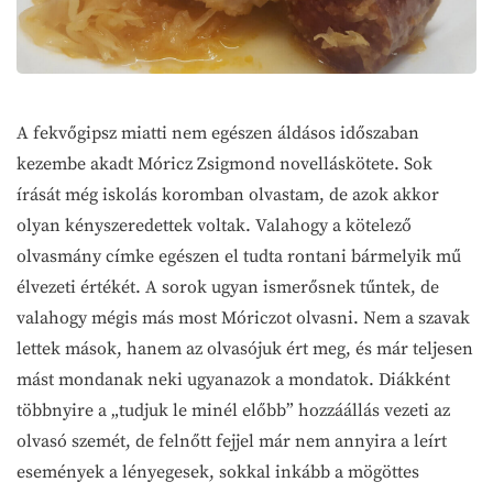
A fekvőgipsz miatti nem egészen áldásos időszaban
kezembe akadt Móricz Zsigmond novelláskötete. Sok
írását még iskolás koromban olvastam, de azok akkor
olyan kényszeredettek voltak. Valahogy a kötelező
olvasmány címke egészen el tudta rontani bármelyik mű
élvezeti értékét. A sorok ugyan ismerősnek tűntek, de
valahogy mégis más most Móriczot olvasni. Nem a szavak
lettek mások, hanem az olvasójuk ért meg, és már teljesen
mást mondanak neki ugyanazok a mondatok. Diákként
többnyire a „tudjuk le minél előbb” hozzáállás vezeti az
olvasó szemét, de felnőtt fejjel már nem annyira a leírt
események a lényegesek, sokkal inkább a mögöttes