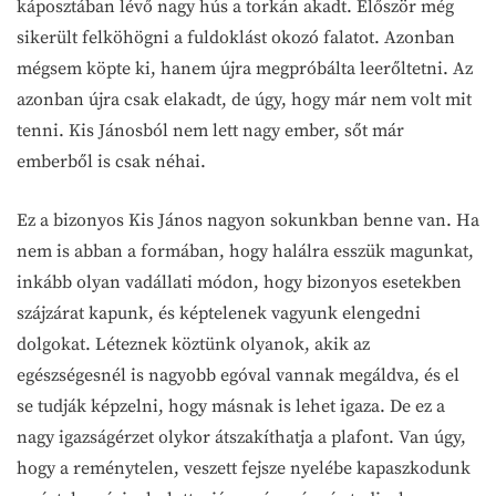
káposztában lévő nagy hús a torkán akadt. Először még
sikerült felköhögni a fuldoklást okozó falatot. Azonban
mégsem köpte ki, hanem újra megpróbálta leerőltetni. Az
azonban újra csak elakadt, de úgy, hogy már nem volt mit
tenni. Kis Jánosból nem lett nagy ember, sőt már
emberből is csak néhai.
Ez a bizonyos Kis János nagyon sokunkban benne van. Ha
nem is abban a formában, hogy halálra esszük magunkat,
inkább olyan vadállati módon, hogy bizonyos esetekben
szájzárat kapunk, és képtelenek vagyunk elengedni
dolgokat. Léteznek köztünk olyanok, akik az
egészségesnél is nagyobb egóval vannak megáldva, és el
se tudják képzelni, hogy másnak is lehet igaza. De ez a
nagy igazságérzet olykor átszakíthatja a plafont. Van úgy,
hogy a reménytelen, veszett fejsze nyelébe kapaszkodunk