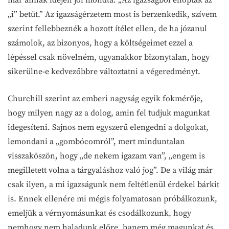
„i” betűt.” Az igazságérzetem most is berzenkedik, szívem
szerint fellebbeznék a hozott ítélet ellen, de ha józanul
számolok, az bizonyos, hogy a költségeimet ezzel a
lépéssel csak növelném, ugyanakkor bizonytalan, hogy
sikerülne-e kedvezőbbre változtatni a végeredményt.
Churchill szerint az emberi nagyság egyik fokmérője,
hogy milyen nagy az a dolog, amin fel tudjuk magunkat
idegesíteni. Sajnos nem egyszerű elengedni a dolgokat,
lemondani a „gombócomról”, mert minduntalan
visszaköszön, hogy „de nekem igazam van”, „engem is
megilletett volna a tárgyaláshoz való jog”. De a világ már
csak ilyen, a mi igazságunk nem feltétlenül érdekel bárkit
is. Ennek ellenére mi mégis folyamatosan próbálkozunk,
emeljük a vérnyomásunkat és csodálkozunk, hogy
nemhogy nem haladunk előre, hanem még magunkat és