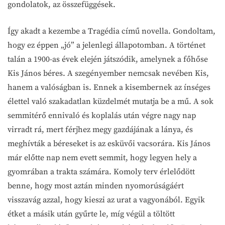
gondolatok, az összefüggések.
Így akadt a kezembe a Tragédia című novella. Gondoltam,
hogy ez éppen „jó” a jelenlegi állapotomban. A történet
talán a 1900-as évek elején játszódik, amelynek a főhőse
Kis János béres. A szegényember nemcsak nevében Kis,
hanem a valóságban is. Ennek a kisembernek az ínséges
élettel való szakadatlan küzdelmét mutatja be a mű. A sok
semmitérő ennivaló és koplalás után végre nagy nap
virradt rá, mert férjhez megy gazdájának a lánya, és
meghívták a béreseket is az esküvői vacsorára. Kis János
már előtte nap nem evett semmit, hogy legyen hely a
gyomrában a trakta számára. Komoly terv érlelődött
benne, hogy most aztán minden nyomorúságáért
visszavág azzal, hogy kieszi az urat a vagyonából. Egyik
étket a másik után gyűrte le, míg végül a töltött