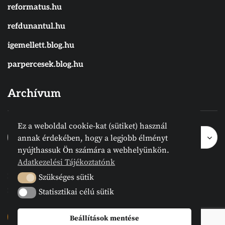
reformatus.hu
refdunantul.hu
igemellett.blog.hu
parpercesek.blog.hu
Archívum
Ez a weboldal cookie-kat (sütiket) használ
Archívum
Archívum
Hónap kijelölése
annak érdekében, hogy a legjobb élményt
nyújthassuk Ön számára a webhelyünkön.
Adatkezelési Tájékoztatónk
2024 © Megvanirva.hu - Minden jog
Szükséges sütik
Szükséges sütik
fenntartva.
Statisztikai célú sütik
Statisztikai célú sütik
Beállítások mentése