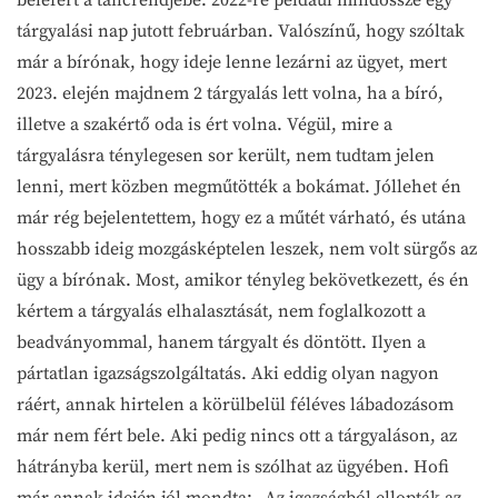
tárgyalási nap jutott februárban. Valószínű, hogy szóltak
már a bírónak, hogy ideje lenne lezárni az ügyet, mert
2023. elején majdnem 2 tárgyalás lett volna, ha a bíró,
illetve a szakértő oda is ért volna. Végül, mire a
tárgyalásra ténylegesen sor került, nem tudtam jelen
lenni, mert közben megműtötték a bokámat. Jóllehet én
már rég bejelentettem, hogy ez a műtét várható, és utána
hosszabb ideig mozgásképtelen leszek, nem volt sürgős az
ügy a bírónak. Most, amikor tényleg bekövetkezett, és én
kértem a tárgyalás elhalasztását, nem foglalkozott a
beadványommal, hanem tárgyalt és döntött. Ilyen a
pártatlan igazságszolgáltatás. Aki eddig olyan nagyon
ráért, annak hirtelen a körülbelül féléves lábadozásom
már nem fért bele. Aki pedig nincs ott a tárgyaláson, az
hátrányba kerül, mert nem is szólhat az ügyében. Hofi
már annak idején jól mondta: „Az igazságból ellopták az