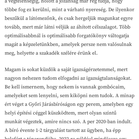
a végtelenségig, holott a józanság már rég tudja, hogy
többe fog ez kerülni, mint a várható nyereség. De ilyenkor
beszűkül a látómezőnk, és csak hergeljük magunkat egyre
tovább, mert már látni véljük az áhított célszalagot. Több
optimálisabbnál is optimálisabb forgatókönyv váltogatja
magát a képzeletünkben, amelyek persze nem valósulnak
meg, helyette a szakadék szélére érünk el.
Magam is sokat küzdök a saját igazságérzetemmel, mert
nagyon nehezen tudom elfogadni az igazságtalanságokat.
Be kell ismernem, hogy nekem is vannak gombócaim,
amelyeket sem lenyelni, sem kiköpni nem tudok. A minap
ért véget a Győri Járásbíróságon egy perem, amelyben egy
helyi építési céggel küszködtem, mert olyan szintű
munkát végeztek, amire nincs szó. A per 2020-ban indult.
A bíró évente 1-2 tárgyalást tartott az ügyben, ha épp
belefért a táncrendjébe. 2022-re például mindössze egy