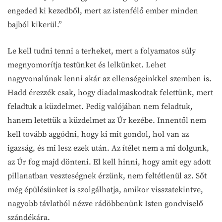
engeded ki kezedből, mert az istenfélő ember minden
bajból kikerül.”
Le kell tudni tenni a terheket, mert a folyamatos súly
megnyomorítja testünket és lelkünket. Lehet
nagyvonalúnak lenni akár az ellenségeinkkel szemben is.
Hadd érezzék csak, hogy diadalmaskodtak felettünk, mert
feladtuk a küzdelmet. Pedig valójában nem feladtuk,
hanem letettük a küzdelmet az Úr kezébe. Innentől nem
kell tovább aggódni, hogy ki mit gondol, hol van az
igazság, és mi lesz ezek után. Az ítélet nem a mi dolgunk,
az Úr fog majd dönteni. El kell hinni, hogy amit egy adott
pillanatban veszteségnek érzünk, nem feltétlenül az. Sőt
még épülésünket is szolgálhatja, amikor visszatekintve,
nagyobb távlatból nézve rádöbbenünk Isten gondviselő
szándékára.