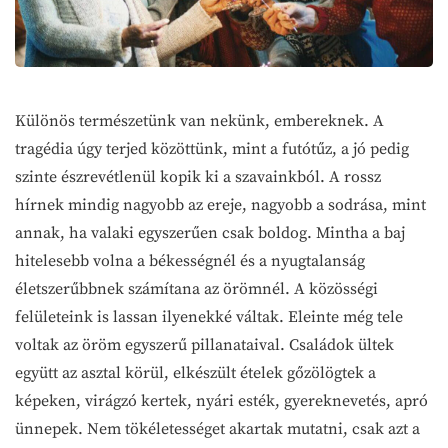
Különös természetünk van nekünk, embereknek. A
tragédia úgy terjed közöttünk, mint a futótűz, a jó pedig
szinte észrevétlenül kopik ki a szavainkból. A rossz
hírnek mindig nagyobb az ereje, nagyobb a sodrása, mint
annak, ha valaki egyszerűen csak boldog. Mintha a baj
hitelesebb volna a békességnél és a nyugtalanság
életszerűbbnek számítana az örömnél. A közösségi
felületeink is lassan ilyenekké váltak. Eleinte még tele
voltak az öröm egyszerű pillanataival. Családok ültek
együtt az asztal körül, elkészült ételek gőzölögtek a
képeken, virágzó kertek, nyári esték, gyereknevetés, apró
ünnepek. Nem tökéletességet akartak mutatni, csak azt a