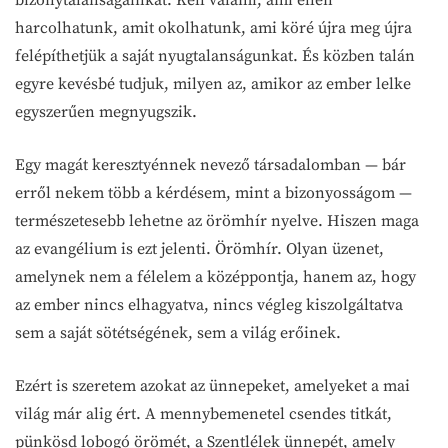
harcolhatunk, amit okolhatunk, ami köré újra meg újra
felépíthetjük a saját nyugtalanságunkat. És közben talán
egyre kevésbé tudjuk, milyen az, amikor az ember lelke
egyszerűen megnyugszik.
Egy magát keresztyénnek nevező társadalomban — bár
erről nekem több a kérdésem, mint a bizonyosságom —
természetesebb lehetne az örömhír nyelve. Hiszen maga
az evangélium is ezt jelenti. Örömhír. Olyan üzenet,
amelynek nem a félelem a középpontja, hanem az, hogy
az ember nincs elhagyatva, nincs végleg kiszolgáltatva
sem a saját sötétségének, sem a világ erőinek.
Ezért is szeretem azokat az ünnepeket, amelyeket a mai
világ már alig ért. A mennybemenetel csendes titkát,
pünkösd lobogó örömét, a Szentlélek ünnepét, amely