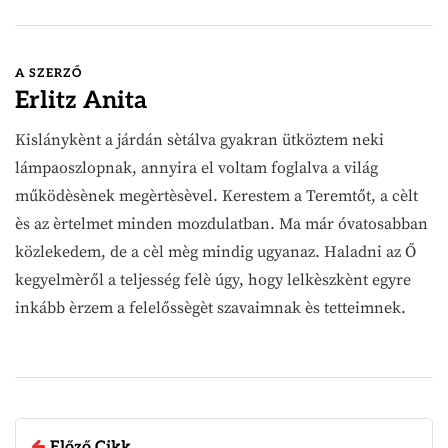
A SZERZŐ
Erlitz Anita
Kislánykènt a járdán sètálva gyakran ütköztem neki
lámpaoszlopnak, annyira el voltam foglalva a világ
működèsènek megèrtèsèvel. Kerestem a Teremtőt, a cèlt
ès az èrtelmet minden mozdulatban. Ma már óvatosabban
közlekedem, de a cèl mèg mindig ugyanaz. Haladni az Ő
kegyelmèről a teljesség felè úgy, hogy lelkèszkènt egyre
inkább èrzem a felelőssègèt szavaimnak ès tetteimnek.
Előző Cikk