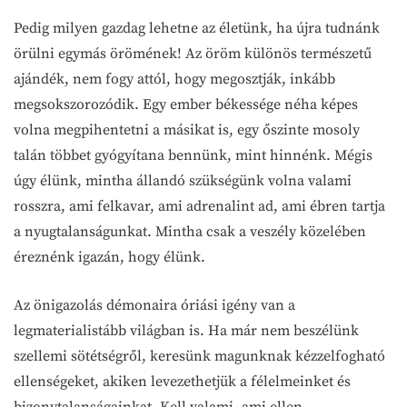
Pedig milyen gazdag lehetne az életünk, ha újra tudnánk
örülni egymás örömének! Az öröm különös természetű
ajándék, nem fogy attól, hogy megosztják, inkább
megsokszorozódik. Egy ember békessége néha képes
volna megpihentetni a másikat is, egy őszinte mosoly
talán többet gyógyítana bennünk, mint hinnénk. Mégis
úgy élünk, mintha állandó szükségünk volna valami
rosszra, ami felkavar, ami adrenalint ad, ami ébren tartja
a nyugtalanságunkat. Mintha csak a veszély közelében
éreznénk igazán, hogy élünk.
Az önigazolás démonaira óriási igény van a
legmaterialistább világban is. Ha már nem beszélünk
szellemi sötétségről, keresünk magunknak kézzelfogható
ellenségeket, akiken levezethetjük a félelmeinket és
bizonytalanságainkat. Kell valami, ami ellen