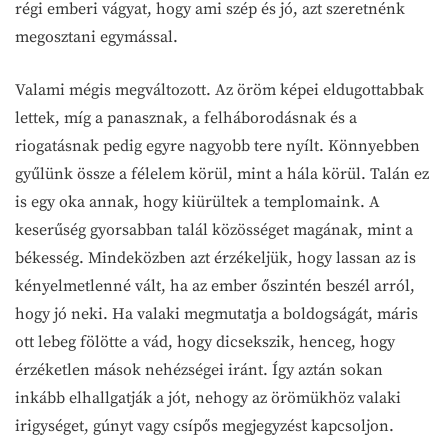
régi emberi vágyat, hogy ami szép és jó, azt szeretnénk
megosztani egymással.
Valami mégis megváltozott. Az öröm képei eldugottabbak
lettek, míg a panasznak, a felháborodásnak és a
riogatásnak pedig egyre nagyobb tere nyílt. Könnyebben
gyűlünk össze a félelem körül, mint a hála körül. Talán ez
is egy oka annak, hogy kiürültek a templomaink. A
keserűség gyorsabban talál közösséget magának, mint a
békesség. Mindeközben azt érzékeljük, hogy lassan az is
kényelmetlenné vált, ha az ember őszintén beszél arról,
hogy jó neki. Ha valaki megmutatja a boldogságát, máris
ott lebeg fölötte a vád, hogy dicsekszik, henceg, hogy
érzéketlen mások nehézségei iránt. Így aztán sokan
inkább elhallgatják a jót, nehogy az örömükhöz valaki
irigységet, gúnyt vagy csípős megjegyzést kapcsoljon.