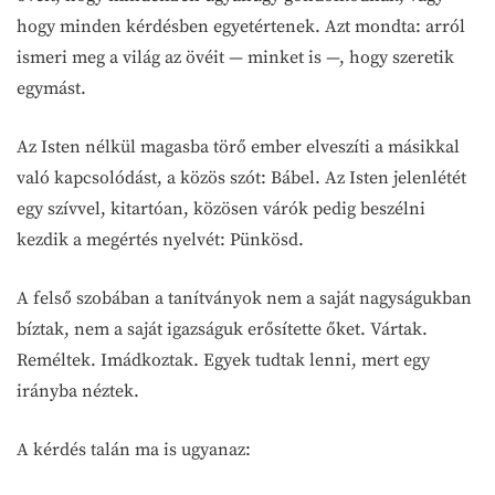
hogy minden kérdésben egyetértenek. Azt mondta: arról
ismeri meg a világ az övéit — minket is —, hogy szeretik
egymást.
Az Isten nélkül magasba törő ember elveszíti a másikkal
való kapcsolódást, a közös szót: Bábel. Az Isten jelenlétét
egy szívvel, kitartóan, közösen várók pedig beszélni
kezdik a megértés nyelvét: Pünkösd.
A felső szobában a tanítványok nem a saját nagyságukban
bíztak, nem a saját igazságuk erősítette őket. Vártak.
Reméltek. Imádkoztak. Egyek tudtak lenni, mert egy
irányba néztek.
A kérdés talán ma is ugyanaz: