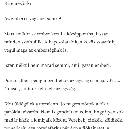
Kire nézünk?
Az emberre vagy az Istenre?
Mert amikor az ember kerül a középpontba, lassan
minden széthullik. A kapcsolataink, a közös szavaink,
végül maga az emberségünk is.
Isten nélkül nem marad semmi, ami igazán emberi.
Pünkösdben pedig megélhetjük az egység csodáját. És az
áldásét, aminek feltétele az egység.
Kint üldögélek a tornácon. Jó nagyra nőttek a fák a
parókia udvarán. Nem is gondoltam volna, hogy ilyen sok
madár lakik a lombjaik között. Verebek, cinkék, zöldikék,
tengelicek, egy rozsdafarkú pár épp a fiókáit eteti a