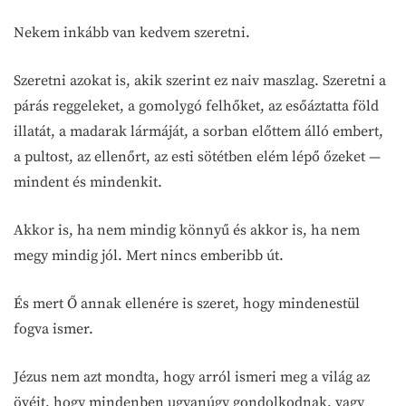
Nekem inkább van kedvem szeretni.
Szeretni azokat is, akik szerint ez naiv maszlag. Szeretni a
párás reggeleket, a gomolygó felhőket, az esőáztatta föld
illatát, a madarak lármáját, a sorban előttem álló embert,
a pultost, az ellenőrt, az esti sötétben elém lépő őzeket —
mindent és mindenkit.
Akkor is, ha nem mindig könnyű és akkor is, ha nem
megy mindig jól. Mert nincs emberibb út.
És mert Ő annak ellenére is szeret, hogy mindenestül
fogva ismer.
Jézus nem azt mondta, hogy arról ismeri meg a világ az
övéit, hogy mindenben ugyanúgy gondolkodnak, vagy