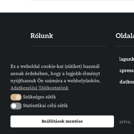
Rólunk
Oldal
Hiszünk abban, hogy a Biblia Isten
Magunk
Ez a weboldal cookie-kat (sütiket) használ
Igéje, amelyet emberek írtak
Impres
annak érdekében, hogy a legjobb élményt
ugyan, de nem emberektől jön.
nyújthassuk Ön számára a webhelyünkön.
Adatkez
Meg van írva. Az Írás örök
Adatkezelési Tájékoztatónk
tájékozódási pont. Megelőz
Szükséges sütik
Szükséges sütik
bennünket.
Statisztikai célú sütik
Statisztikai célú sütik
2024 © Megvanirva.hu - Minden jog fenntartva.
Beállítások mentése