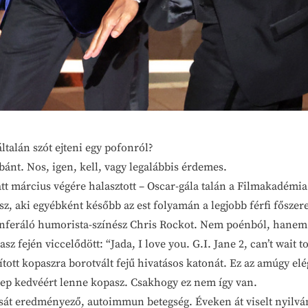
talán szót ejteni egy pofonról?
 bánt. Nos, igen, kell, vagy legalábbis érdemes.
iatt március végére halasztott – Oscar-gála talán a Filmakadémi
z, aki egyébként később az est folyamán a legjobb férfi főszere
onferáló humorista-színész Chris Rockot. Nem poénból, hane
 fején viccelődött: “Jada, I love you. G.I. Jane 2, can’t wait to 
ott kopaszra borotvált fejű hivatásos katonát. Ez az amúgy elég
erep kedvéért lenne kopasz. Csakhogy ez nem így van.
lását eredményező, autoimmun betegség. Éveken át viselt nyilv