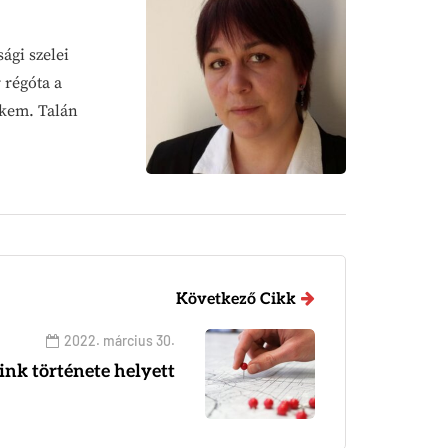
ági szelei
 régóta a
ekem. Talán
Következő Cikk
2022. március 30.
ink története helyett