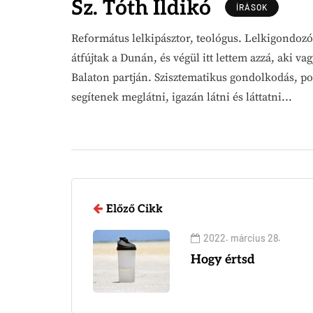
Sz. Tóth Ildikó
ÍRÁSOK
Református lelkipásztor, teológus. Lelkigondozó.
átfújtak a Dunán, és végül itt lettem azzá, aki 
Balaton partján. Szisztematikus gondolkodás, p
segítenek meglátni, igazán látni és láttatni...
Előző Cikk
2022. március 28.
Hogy értsd