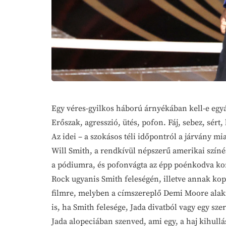
Egy véres-gyilkos háború árnyékában kell-e egyál
Erőszak, agresszió, ütés, pofon. Fáj, sebez, sért,
Az idei – a szokásos téli időpontról a járvány m
Will Smith, a rendkívül népszerű amerikai színés
a pódiumra, és pofonvágta az épp poénkodva k
Rock ugyanis Smith feleségén, illetve annak kopasz
filmre, melyben a címszereplő Demi Moore alakít
is, ha Smith felesége, Jada divatból vagy egy sz
Jada alopeciában szenved, ami egy, a haj kihul