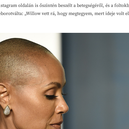
stagram oldalán is őszintén beszélt a betegségéről, és a foltok
eborotválta: „Willow vett rá, hogy megtegyem, mert ideje volt e