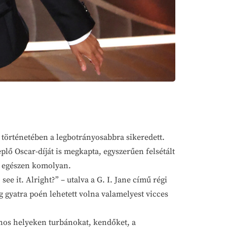
a történetében a legbotrányosabbra sikeredett.
plő Oscar-díját is megkapta, egyszerűen felsétált
m egészen komolyan.
see it. Alright?” – utalva a G. I. Jane című régi
 gyatra poén lehetett volna valamelyest vicces
ános helyeken turbánokat, kendőket, a