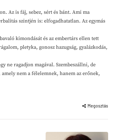
n. Az is fáj, sebez, sért és bánt. Ami ma
rbalitás szintjén is: elfogadhatatlan. Az egymás
ábavaló kimondását és az embertárs ellen tett
rágalom, pletyka, gonosz hazugság, gyalázkodás,
ogy ne ragadjon magával. Szembeszállni, de
l, amely nem a félelemnek, hanem az erőnek,
Megosztás