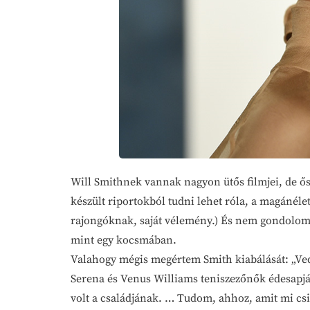
Will Smithnek vannak nagyon ütős filmjei, de ő
készült riportokból tudni lehet róla, a magánél
rajongóknak, saját vélemény.) És nem gondolom,
mint egy kocsmában.
Valahogy mégis megértem Smith kiabálását: „Ved
Serena és Venus Williams teniszezőnők édesapjá
volt a családjának. … Tudom, ahhoz, amit mi csin