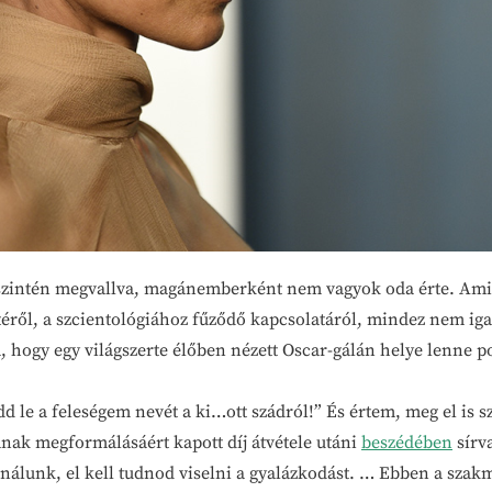
szintén megvallva, magánemberként nem vagyok oda érte. Amik
etéről, a szcientológiához fűződő kapcsolatáról, mindez nem ig
 hogy egy világszerte élőben nézett Oscar-gálán helye lenne 
d le a feleségem nevét a ki…ott szádról!” És értem, meg el is
nak megformálásáért kapott díj átvétele utáni
beszédében
sírv
álunk, el kell tudnod viselni a gyalázkodást. … Ebben a szakmáb