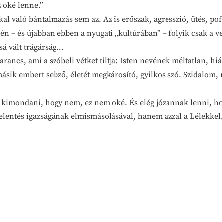
 oké lenne.”
 való bántalmazás sem az. Az is erőszak, agresszió, ütés, pofo
n – és újabban ebben a nyugati „kultúrában” – folyik csak a ve
ssá vált trágárság…
rancs, ami a szóbeli vétket tiltja: Isten nevének méltatlan, hi
sik embert sebző, életét megkárosító, gyilkos szó. Szidalom, 
ni kimondani, hogy nem, ez nem oké. És elég józannak lenni, h
jelentés igazságának elmismásolásával, hanem azzal a Lélekke