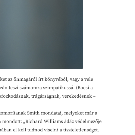
et az önmagáról írt könyvéből, vagy a vele
azán teszi számomra szimpatikussá. (Bocsi a
pofozkodásnak, trágárságnak, verekedésnek –
 szomorítanak Smith mondatai, melyeket már a
a mondott: „Richard Williams ádáz védelmezője
an el kell tudnod viselni a tiszteletlenséget.