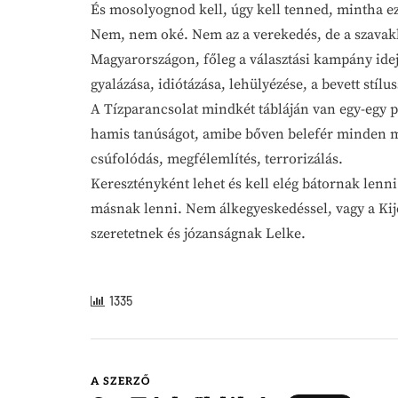
És mosolyognod kell, úgy kell tenned, mintha ez
Nem, nem oké. Nem az a verekedés, de a szavakkal
Magyarországon, főleg a választási kampány idejé
gyalázása, idiótázása, lehülyézése, a bevett stílu
A Tízparancsolat mindkét tábláján van egy-egy pa
hamis tanúságot, amibe bőven belefér minden má
csúfolódás, megfélemlítés, terrorizálás.
Keresztényként lehet és kell elég bátornak len
másnak lenni. Nem álkegyeskedéssel, vagy a Ki
szeretetnek és józanságnak Lelke.
1335
A SZERZŐ