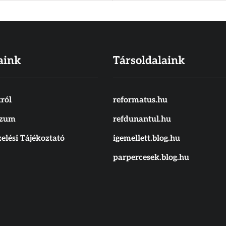
aink
Társoldalaink
ról
reformatus.hu
szum
refdunantul.hu
elési Tájékoztató
igemellett.blog.hu
parpercesek.blog.hu