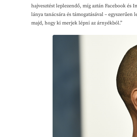
hajvesztést leplezendő, míg aztán Facebook és In
lánya tanácsára és támogatásával – egyszerűen l
majd, hogy ki merjek lépni az árnyékból.”