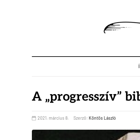
A „progresszív” b
2021. március 8.
Szerző:
Köntös László