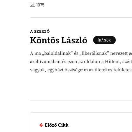
1075
A SZERZŐ
Köntös László
ÍRÁSOK
A ma „baloldalinak” és „liberálisnak” nevezett e
archívumában és ezen az oldalon a Hittem, azér
vagyok, egyházi tisztségeim az illetékes felüle
Előző Cikk