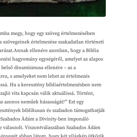
zámba megy, hogy egy szöveg értelmezésében
a szövegeinek értelmezése szakadatlan történeti
arázat.Annak ellenére azonban, hogy a Biblia
mezési hagyomány egységéről, amelyet az alapoz
belső dinamizmusa ellenére – az a
zva, s amelyeket nem lehet az értelmezés
tássá. Ha a keresztény bibliaértelmezésben nem
jló vita kapcsán válik aktuálissá. Történt,
az azonos neműek házasságát?” Ezt egy
resztények biblikusan és szabadon támogathatják
 s Szabados Ádám a Divinity-ben imponáló
e válaszolt. Viszontválaszában Szabados Ádám
k lényegét abban látom, hogy két világkép ütközik