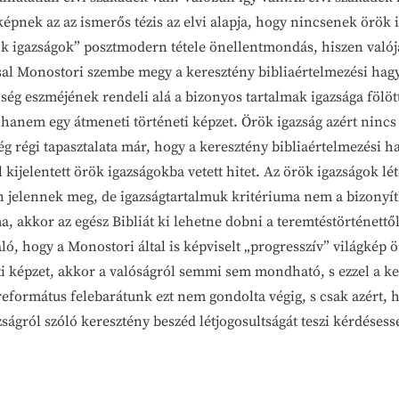
gképnek az az ismerős tézis az elvi alapja, hogy nincsenek örök
 igazságok” posztmodern tétele önellentmondás, hiszen valójában
ással Monostori szembe megy a keresztény bibliaértelmezési ha
ég eszméjének rendeli alá a bizonyos tartalmak igazsága fölötti
g, hanem egy átmeneti történeti képzet. Örök igazság azért ni
 régi tapasztalata már, hogy a keresztény bibliaértelmezési ha
kijelentett örök igazságokba vetett hitet. Az örök igazságok lét
jelennek meg, de igazságtartalmuk kritériuma nem a bizonyítha
a, akkor az egész Bibliát ki lehetne dobni a teremtéstörténettő
való, hogy a Monostori által is képviselt „progresszív” világk
i képzet, akkor a valóságról semmi sem mondható, s ezzel a ke
 református felebarátunk ezt nem gondolta végig, s csak azért,
zságról szóló keresztény beszéd létjogosultságát teszi kérdéses