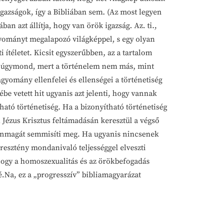
 igazságok, így a Bibliában sem. (Az most legyen
 azt állítja, hogy van örök igazság. Az. ti.,
gyományt megalapozó világképpel, s egy olyan
 ítéletet. Kicsit egyszerűbben, az a tartalom
ncs úgymond, mert a történelem nem más, mint
gyomány ellenfelei és ellenségei a történetiség
ébe vetett hit ugyanis azt jelenti, hogy vannak
tó történetiség. Ha a bizonyítható történetiség
l Jézus Krisztus feltámadásán keresztül a végső
ép önmagát semmisíti meg. Ha ugyanis nincsenek
resztény mondanivaló teljességgel elveszti
 hogy a homoszexualitás és az örökbefogadás
sé.Na, ez a „progresszív” bibliamagyarázat