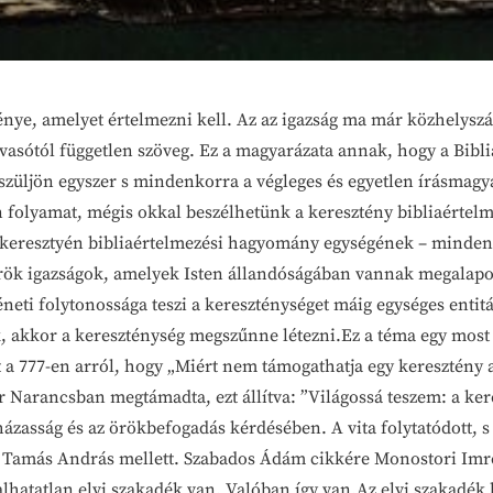
ménye, amelyet értelmezni kell. Az az igazság ma már közhelys
vasótól független szöveg. Ez a magyarázata annak, hogy a Bibli
szüljön egyszer s mindenkorra a végleges és egyetlen írásmagy
 folyamat, mégis okkal beszélhetünk a keresztény bibliaértel
 keresztyén bibliaértelmezési hagyomány egységének – minden 
rök igazságok, amelyek Isten állandóságában vannak megalapo
neti folytonossága teszi a kereszténységet máig egységes enti
 akkor a kereszténység megszűnne létezni.Ez a téma egy most za
 a 777-en arról, hogy „Miért nem támogathatja egy keresztény 
 Narancsban megtámadta, ezt állítva: ”Világossá teszem: a ke
házasság és az örökbefogadás kérdésében. A vita folytatódott,
us Tamás András mellett. Szabados Ádám cikkére Monostori Imr
idalhatatlan elvi szakadék van. Valóban így van.Az elvi szakadé