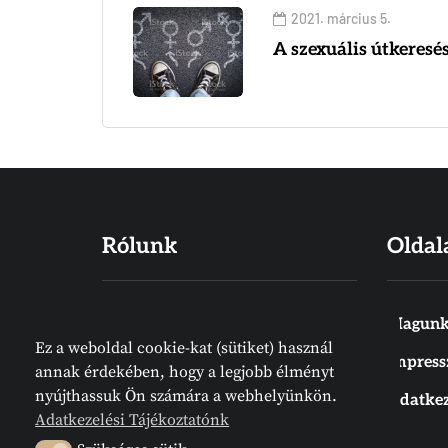
2021. március 5.
A szexuális útkeresé
Rólunk
Oldal
Hiszünk abban, hogy a Biblia Isten
Magunk
Ez a weboldal cookie-kat (sütiket) használ
Igéje, amelyet emberek írtak
Impres
annak érdekében, hogy a legjobb élményt
ugyan, de nem emberektől jön.
nyújthassuk Ön számára a webhelyünkön.
Adatkez
Meg van írva. Az Írás örök
Adatkezelési Tájékoztatónk
tájékozódási pont. Megelőz