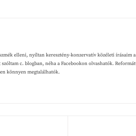
szmék elleni, nyíltan keresztény-konzervatív közéleti írásaim 
t szóltam c. blogban, néha a Facebookon olvashatók. Reformát
teken könnyen megtalálhatók.