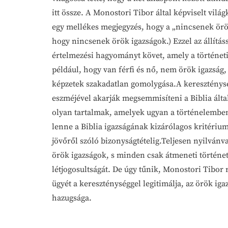
itt össze. A Monostori Tibor által képviselt vilá
egy mellékes megjegyzés, hogy a „nincsenek örök
hogy nincsenek örök igazságok.) Ezzel az állít
értelmezési hagyományt követ, amely a történetis
például, hogy van férfi és nő, nem örök igazsá
képzetek szakadatlan gomolygása.A kereszténység
eszméjével akarják megsemmisíteni a Biblia által 
olyan tartalmak, amelyek ugyan a történelemben 
lenne a Biblia igazságának kizárólagos kritérium
jövőről szóló bizonyságtételig.Teljesen nyilván
örök igazságok, s minden csak átmeneti történet
létjogosultságát. De úgy tűnik, Monostori Tibor
ügyét a kereszténységgel legitimálja, az örök iga
hazugsága.