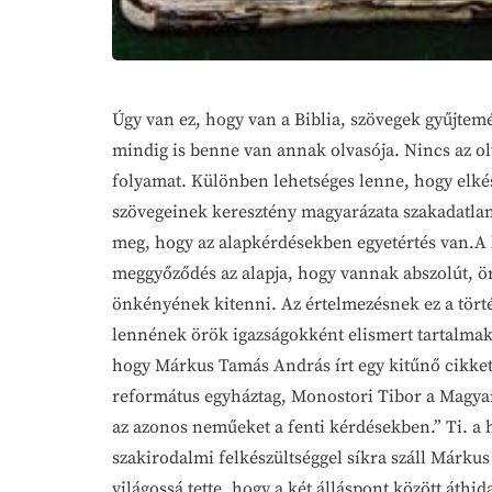
Úgy van ez, hogy van a Biblia, szövegek gyűjte
mindig is benne van annak olvasója. Nincs az ol
folyamat. Különben lehetséges lenne, hogy elké
szövegeinek keresztény magyarázata szakadatlan
meg, hogy az alapkérdésekben egyetértés van.A
meggyőződés az alapja, hogy vannak abszolút, ö
önkényének kitenni. Az értelmezésnek ez a törté
lennének örök igazságokként elismert tartalmak,
hogy Márkus Tamás András írt egy kitűnő cikket
református egyháztag, Monostori Tibor a Magyar
az azonos neműeket a fenti kérdésekben.” Ti. a 
szakirodalmi felkészültséggel síkra száll Márk
világossá tette, hogy a két álláspont között áth