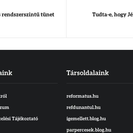
s rendszerszintű tünet
Tudta-e, hogy J
aink
Társoldalaink
ról
reformatus.hu
szum
refdunantul.hu
elési Tájékoztató
igemellett.blog.hu
parpercesek.blog.hu