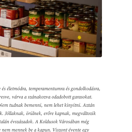
e és életmódra, temperamentumra és gondolkodásra,
resve, várva a szánakozva odadobott garasokat.
. Nem tudnak bemenni, nem lehet kinyitni. Aztán
ek. Jóllaknak, örülnek, erőre kapnak, megváltozik
dek, talán évszázadok. A Koldusok Városában még
De nem mennek be a kapun. Viszont évente egy