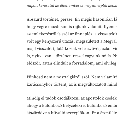
napon keresztül az éhes emberek megünneplik azokat, 
Abszurd történet, persze. Én mégis hasonlóan l
hogy végre mozdítson is rajtunk valamit. Ilyenek
az emlékezésről is szól az ünneplés, a visszate
volt egy kényszerű utazás, megszületett a Megvált
majd visszatért, találkoztak vele az övéi, aztán 
is, nyitva van a történet, részei vagyunk mi is.
először, aztán elindult a forradalom, ami elvileg
Pünkösd nem a nosztalgiáról szól. Nem valamiről
karácsonykor történt, az is megváltoztatott min
Mindig el tudok csodálkozni az apostolok cselek
ahogy a különböző helyzetekre, különböző embere
átszűrődve a hitvalló szereplőkön. Ez a Szentlél