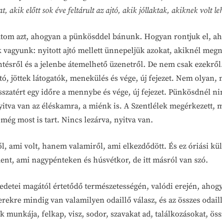
akik előtt sok éve feltárult az ajtó, akik jóllaktak, akiknek volt 
átom azt, ahogyan a pünkösddel bánunk. Hogyan rontjuk el, ah
 vagyunk: nyitott ajtó mellett ünnepeljük azokat, akiknél megn
kintésről és a jelenbe átemelhető üzenetről. De nem csak ezekr
ó, jöttek látogatók, menekülés és vége, új fejezet. Nem olyan, m
visszatért egy időre a mennybe és vége, új fejezet. Pünkösdnél n
 Nyitva van az éléskamra, a miénk is. A Szentlélek megérkezett, 
 még most is tart. Nincs lezárva, nyitva van.
, ami volt, hanem valamiről, ami elkezdődött. És ez óriási kül
dent, ami nagypénteken és húsvétkor, de itt másról van szó.
edetei magától értetődő természetességén, valódi erején, ahogya
kre mindig van valamilyen odaillő válasz, és az összes odaill
ek munkája, felkap, visz, sodor, szavakat ad, találkozásokat, ö