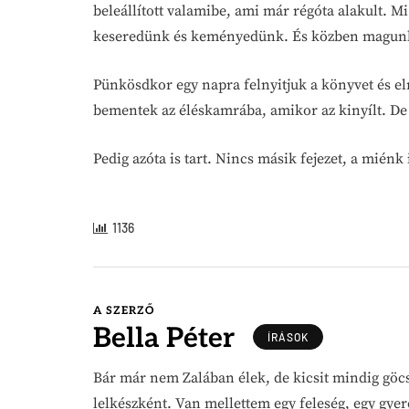
beleállított valamibe, ami már régóta alakult. 
keseredünk és keményedünk. És közben magunko
Pünkösdkor egy napra felnyitjuk a könyvet és e
bementek az éléskamrába, amikor az kinyílt. De 
Pedig azóta is tart. Nincs másik fejezet, a miénk
1136
A SZERZŐ
Bella Péter
ÍRÁSOK
Bár már nem Zalában élek, de kicsit mindig göc
lelkészként. Van mellettem egy feleség, egy gyer