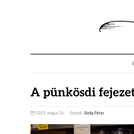
A pünkösdi fejeze
2023. május 24.
Szerző:
Bella Péter