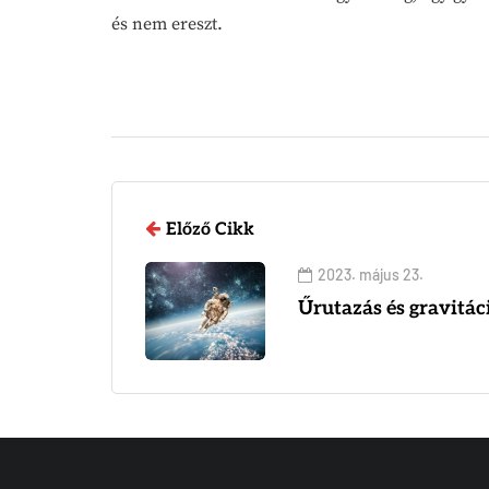
és nem ereszt.
Előző Cikk
2023. május 23.
Űrutazás és gravitác