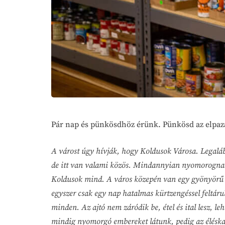
Pár nap és pünkösdhöz érünk. Pünkösd az elpazar
A várost úgy hívják, hogy Koldusok Városa. Legalá
de itt van valami közös. Mindannyian nyomorognak, 
Koldusok mind. A város közepén van egy gyönyörű é
egyszer csak egy nap hatalmas kürtzengéssel feltáru
minden. Az ajtó nem záródik be, étel és ital lesz, l
mindig nyomorgó embereket látunk, pedig az éléskam