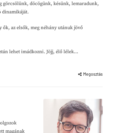
 meg görcsölünk, döcögünk, késünk, lemaradunk,
 dinamikáját.
y ők, az elsők, meg néhány utánuk jövő
ztán lehet imádkozni. Jöjj, élő lélek…
Megosztás
dolgozok
zett magának