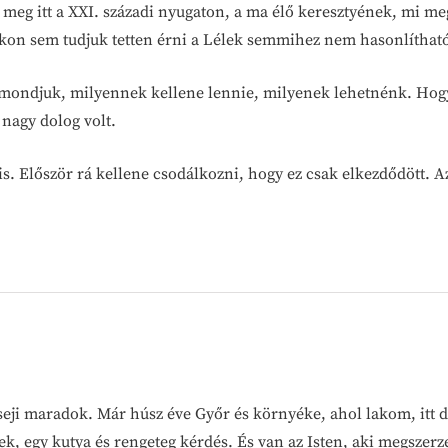
Mi meg itt a XXI. századi nyugaton, a ma élő keresztyének, mi
n sem tudjuk tetten érni a Lélek semmihez nem hasonlítható
lmondjuk, milyennek kellene lennie, milyenek lehetnénk. Hog
nagy dolog volt.
 is. Először rá kellene csodálkozni, hogy ez csak elkezdődött. A
seji maradok. Már húsz éve Győr és környéke, ahol lakom, itt 
ek, egy kutya és rengeteg kérdés. És van az Isten, aki megszer