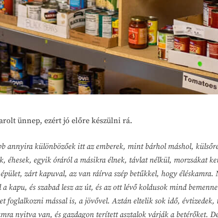
olt ünnep, ezért jó előre készülni rá.
bb annyira különbözőek itt az emberek, mint bárhol máshol, külsőr
éhesek, egyik óráról a másikra élnek, távlat nélkül, morzsákat ke
pület, zárt kapuval, az van ráírva szép betűkkel, hogy éléskamra
l a kapu, és szabad lesz az út, és az ott lévő koldusok mind bemenn
ehet foglalkozni mással is, a jövővel. Aztán eltelik sok idő, évtize
ra nyitva van, és gazdagon terített asztalok várják a betérőket. 