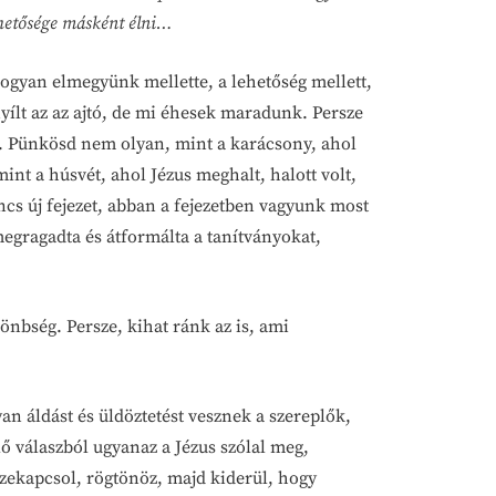
lehetősége másként élni…
ogyan elmegyünk mellette, a lehetőség mellett,
yílt az az ajtó, de mi éhesek maradunk. Persze
ől. Pünkösd nem olyan, mint a karácsony, ahol
int a húsvét, ahol Jézus meghalt, halott volt,
incs új fejezet, abban a fejezetben vagyunk most
megragadta és átformálta a tanítványokat,
önbség. Persze, kihat ránk az is, ami
n áldást és üldöztetést vesznek a szereplők,
ő válaszból ugyanaz a Jézus szólal meg,
sszekapcsol, rögtönöz, majd kiderül, hogy