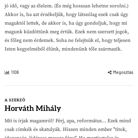
jó idő, vagy az élelem. (És még hosszan lehetne sorolni.)
Akkor is, ha azt érzékeljük, hogy látszólag ezek csak úgy
maguktól lettek, de akkor is, ha úgy gondoljuk, hogy mi
magunk küzdöttünk meg értük. Ezek nem szerzett jogok,
és főleg nem érdemek. Soha ne felejtsük el, hogy teljesen
Isten kegyelméből élünk, mindenünk tőle származik.
1106
Megosztás
A SZERZŐ
Horváth Mihály
Mit is írjak magamról? Férj, apa, református... Ezek mind
csak címkék és skatulyák. Hiszen minden ember "titok,
idegenség, lidérces messze fény". Ha megtisztelsz és