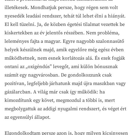
illetékesek. Mondhatjuk persze, hogy régen sem volt
nyesedék leadási rendszer, tehát túl lehet élni a hiányát.
El kell tüzelni. Ja, de közben égetési tilalmat vezettek be
kiskertekben az év jelentős részében. Nem probléma,
leleményes fajta a magyar. Egyre nagyobb szalonnasütő
helyek készülnek majd, amik egyelőre még egész évben
működhetnek, nem esnek korlátozás alá. És ezek fogják
ontani az „oxigéndús” levegőt, ami külön bónusznak
számít egy nagyvárosban. De gondolkozzunk csak
pozitívan, legfeljebb járhatunk majd újra maszkban vagy
gázálarcban. A világ már csak így működik: ha
kimozdítunk egy követ, megmozdul a többi is, mert
megbolygattuk az addigi nyugalmi rendszert, és véget ért
az egyensúlyi állapot.
Elgondolkodtam persze azon is, hogy milyen kicsinyesen