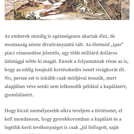
Az emberek mindig is egészségesen akartak élni, de
mostanság szinte divatirányzattá vált. Az életmód „ipar”
piaci részesedése jelentős, egy több milliárd dolláros
üzletággá nőtte ki magát. Ennek a folyamatnak része az is,
hogy az eddig lesajnált kertészkedés ismét virágkorát éli.
No, persze ezt is inkább csak módjával tesszük, mert
alapjában véve senki sem lelkesedik például a kapálásért,
gyomlálásért.
Hogy kicsit személyesebb síkra tereljem a történetet, el
kell mondanom, hogy gyerekkoromban a kapálást és a
legtöbb kerti tevékenységet is csak „jól felfogott, saját