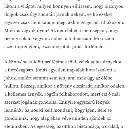
látom a világot, milyen könnyen elhiszem, hogy bizonyos
dolgok csak úgy spontán járnak nekem, és ha ezeket
egyszer csak nem kapom meg, akkor zsigerből tiltakozom.
Miért is vagyok ilyen? Az nem lehet a mentségem, hogy
bizony sokan vagyunk ebben a halmazban. Miközben
ezen töprengtem, eszembe jutott Jónás története.
A Ninivébe küldött prófétának töklevelek adtak árnyékot
a forróságban. Jónás egyetlen nap alatt hozzászokott a
jóhoz, amiért semmit sem tett, ami csak úgy az ölébe
hullott. Bezzeg, amikor a növény elszáradt, amikor odalett
a kellemes árnyék, rögtön felháborodott, mert ezt ő már
szerzett jogának gondolta. Ennyire egyszerű lények
lennénk? Sajnos ki kell mondani, hogy igen. Bele se
gondolunk, hogy alapjában véve minden ajándék az
életünkben. Az egészség, az otthon biztonsága, a család, a