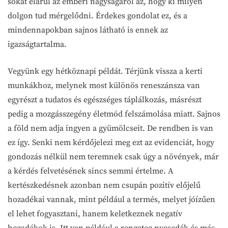
sokat elárul az emberi nagyságáról az, hogy ki milyen
dolgon tud mérgelődni. Érdekes gondolat ez, és a
mindennapokban sajnos látható is ennek az
igazságtartalma.
Vegyünk egy hétköznapi példát. Térjünk vissza a kerti
munkákhoz, melynek most különös reneszánsza van
egyrészt a tudatos és egészséges táplálkozás, másrészt
pedig a mozgásszegény életmód felszámolása miatt. Sajnos
a föld nem adja ingyen a gyümölcseit. De rendben is van
ez így. Senki nem kérdőjelezi meg ezt az evidenciát, hogy
gondozás nélkül nem teremnek csak úgy a növények, már
a kérdés felvetésének sincs semmi értelme. A
kertészkedésnek azonban nem csupán pozitív előjelű
hozadékai vannak, mint például a termés, melyet jóízűen
el lehet fogyasztani, hanem keletkeznek negatív
hozadékok is. Itt van például a rengeteg nyesedék és más