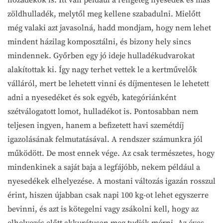
zöldhulladék, melytől meg kellene szabadulni. Mielőtt
még valaki azt javasolná, hadd mondjam, hogy nem lehet
mindent házilag komposztálni, és bizony hely sincs
mindennek. Győrben egy jó ideje hulladékudvarokat
alakítottak ki. Így nagy terhet vettek le a kertművelők
válláról, mert be lehetett vinni és díjmentesen le lehetett
adni a nyesedéket és sok egyéb, kategóriánként
szétválogatott lomot, hulladékot is. Pontosabban nem
teljesen ingyen, hanem a befizetett havi szemétdíj
igazolásának felmutatásával. A rendszer számunkra jól
működött. De most ennek vége. Az csak természetes, hogy
mindenkinek a saját baja a legfájóbb, nekem például a
nyesedékek elhelyezése. A mostani változás igazán rosszul
érint, hiszen újabban csak napi 100 kg-ot lehet egyszerre
bevinni, és azt is kötegelni vagy zsákolni kell, hogy az
elhelyezés előtt akkurátusan meg tudják mérni. Az éves