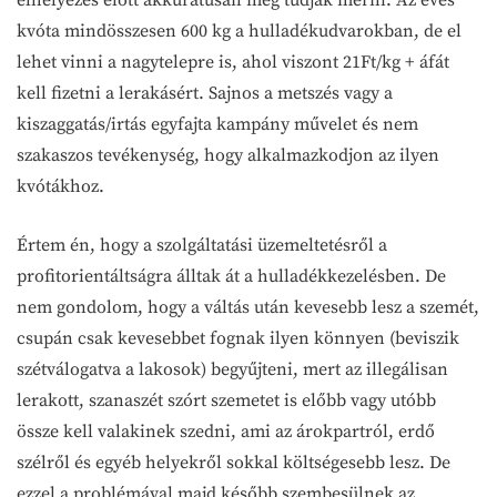
kvóta mindösszesen 600 kg a hulladékudvarokban, de el
lehet vinni a nagytelepre is, ahol viszont 21Ft/kg + áfát
kell fizetni a lerakásért. Sajnos a metszés vagy a
kiszaggatás/irtás egyfajta kampány művelet és nem
szakaszos tevékenység, hogy alkalmazkodjon az ilyen
kvótákhoz.
Értem én, hogy a szolgáltatási üzemeltetésről a
profitorientáltságra álltak át a hulladékkezelésben. De
nem gondolom, hogy a váltás után kevesebb lesz a szemét,
csupán csak kevesebbet fognak ilyen könnyen (beviszik
szétválogatva a lakosok) begyűjteni, mert az illegálisan
lerakott, szanaszét szórt szemetet is előbb vagy utóbb
össze kell valakinek szedni, ami az árokpartról, erdő
szélről és egyéb helyekről sokkal költségesebb lesz. De
ezzel a problémával majd később szembesülnek az