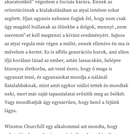
akaratomból” végeztem a focizás kárára. Ennek az
orientációnak a kialakulásában az atyai intelem sokat
segített. Ifjan ugyanis nehezen fogjuk fel, hogy nem csak
úgy magától hullanak az ölünkbe a dolgok, mennyi „nem
szeretem”-et kell megtenni a kívánt eredményért. Sajnos
az atyai regula már régen a múlté, ennek ellenére én ma is
művelem a kertet. Ez is afféle generációs hurok, ami ellen
ifjú korában lázad az ember, aztán lassacskán, belépve
bizonyos életkorba, azt veszi észre, hogy ő maga is
ugyanazt teszi, és ugyanazokat mondja a nálánál
fiatalabbaknak, mint amit egykor szülei tettek és mondtak
neki, mert már saját tapasztalatai erősítik meg az ősökét.
Vagy mondhatjuk úgy egyszerűen, hogy benő a fejünk
lágya.
Winston Churchill egy alkalommal azt mondta, hogy