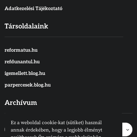
Adatkezelési Tájékoztató
Társoldalaink
reformatus.hu
refdunantul.hu
igemellett.blog.hu
parpercesek.blog.hu
Archívum
Ez a weboldal cookie-kat (sütiket) használ
Archívum
Archívum
Hónap kijelölése
annak érdekében, hogy a legjobb élményt