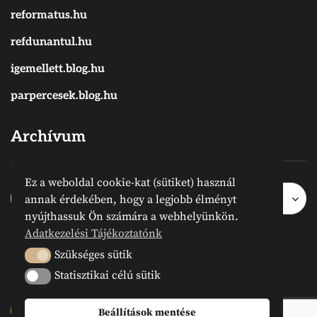
reformatus.hu
refdunantul.hu
igemellett.blog.hu
parpercesek.blog.hu
Archívum
Ez a weboldal cookie-kat (sütiket) használ
Archívum
Archívum
Hónap kijelölése
annak érdekében, hogy a legjobb élményt
nyújthassuk Ön számára a webhelyünkön.
Adatkezelési Tájékoztatónk
2024 © Megvanirva.hu - Minden jog
Szükséges sütik
Szükséges sütik
fenntartva.
Statisztikai célú sütik
Statisztikai célú sütik
Beállítások mentése