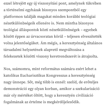
ezzel létrejött egy új viszonyítási pont, amelynek tükrében
a történelmi egyházak bizonyos szempontból egy
platformon találják magukat minden korábbi teológiai
nézetkülönbségeik ellenére is. Nem mintha bizonyos
teológiai álláspontok közti nézetkülönbségek – egyebek
között éppen az úrvacsoratan körül – teljesen elveszítették
volna jelentőségüket. Ám mégis, a keresztyénség általános
társadalmi helyzetének alapvető megváltozása a
felekezetek közötti viszony keretrendszerét is átrajzolta.
Nos, számomra, mint református számára ezért lehet a
katolikus Eucharisztikus Kongresszus a keresztyénség
nagy ünnepe. Sőt, még több is ennél: szelíd, de erőteljes
demonstráció egy olyan korban, amikor a szekularizáció
már oly mértéket öltött, hogy a keresztyén civilizáció
fogalmának az értelme is megkérdőjeleződik.