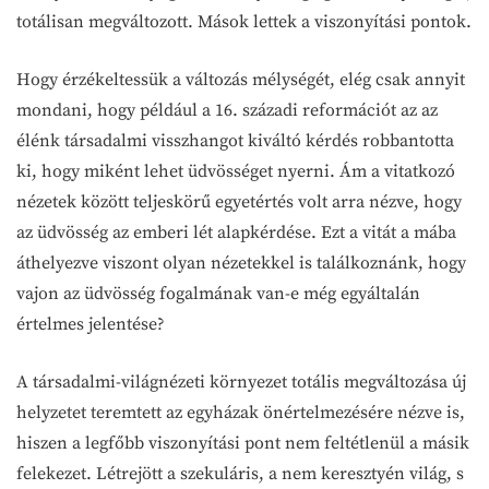
totálisan megváltozott. Mások lettek a viszonyítási pontok.
Hogy érzékeltessük a változás mélységét, elég csak annyit
mondani, hogy például a 16. századi reformációt az az
élénk társadalmi visszhangot kiváltó kérdés robbantotta
ki, hogy miként lehet üdvösséget nyerni. Ám a vitatkozó
nézetek között teljeskörű egyetértés volt arra nézve, hogy
az üdvösség az emberi lét alapkérdése. Ezt a vitát a mába
áthelyezve viszont olyan nézetekkel is találkoznánk, hogy
vajon az üdvösség fogalmának van-e még egyáltalán
értelmes jelentése?
A társadalmi-világnézeti környezet totális megváltozása új
helyzetet teremtett az egyházak önértelmezésére nézve is,
hiszen a legfőbb viszonyítási pont nem feltétlenül a másik
felekezet. Létrejött a szekuláris, a nem keresztyén világ, s