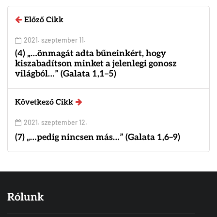
Előző Cikk
2021. szeptember 11.
(4) „…önmagát adta bűneinkért, hogy
kiszabadítson minket a jelenlegi gonosz
világból…” (Galata 1,1–5)
Következő Cikk
2021. szeptember 12.
(7) „…pedig nincsen más…” (Galata 1,6–9)
Rólunk