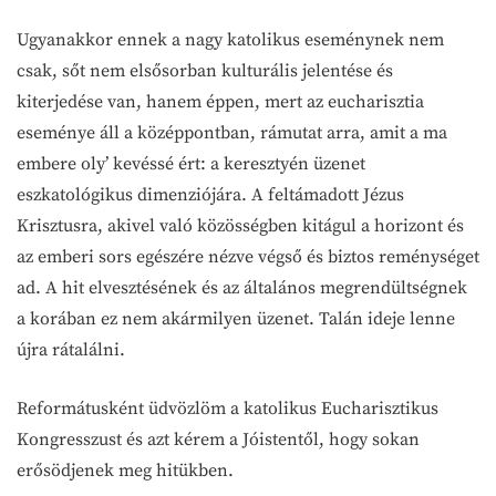
Ugyanakkor ennek a nagy katolikus eseménynek nem
csak, sőt nem elsősorban kulturális jelentése és
kiterjedése van, hanem éppen, mert az eucharisztia
eseménye áll a középpontban, rámutat arra, amit a ma
embere oly’ kevéssé ért: a keresztyén üzenet
eszkatológikus dimenziójára. A feltámadott Jézus
Krisztusra, akivel való közösségben kitágul a horizont és
az emberi sors egészére nézve végső és biztos reménységet
ad. A hit elvesztésének és az általános megrendültségnek
a korában ez nem akármilyen üzenet. Talán ideje lenne
újra rátalálni.
Reformátusként üdvözlöm a katolikus Eucharisztikus
Kongresszust és azt kérem a Jóistentől, hogy sokan
erősödjenek meg hitükben.