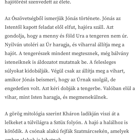
hajótörést szenvedett az élete.
Az Ószövetségből ismerjük Jónás története. Jónás az
Istentől kapott feladat elől elfut, hajóra száll. Azt
gondolja, hogy a menny és föld Ura a tengeren nem úr.
Nyilván utoléri az Úr haragja, és viharral állítja meg a
hajót. A tengerészek mindent megtesznek, még bálvány
isteneiknek is áldozatot mutatnak be. A felesleges
súlyokat kidobálják. Végül csak az állítja meg a vihart,
amikor Jónás beismeri, hogy az Úrnak szolgál, de
engedetlen volt. Azt kéri dobják a tengerbe. Valóban elül a
vihar, mint Isten haragja, és megmenekülnek.
A görög mitológia szerint Kháron ladikján viszi át a
lelkeket a túlvilágra a Sztüx folyón. A hajó a halálhoz is
kötődik. A csónak alakú fejfák Szatmárcsekén, amelyek
ember alakok is lehetnek.