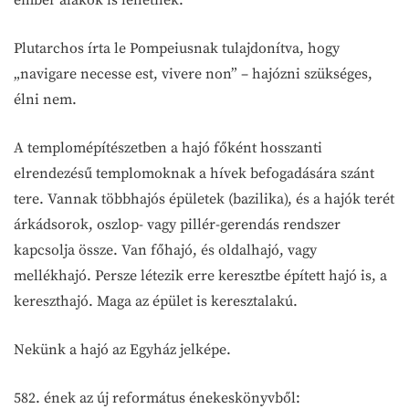
Plutarchos írta le Pompeiusnak tulajdonítva, hogy
„navigare necesse est, vivere non” – hajózni szükséges,
élni nem.
A templomépítészetben a hajó főként hosszanti
elrendezésű templomoknak a hívek befogadására szánt
tere. Vannak többhajós épületek (bazilika), és a hajók terét
árkádsorok, oszlop- vagy pillér-gerendás rendszer
kapcsolja össze. Van főhajó, és oldalhajó, vagy
mellékhajó. Persze létezik erre keresztbe épített hajó is, a
kereszthajó. Maga az épület is keresztalakú.
Nekünk a hajó az Egyház jelképe.
582. ének az új református énekeskönyvből: