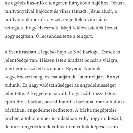
Az egyház hasonló a tengeren hánykódó hajóhoz. Jézus a
tanítványaival hajózott és vihar támadt. Jézus aludt, a
tanítványok merték a vizet, engedték a vitorlát és
rettegtek, hogy elvesznek. Majd felébresztették Jézust,
hogy segítsen. Ő lecsendesítette a tengert.
A Szentírásban a legelső hajó az Noé bárkája. Ennek is
jelentősége van. Hiszen Isten áradást bocsát a világra,
mert gonosszá lett az ember. Egyedül Noénak
kegyelmezett meg, és családjának. Istennel járt. Ennyi
tudunk. Ez nagy valószínűséggel az engedelmességet
jelentette. A kegyelem az volt, hogy szólt hozzá Isten,
építhette a bárkát, beszállhatott a bárkába, maradhatott a
bárkában, engedelmeskedhetett. A bárka megépítése
közben a többi ember is tudatában volt, hogy mi készül,
de mert engedetlenek voltak nem voltak képesek sem