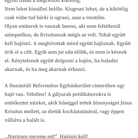
együtt halad a megcélzott kikötőig.
Nem lehet kiszállni belőle. Kiugrani lehet, de a kikötőig
csak vízbe tud bárki is ugrani, azaz a vesztébe.
Olyan emberek is vannak benne, aki nem feltétlenül
szimpatikus, de Krisztusnak mégis az volt. Tehát együtt
kell hajózni. A meghívottak mind együtt hajóznak. Együtt
érik el a célt. Egyik sem jut oda előbb, és nem is késnek
el. Kénytelenek együtt dolgozni a hajón, ha haladni
akarnak, és ha meg akarnak érkezni.
A Dunántúli Református Egyházkerület címerében egy
hajó van. Véletlen? A gályarab prédikátorokra is
emlékeztet minket, akik hűséggel tettek bizonyságot Jézus
Krisztus mellett, az életük kockáztatásával, vagy éppen
vállalva a halált is.
„Navigare necesse est!” Hajózni kell!