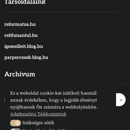
Társoldalaink
reformatus.hu
refdunantul.hu
igemellett.blog.hu
parpercesek.blog.hu
Archívum
Ez a weboldal cookie-kat (sütiket) használ
Archívum
Archívum
Hónap kijelölése
annak érdekében, hogy a legjobb élményt
nyújthassuk Ön számára a webhelyünkön.
Adatkezelési Tájékoztatónk
2024 © Megvanirva.hu - Minden jog
Szükséges sütik
Szükséges sütik
fenntartva.