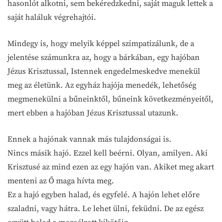
hasonlót alkotni, sem bekéredzkedni, saját maguk lettek a
saját haláluk végrehajtói.
Mindegy is, hogy melyik képpel szimpatizálunk, de a
jelentése számunkra az, hogy a bárkában, egy hajóban
Jézus Krisztussal, Istennek engedelmeskedve menekül
meg az életünk. Az egyház hajója menedék, lehetőség
megmenekülni a bűneinktől, bűneink következményeitől,
mert ebben a hajóban Jézus Krisztussal utazunk.
Ennek a hajónak vannak más tulajdonságai is.
Nincs másik hajó. Ezzel kell beérni. Olyan, amilyen. Aki
Krisztusé az mind ezen az egy hajón van. Akiket meg akart
menteni az Ő maga hívta meg.
Ez a hajó egyben halad, és egyfelé. A hajón lehet előre
szaladni, vagy hátra. Le lehet ülni, feküdni. De az egész