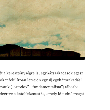
ét a kereszténységre is, egyházszakadások egész
okat felülíróan létrejön egy új egyházszakadási
ervatív („ortodox”, „fundamentalista”) táborba
 ideértve a katolicizmust is, amely ki tudná magát