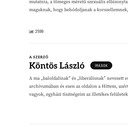
mutatnia, a tömeges méretű szexuális elbizonyta
maguknak, hogy behódoljanak a korszellemnek, fel
2599
A SZERZŐ
Köntös László
ÍRÁSOK
A ma „baloldalinak” és „liberálisnak” nevezett e
archívumában és ezen az oldalon a Hittem, azér
vagyok, egyházi tisztségeim az illetékes felüle