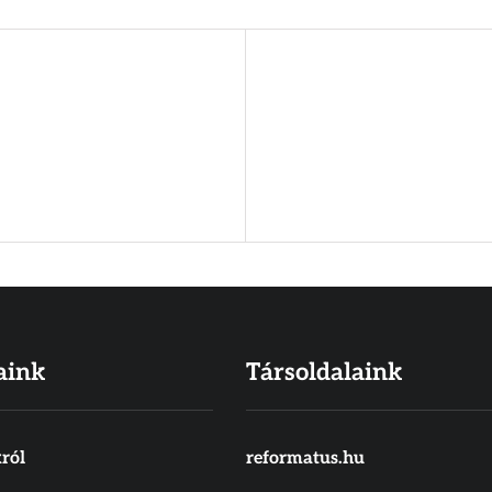
aink
Társoldalaink
ról
reformatus.hu