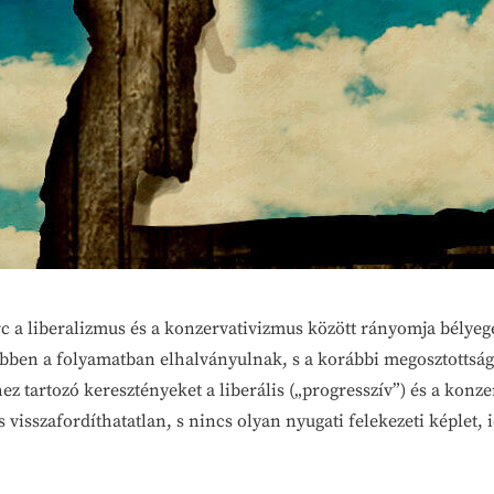
rc a liberalizmus és a konzervativizmus között rányomja bélyeg
 ebben a folyamatban elhalványulnak, s a korábbi megosztottság
ez tartozó keresztényeket a liberális („progresszív”) és a konz
s visszafordíthatatlan, s nincs olyan nyugati felekezeti képlet,