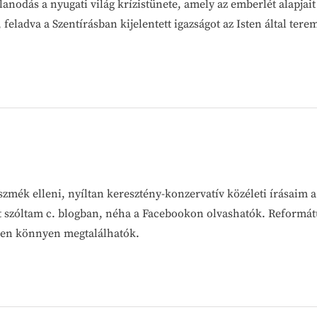
lanodás a nyugati világ krízistünete, amely az emberlét alapjai
adva a Szentírásban kijelentett igazságot az Isten által terem
szmék elleni, nyíltan keresztény-konzervatív közéleti írásaim 
t szóltam c. blogban, néha a Facebookon olvashatók. Reformát
teken könnyen megtalálhatók.