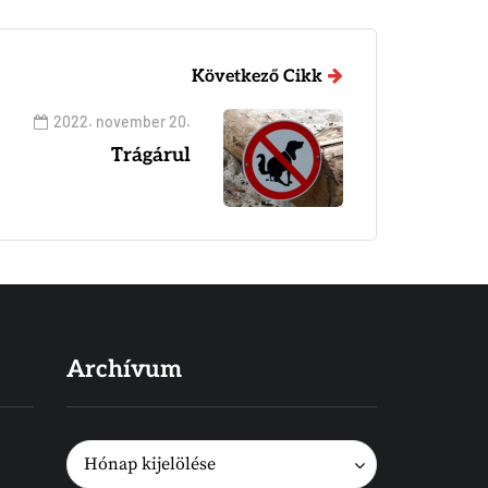
Következő Cikk
2022. november 20.
Trágárul
Archívum
Archívum
Archívum
Hónap kijelölése