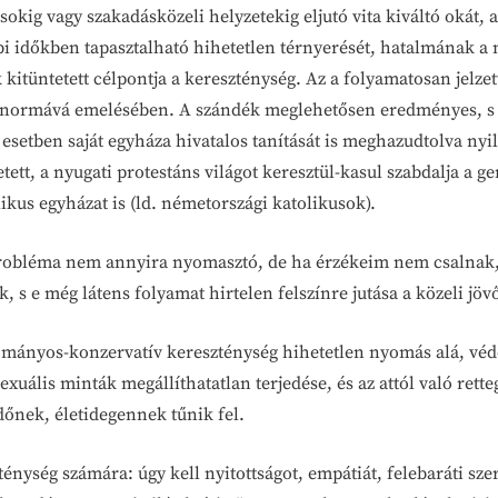
okig vagy szakadásközeli helyzetekig eljutó vita kiváltó okát,
 időkben tapasztalható hihetetlen térnyerését, hatalmának a m
k kitüntetett célpontja a kereszténység. Az a folyamatosan jelz
ti normává emelésében. A szándék meglehetősen eredményes, s
 esetben saját egyháza hivatalos tanítását is meghazudtolva ny
tt, a nyugati protestáns világot keresztül-kasul szabdalja a g
ikus egyházat is (ld. németországi katolikusok).
robléma nem annyira nyomasztó, de ha érzékeim nem csalnak, 
 s e még látens folyamat hirtelen felszínre jutása a közeli jö
ományos-konzervatív kereszténység hihetetlen nyomás alá, véde
uális minták megállíthatatlan terjedése, és az attól való rett
dőnek, életidegennek tűnik fel.
énység számára: úgy kell nyitottságot, empátiát, felebaráti szer