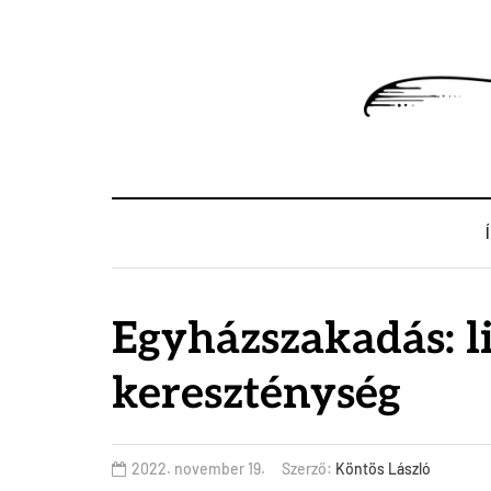
Egyházszakadás: li
kereszténység
2022. november 19.
Szerző:
Köntös László