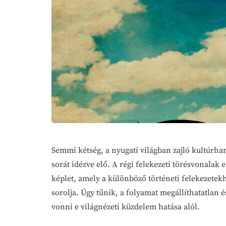
Semmi kétség, a nyugati világban zajló kultúrha
sorát idézve elő. A régi felekezeti törésvonalak
képlet, amely a különböző történeti felekezetekh
sorolja. Úgy tűnik, a folyamat megállíthatatlan é
vonni e világnézeti küzdelem hatása alól.