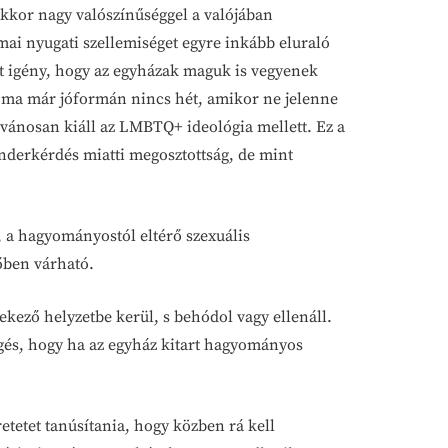
 akkor nagy valószínűséggel a valójában
ai nyugati szellemiséget egyre inkább eluraló
ett igény, hogy az egyházak maguk is vegyenek
 ma már jóformán nincs hét, amikor ne jelenne
ilvánosan kiáll az LMBTQ+ ideológia mellett. Ez a
enderkérdés miatti megosztottság, de mint
a hagyományostól eltérő szexuális
vőben várható.
kező helyzetbe kerül, s behódol vagy ellenáll.
egés, hogy ha az egyház kitart hagyományos
etetet tanúsítania, hogy közben rá kell