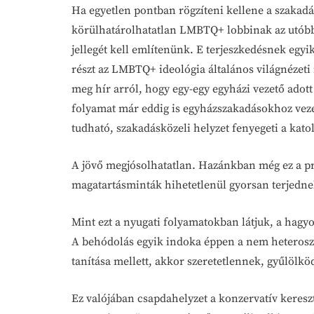
Ha egyetlen pontban rögzíteni kellene a szakadás
körülhatárolhatatlan LMBTQ+ lobbinak az utóbbi
jellegét kell említenünk. E terjeszkedésnek egyi
részt az LMBTQ+ ideológia általános világnéze
meg hír arról, hogy egy-egy egyházi vezető adott
folyamat már eddig is egyházszakadásokhoz vezete
tudható, szakadásközeli helyzet fenyegeti a katol
A jövő megjósolhatatlan. Hazánkban még ez a p
magatartásminták hihetetlenül gyorsan terjednek,
Mint ezt a nyugati folyamatokban látjuk, a hagy
A behódolás egyik indoka éppen a nem heteroszex
tanítása mellett, akkor szeretetlennek, gyűlölkö
Ez valójában csapdahelyzet a konzervatív kereszt