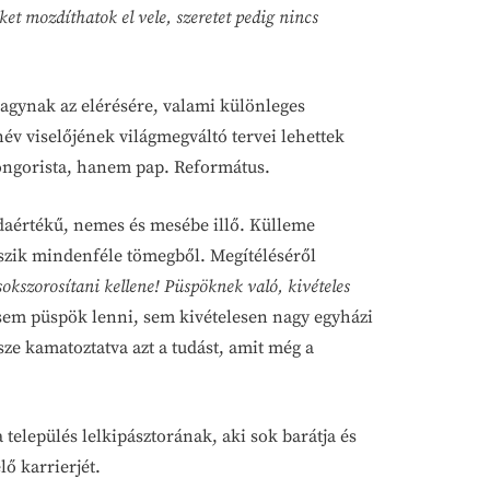
et mozdíthatok el vele, szeretet pedig nincs
nagynak az elérésére, valami különleges
v viselőjének világmegváltó tervei lehettek
 zongorista, hanem pap. Református.
ldaértékű, nemes és mesébe illő. Külleme
atszik mindenféle tömegből. Megítéléséről
okszorosítani kellene! Püspöknek való, kivételes
sem püspök lenni, sem kivételesen nagy egyházi
ze kamatoztatva azt a tudást, amit még a
a település lelkipásztorának, aki sok barátja és
lő karrierjét.