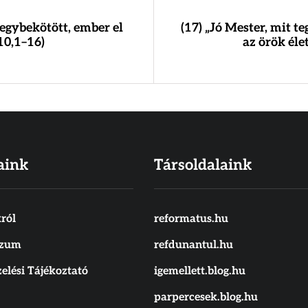
 egybekötött, ember el
(17) „Jó Mester, mit t
10,1–16)
az örök éle
aink
Társoldalaink
ról
reformatus.hu
szum
refdunantul.hu
elési Tájékoztató
igemellett.blog.hu
parpercesek.blog.hu