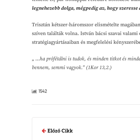
legnehezebb dolga, mégpedig az, hogy szeresse 
Trisztán kétszer-háromszor elismételte magában
szíven találták volna. István bácsi szavai valam
stratégiagyártásaiban és megfelelési kényszerébe
„ …
ha prófétálni is tudok, és minden titkot és mind
bennem, semmi vagyok.” (1Kor 13,2.)
1542
Előző Cikk