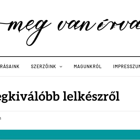
ÍRÁSAINK
SZERZŐINK
MAGUNKRÓL
IMPRESSZU
gkiválóbb lelkészről
n