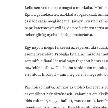
Lelkesen vetette bele magát a munkába. Mindenk
Építi a gyülekezetet, azokkal a fogásokkal, ami
családokat is meglátogatja. Jávory Trisztán rem
paprikatermesztésről is, de profi szinten tartja a
héber-görög nyelvtudását kamatoztatva.
Egy napon mégis felkeresi az esperes, aki tudatj
események előtt. Próbálja kitalálni, mi történhe
semmiféle fiatal lánnyal vagy fogadott házas ass
ház felújításához. Neki soha senki nem mondta,
elrontott, hibázott – ami még vele is megesett –,
Pár hónap múlva, amikor az utolsó könyvet is pr
az ott töltött 2 év történéseit. Valamiért emlék
idős volt már, nagyothallott, ráncos arcú, kemén
temette el, pár hónappal Feleddre költözése után.