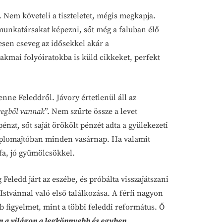
Nem követeli a tiszteletet, mégis megkapja.
 munkatársakat képezni, sőt még a faluban élő
esen cseveg az idősekkel akár a
szakmai folyóiratokba is küld cikkeket, perfekt
nne Feleddről. Jávory értetlenül áll az
üvegből vannak
”. Nem szűrte össze a levet
nzt, sőt saját örökölt pénzét adta a gyülekezeti
emplomajtóban minden vasárnap. Ha valamit
 fa, jó gyümölcsökkel.
eledd járt az eszébe, és próbálta visszajátszani
stvánnal való első találkozása. A férfi nagyon
b figyelmet, mint a többi feleddi református. Ő
n a világon a legkönnyebb és egyben