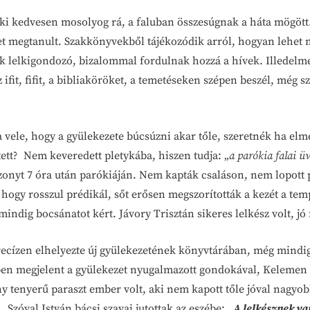
i kedvesen mosolyog rá, a faluban összesúgnak a háta mögött. 
ket megtanult. Szakkönyvekből tájékozódik arról, hogyan lehet
ek lelkigondozó, bizalommal fordulnak hozzá a hívek. Illedelm
z ifit, fifit, a bibliaköröket, a temetéseken szépen beszél, még 
a vele, hogy a gyülekezete búcsúzni akar tőle, szeretnék ha elme
tett? Nem keveredett pletykába, hiszen tudja: „
a parókia falai 
zonyt 7 óra után parókiáján. Nem kapták csaláson, nem lopott pé
 hogy rosszul prédikál, sőt erősen megszorították a kezét a t
 mindig bocsánatot kért. Jávory Trisztán sikeres lelkész volt, jó
ecízen elhelyezte új gyülekezetének könyvtárában, még mindig F
eiben megjelent a gyülekezet nyugalmazott gondokával, Kelemen I
y tenyerű paraszt ember volt, aki nem kapott tőle jóval nagyob
 Szóval István bácsi szavai jutottak az eszébe:
„A lelkésznek va