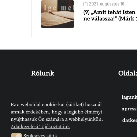
2021. augusztus 16.
(9) „Amit tehát Isten
ne válassza!” (Márk 
Rólunk
Oldal
Hiszünk abban, hogy a Biblia Isten
Magunk
Ez a weboldal cookie-kat (sütiket) használ
Igéje, amelyet emberek írtak
Impres
annak érdekében, hogy a legjobb élményt
ugyan, de nem emberektől jön.
nyújthassuk Ön számára a webhelyünkön.
Adatkez
Meg van írva. Az Írás örök
Adatkezelési Tájékoztatónk
tájékozódási pont. Megelőz
Szükséges sütik
Szükséges sütik