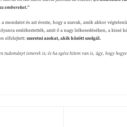
az embereket.”
 a mondatot és azt érezte, hogy a szavak, amik akkor végtele
i olyanra emlékeztették, amit ő a nagy lelkesedésében, a kissé 
n elfelejtett:
szeretni azokat, akik között szolgál.
en tudományt ismerek is; és ha egész hitem van is, úgy, hogy hegyek