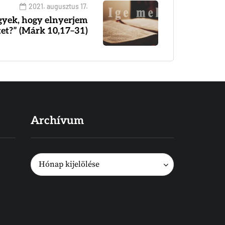
2021. augusztus 17.
egyek, hogy elnyerjem
tet?” (Márk 10,17–31)
Archívum
Archívum
Archívum
Hónap kijelölése