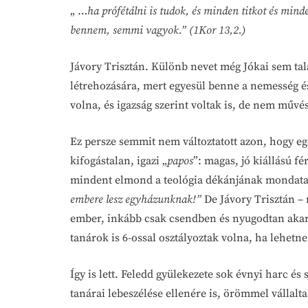
„ …
ha prófétálni is tudok, és minden titkot és mind
bennem, semmi vagyok.” (1Kor 13,2.)
Jávory Trisztán. Különb nevet még Jókai sem tal
létrehozására, mert egyesül benne a nemesség é
volna, és igazság szerint voltak is, de nem művé
Ez persze semmit nem változtatott azon, hogy eg
kifogástalan, igazi „
papos
”: magas, jó kiállású f
mindent elmond a teológia dékánjának mondata
embere lesz egyházunknak!”
De Jávory Trisztán –
ember, inkább csak csendben és nyugodtan akarta 
tanárok is 6-ossal osztályoztak volna, ha lehetne
Így is lett. Feledd gyülekezete sok évnyi harc és 
tanárai lebeszélése ellenére is, örömmel vállalta