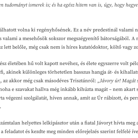
en tudományt ismerek is; és ha egész hitem van is, úgy, hogy hegyek
álhatott volna ki regényhősének. Ez a név predestinál valami 
s valami a mesehősök sokszor megszégyenítő bátorságából. A né
sz lett belőle, még csak nem is híres kutatódoktor, költő vagy
ész életében hű volt kapott nevéhez, és élete egyszerre volt pé
érfi, akinek különleges törhetetlen basszus hangja át- és kihall
, az akkor még csak másodéves Trisztánról:
„Jávory úr! Magát s
 noha e szavakat hallva még inkább kihúzta magát – nem akart 
végezni szolgálatát, híven annak, amit az Úr rábízott, és pers
.
számtalan helyettes lelkipásztor után a fiatal Jávoryt hívta meg 
 a feladatot és kezdte meg minden előrejelzés szerint felfelé íve