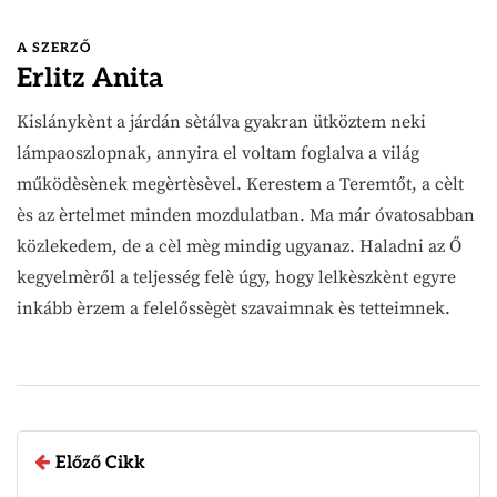
A SZERZŐ
Erlitz Anita
Kislánykènt a járdán sètálva gyakran ütköztem neki
lámpaoszlopnak, annyira el voltam foglalva a világ
működèsènek megèrtèsèvel. Kerestem a Teremtőt, a cèlt
ès az èrtelmet minden mozdulatban. Ma már óvatosabban
közlekedem, de a cèl mèg mindig ugyanaz. Haladni az Ő
kegyelmèről a teljesség felè úgy, hogy lelkèszkènt egyre
inkább èrzem a felelőssègèt szavaimnak ès tetteimnek.
Előző Cikk