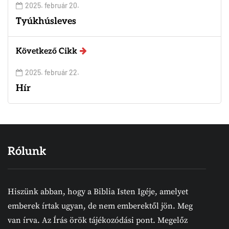
2025. február 20.
Tyúkhúsleves
Következő Cikk
2025. február 22.
Hír
Rólunk
Hiszünk abban, hogy a Biblia Isten Igéje, amelyet
emberek írtak ugyan, de nem emberektől jön. Meg
van írva. Az Írás örök tájékozódási pont. Megelőz