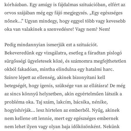
kórházban. Egy amúgy is fájdalmas szituációban, elfért az
orvos szájában még egy fájó megjegyzés. „Egy egészséges
nőnek…” Ugyan mindegy, hogy eggyel több vagy kevesebb
oka van valakinek a szenvedésre! Vagy nem? Nem!
Pedig mindannyian ismerjük ezt a szituációt.
Bekeveredünk egy vizsgálatra, esetleg a fáradtan pislogó
sürgősségi ügyeletesek közé, és számomra megfejthetetlen
okból fakadóan, mintha elindulna egy hatalmi harc.
Színre lépett az ellenség, akinek bizonyítani kell
betegségét, hogy igenis, szüksége van az ellátásra! De még
az sincs könnyű helyzetben, akin egyértelműen látszik a
probléma oka. Taj szám, lakcím, bácsika, nénike,
hogyishívják… lesz hirtelen az emberből. Nyűg, akinek
nem kellene ott lennie, mert egy egészséges embernek
nem lehet ilyen vagy olyan baja időközönként. Nekünk