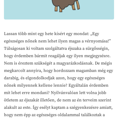
Lassan több mint egy hete kísért egy mondat: „Egy
egészséges nőnek nem lehet ilyen magas a vérnyomása!”
Túlságosan ki voltam szolgáltatva éjszaka a sürgősségin,
hogy érdemben bármit reagáljak egy ilyen megjegyzésre.
Nem is éreztem szükségét a magyarázkodásnak. De mégis
megkarcolt annyira, hogy hordozzam magamban még egy
darabig, és elgondolkodjak azon, hogy egy egészséges
nőnek milyennek kellene lennie? Egyáltalán érdemben
mit lehet erre mondani? Nyilvánvalóan lett volna jobb
ötletem az éjszakát illetően, de nem az én terveim szerint
alakult az este. Így esélyt kaptam a szégyenkezésre amiatt,
hogy nem épp az egészséges oldalammal találkoztak a