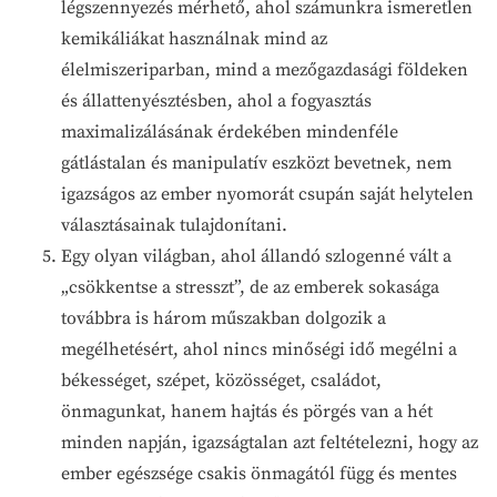
légszennyezés mérhető, ahol számunkra ismeretlen
kemikáliákat használnak mind az
élelmiszeriparban, mind a mezőgazdasági földeken
és állattenyésztésben, ahol a fogyasztás
maximalizálásának érdekében mindenféle
gátlástalan és manipulatív eszközt bevetnek, nem
igazságos az ember nyomorát csupán saját helytelen
választásainak tulajdonítani.
Egy olyan világban, ahol állandó szlogenné vált a
„csökkentse a stresszt”, de az emberek sokasága
továbbra is három műszakban dolgozik a
megélhetésért, ahol nincs minőségi idő megélni a
békességet, szépet, közösséget, családot,
önmagunkat, hanem hajtás és pörgés van a hét
minden napján, igazságtalan azt feltételezni, hogy az
ember egészsége csakis önmagától függ és mentes