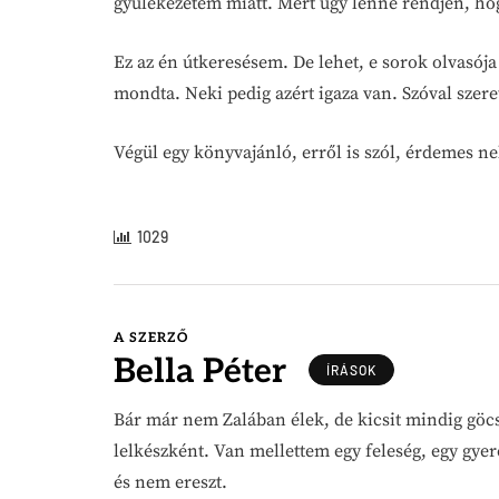
gyülekezetem miatt. Mert úgy lenne rendjén, ho
Ez az én útkeresésem. De lehet, e sorok olvasój
mondta. Neki pedig azért igaza van. Szóval szere
Végül egy könyvajánló, erről is szól, érdemes ne
1029
A SZERZŐ
Bella Péter
ÍRÁSOK
Bár már nem Zalában élek, de kicsit mindig göc
lelkészként. Van mellettem egy feleség, egy gyer
és nem ereszt.