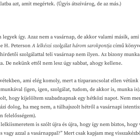
latba azt, amit megértek. (Úgyis átszivárog, de az más.)
n legyek így. Azaz nem a vasárnap, de akkor valami másik, ami
ne H. Peterson
A lelkészi szolgálat három sarokpontja
című könyvét
gehirdetői szolgálattal teli vasárnap nem ilyen. Az bizony munk
jta. De nekünk ettől nem lesz úgy sabbat, ahogy kellene.
-vétekben, ami elég komoly, mert a tízparancsolat ellen vétünk
 munkával (igen, igen, szolgálat, tudom, de akkor is, munka is)
lt, hogy kijelöltem szabadnapnak egy hétközi napot. Nem men
i dolog, ha meg nem, a túlhajszolt hétről a vasárnapi istentisz
an felelősségem).
 lelkiismeretem is szólt újra és újra, hogy így nem biztos, hog
is vagy azzal a vasárnappal?” Mert csak kapjam meg visszakézbő