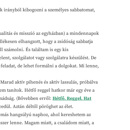
ok irányból kibogozni a személyes sabbatomat,
tualitás és misszió az egyházban) a mindennapok
lékesen elhangzott, hogy a zsidóság sabbatja
ll számolni. És találtam is egy kis
elent, szolgálatot vagy szolgálatra készülést. De
feladat, de lehet formálni a dolgokat. Mi lenne,
Marad aktív pihenés és aktív lassulás, próbálva
nem tanítok. Hétfő reggel hatkor már egy éve a
mádság. (Bővebben erről:
Hétfő. Reggel. Hat
yedül. Aztán déltől pöröghet az élet.
, más hangsúlyú naphoz, ahol kereshetem az
dszer lenne. Magam miatt, a családom miatt, a