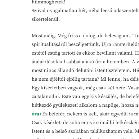
hümmöghetek!
Szóval nyugalmatlan hét, néha leeső odaszentel
sikertelenül.
Mostanáig. Még friss a dolog, de belevágtam. Tö
spiritualitásáról beszélgettünk. Újra rámterhel
estétől estéig tartott és ekkor bevillant valami. 
átalakításokkal sabbat alakú űrt a hetemben. A vas
most nincs állandó délutáni istentiszteletem. Hé
ha nem éjféltől éjfélig tartana? Mi lenne, ha délt
Egy kísérletben vagyok, még csak két hete. Vasár
zajtalanodni. Este van egy kis készülés, de bele
hétkezdő gyülekezeti alkalom a napiige, hozzá
óra
)
Ez belefér, nekem is kell, akár egyedül is mű
Csak kísérlet, de soha ennyire önálló lelkészk
Istent és a belső szobában találkozhatom vele. 