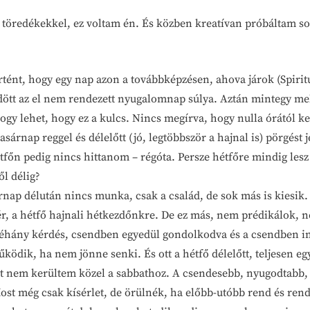
t töredékekkel, ez voltam én. És közben kreatívan próbáltam s
rtént, hogy egy nap azon a továbbképzésen, ahova járok (Spiri
ődött az el nem rendezett nyugalomnap súlya. Aztán mintegy mel
Hogy lehet, hogy ez a kulcs. Nincs megírva, hogy nulla órától ke
árnap reggel és délelőtt (jó, legtöbbször a hajnal is) pörgést j
tfőn pedig nincs hittanom – régóta. Persze hétfőre mindig lesz 
ől délig?
nap délután nincs munka, csak a család, de sok más is kiesik. 
fér, a hétfő hajnali hétkezdőnkre. De ez más, nem prédikálok, 
 néhány kérdés, csendben egyedül gondolkodva és a csendben i
ködik, ha nem jönne senki. És ott a hétfő délelőtt, teljesen eg
ént nem kerültem közel a sabbathoz. A csendesebb, nyugodtabb
Most még csak kísérlet, de örülnék, ha előbb-utóbb rend és ren