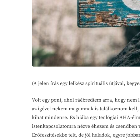
(A jelen írás egy lelkész spirituális útjával, keg
Volt egy pont, ahol ráébredtem arra, hogy nem le
az igével nekem magamnak is találkoznom kell,
kihat mindenre. És hiába egy teológiai AHA-élmé
istenkapcsolatomra nézve éhezem és csendben 
Erőfeszítésekbe telt, de jól haladok, egyre jobb