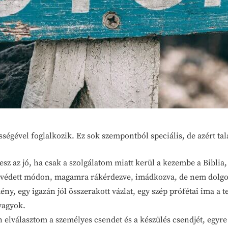
yességével foglalkozik. Ez sok szempontból speciális, de azért ta
sz az jó, ha csak a szolgálatom miatt kerül a kezembe a Biblia
 védett módon, magamra rákérdezve, imádkozva, de nem dolgoz
ny, egy igazán jól összerakott vázlat, egy szép prófétai ima
vagyok.
an elválasztom a személyes csendet és a készülés csendjét, egyre