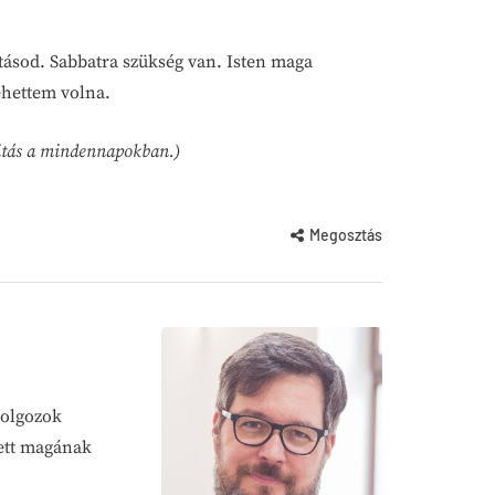
tásod. Sabbatra szükség van. Isten maga
ehettem volna.
alitás a mindennapokban.)
Megosztás
dolgozok
zett magának