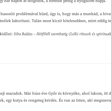
gy hat napon át dolgozok, a hetedik pedig a nyugalom napja.
a hasonló problémával küzd, úgy is, hogy más a munkád, a hiva
tnélek bátorítani. Talán most kicsit hitelesebben, mint eddig t
kiállni:
Siba Balázs – Hétfőtől szombatig (Lelki rítusok és spiritu
seji maradok. Már húsz éve Győr és környéke, ahol lakom, itt 
ek, egy kutya és rengeteg kérdés. És van az Isten, aki megszer