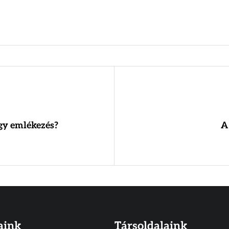
gy emlékezés?
A
aink
Társoldalaink