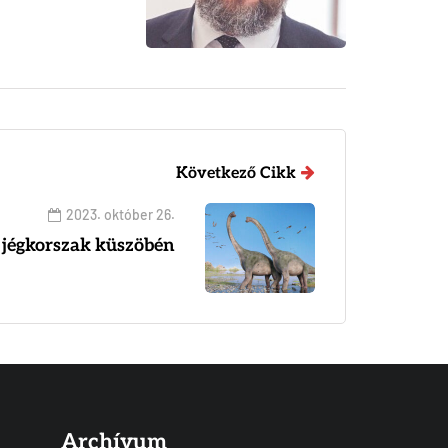
Következő Cikk
2023. október 26.
 jégkorszak küszöbén
Archívum