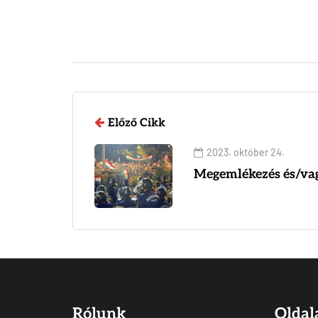
Előző Cikk
2023. október 24.
Megemlékezés és/va
Rólunk
Oldal