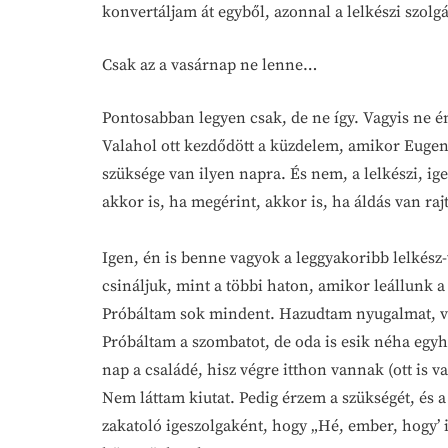
konvertáljam át egyből, azonnal a lelkészi szolgá
Csak az a vasárnap ne lenne…
Pontosabban legyen csak, de ne így. Vagyis ne é
Valahol ott kezdődött a küzdelem, amikor Euge
szüksége van ilyen napra. És nem, a lelkészi, i
akkor is, ha megérint, akkor is, ha áldás van ra
Igen, én is benne vagyok a leggyakoribb lelkész
csináljuk, mint a többi haton, amikor leállunk a
Próbáltam sok mindent. Hazudtam nyugalmat, vo
Próbáltam a szombatot, de oda is esik néha egyház
nap a családé, hisz végre itthon vannak (ott is v
Nem láttam kiutat. Pedig érzem a szükségét, és a
zakatoló igeszolgaként, hogy „Hé, ember, hogy’ 