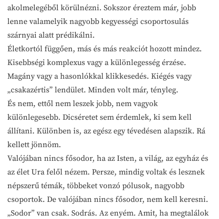
akolmelegéből körülnézni. Sokszor éreztem már, jobb
lenne valamelyik nagyobb kegyességi csoportosulás
szárnyai alatt prédikálni.
Életkortól függően, más és más reakciót hozott mindez.
Kisebbségi komplexus vagy a különlegesség érzése.
Magány vagy a hasonlókkal klikkesedés. Kiégés vagy
„csakazértis” lendület. Minden volt már, tényleg.
És nem, ettől nem leszek jobb, nem vagyok
különlegesebb. Dicséretet sem érdemlek, ki sem kell
állítani. Különben is, az egész egy tévedésen alapszik. Rá
kellett jönnöm.
Valójában nincs fősodor, ha az Isten, a világ, az egyház és
az élet Ura felől nézem. Persze, mindig voltak és lesznek
népszerű témák, többeket vonzó pólusok, nagyobb
csoportok. De valójában nincs fősodor, nem kell keresni.
„Sodor” van csak. Sodrás. Az enyém. Amit, ha megtalálok