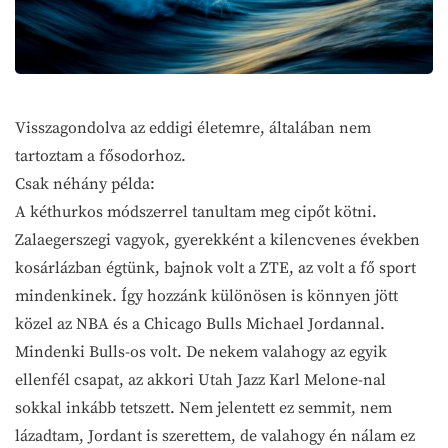
Visszagondolva az eddigi életemre, általában nem
tartoztam a fősodorhoz.
Csak néhány példa:
A kéthurkos módszerrel tanultam meg cipőt kötni.
Zalaegerszegi vagyok, gyerekként a kilencvenes években
kosárlázban égtünk, bajnok volt a ZTE, az volt a fő sport
mindenkinek. Így hozzánk különösen is könnyen jött
közel az NBA és a Chicago Bulls Michael Jordannal.
Mindenki Bulls-os volt. De nekem valahogy az egyik
ellenfél csapat, az akkori Utah Jazz Karl Melone-nal
sokkal inkább tetszett. Nem jelentett ez semmit, nem
lázadtam, Jordant is szerettem, de valahogy én nálam ez