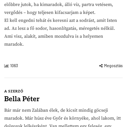
előbbre jutok, ha kimaradok, álló víz, partra vetésem,
vergődés – hogy teljesen kifacsarjam a képet.
El kell engedni tehát és keresni azt a sodrást, amit Isten
ad. Az lesz a fő sodor, hasonlítgatás, méregetés nélkül.
Ami visz, alakít, amiben mozdulva is a helyemen
maradok.
1063
Megosztás
A SZERZŐ
Bella Péter
Bár már nem Zalában élek, de kicsit mindig göcseji
maradok. Már húsz éve Győr és környéke, ahol lakom, itt
dolgozok lelkészként. Van mellettem egy feleség, egy