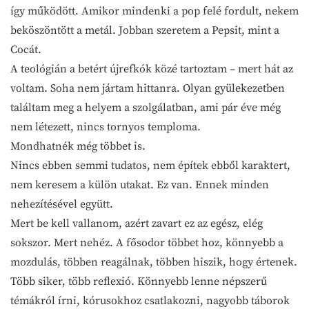
így működött. Amikor mindenki a pop felé fordult, nekem
beköszöntött a metál. Jobban szeretem a Pepsit, mint a
Cocát.
A teológián a betért újrefkók közé tartoztam – mert hát az
voltam. Soha nem jártam hittanra. Olyan gyülekezetben
találtam meg a helyem a szolgálatban, ami pár éve még
nem létezett, nincs tornyos temploma.
Mondhatnék még többet is.
Nincs ebben semmi tudatos, nem építek ebből karaktert,
nem keresem a külön utakat. Ez van. Ennek minden
nehezítésével együtt.
Mert be kell vallanom, azért zavart ez az egész, elég
sokszor. Mert nehéz. A fősodor többet hoz, könnyebb a
mozdulás, többen reagálnak, többen hiszik, hogy értenek.
Több siker, több reflexió. Könnyebb lenne népszerű
témákról írni, kórusokhoz csatlakozni, nagyobb táborok