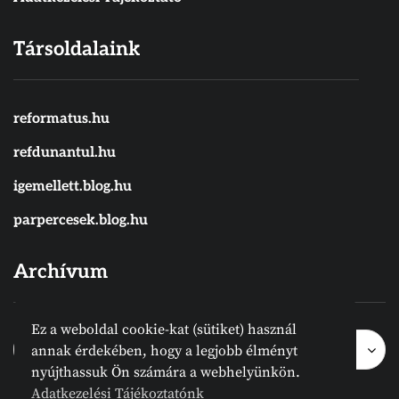
Társoldalaink
reformatus.hu
refdunantul.hu
igemellett.blog.hu
parpercesek.blog.hu
Archívum
Ez a weboldal cookie-kat (sütiket) használ
Archívum
Archívum
Hónap kijelölése
annak érdekében, hogy a legjobb élményt
nyújthassuk Ön számára a webhelyünkön.
Adatkezelési Tájékoztatónk