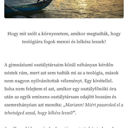
Hogy mit szólt a környezetem, amikor megtudták, hogy
teológiára fogok menni és lelkész leszek?
A gimnáziumi osztálytársaim közül néhányan kérdőn
néztek rám, mert azt sem tudták mi az a teológia, mások
nem nagyon nyilvánítottak véleményt. Egy kivétellel.
Soha nem felejtem el azt, amikor egy osztályfőnöki óra
után az egyik eminens osztálytársam odajött hozzám és
szemrehányóan azt mondta: „
Mariann! Miért pazarolod el a
tehetséged azzal, hogy lelkész leszel?
”.