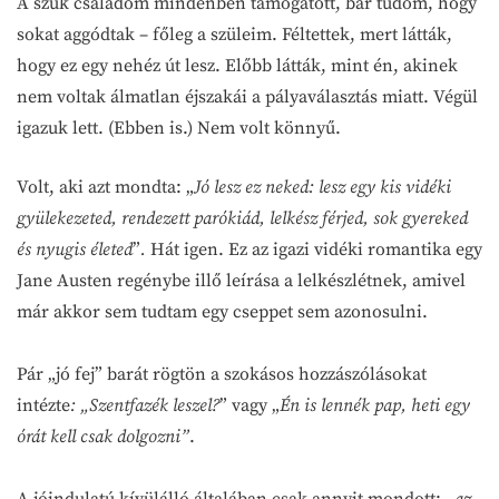
A szűk családom mindenben támogatott, bár tudom, hogy
sokat aggódtak – főleg a szüleim. Féltettek, mert látták,
hogy ez egy nehéz út lesz. Előbb látták, mint én, akinek
nem voltak álmatlan éjszakái a pályaválasztás miatt. Végül
igazuk lett. (Ebben is.) Nem volt könnyű.
Volt, aki azt mondta: „
Jó lesz ez neked: lesz egy kis vidéki
gyülekezeted, rendezett parókiád, lelkész férjed, sok gyereked
és nyugis életed
”
.
Hát igen. Ez az igazi vidéki romantika egy
Jane Austen regénybe illő leírása a lelkészlétnek, amivel
már akkor sem tudtam egy cseppet sem azonosulni.
Pár „jó fej” barát rögtön a szokásos hozzászólásokat
intézte
:
„Szentfazék leszel?
” vagy „
Én is lennék pap, heti egy
órát kell csak dolgozni”
.