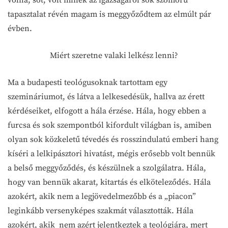
volna, sőt, volt minek az igazságáról sok szomorú
tapasztalat révén magam is meggyőződtem az elmúlt pár
évben.
Miért szeretne valaki lelkész lenni?
Ma a budapesti teológusoknak tartottam egy
szemináriumot, és látva a lelkesedésük, hallva az érett
kérdéseiket, elfogott a hála érzése. Hála, hogy ebben a
furcsa és sok szempontból kifordult világban is, amiben
olyan sok közkeletű tévedés és rosszindulatú emberi hang
kíséri a lelkipásztori hivatást, mégis erősebb volt bennük
a belső meggyőződés, és készülnek a szolgálatra. Hála,
hogy van bennük akarat, kitartás és elköteleződés. Hála
azokért, akik nem a legjövedelmezőbb és a „piacon”
leginkább versenyképes szakmát választották. Hála
azokért, akik nem azért jelentkeztek a teológiára, mert