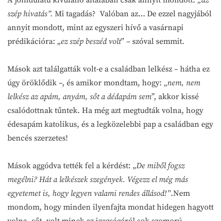
A jóindulatú kívülálló általában csak annyit mondott:
„az
szép hivatás”.
Mi tagadás? Valóban az… De ezzel nagyjából
annyit mondott, mint az egyszeri hívő a vasárnapi
prédikációra: „
ez szép beszéd volt
” – szóval semmit.
Mások azt találgatták volt-e a családban lelkész – hátha ez
úgy öröklődik –, és amikor mondtam, hogy:
„nem, nem
lelkész az apám, anyám, sőt a dédapám sem
”, akkor kissé
csalódottnak tűntek. Ha még azt megtudták volna, hogy
édesapám katolikus, és a legközelebbi pap a családban egy
bencés szerzetes!
Mások aggódva tették fel a kérdést: „
De miből fogsz
megélni? Hát a lelkészek szegények. Végezz el még más
egyetemet is, hogy legyen valami rendes állásod!”
.Nem
mondom, hogy minden ilyenfajta mondat hidegen hagyott