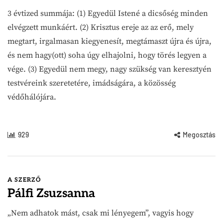
3 évtized summája: (1) Egyedül Istené a dicsőség minden
elvégzett munkáért. (2) Krisztus ereje az az erő, mely
megtart, irgalmasan kiegyenesít, megtámaszt újra és újra,
és nem hagy(ott) soha úgy elhajolni, hogy törés legyen a
vége. (3) Egyedül nem megy, nagy szükség van keresztyén
testvéreink szeretetére, imádságára, a közösség
védőhálójára.
929
Megosztás
A SZERZŐ
Pálfi Zsuzsanna
„Nem adhatok mást, csak mi lényegem”, vagyis hogy