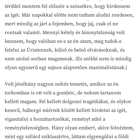
térddel mentem fel először a szószékre, hogy hirdessem
az igét. Már napokkal előtte nem tudtam aludni rendesen,
mert mindig az járt a fejemben, hogy jaj, csak el ne
rontsak valamit. Mennyi kétely és bizonytalanság volt
bennem, hogy valóban ez-e az én utam, meg tudok-e
felelni az Úristennek, külső és belső elvárásoknak, és
nem utolsó sorban magamnak. (Ez utóbbi nem is mindig
olyan egyszerű egy sajnos alapvetően maximalistának.)
Volt jónéhány nagyon nehéz temetés, amikor az én
torkomban is ott volt a gombóc, de nekem tartanom
kellett magam. Fel kellett dolgozni tragédiákat, és olykor
keserű, háborgó miértek között kellett hirdetni az igét,
vigasztalni a hozzátartozókat, reményt adni a
reménytelenségben. Hány olyan embert, akire felnéztem,
mint egy szilárd sziklaszirtre, láttam elgyengülni a földi