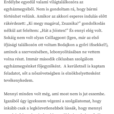
Erdélybe egyedül valami világtalálkozóra az
egyházmegyéből. Nem is gondoltam rá, hogy bármi
történhet velünk. Amikor az akkori esperes indulás előtt
rákérdezett: „Ki megy magával, Zsuzsika?” gondolkodás
nélkül azt feleltem: „Hát a Jóisten!” És ennyi elég volt.
Sokáig nem volt olyan Csillagpont (Igen, már az első
ifjúsági találkozón ott voltam Bodajkon a győri ifisekkel!),
aminek a szervezésében, lebonyolításában ne vettem
volna részt. Immár második ciklusban szolgálom
egyházmegyénket főjegyzőként. A kerületnél is kaptam
feladatot, sőt a nőszövetségben is elnökhelyettesként
tevékenykedem.
Mennyi minden volt még, ami most nem is jut eszembe.
Igazából úgy igyekszem végezni a szolgálatomat, hogy
inkább csak a legközvetlenebbek lássák, hogy mennyi