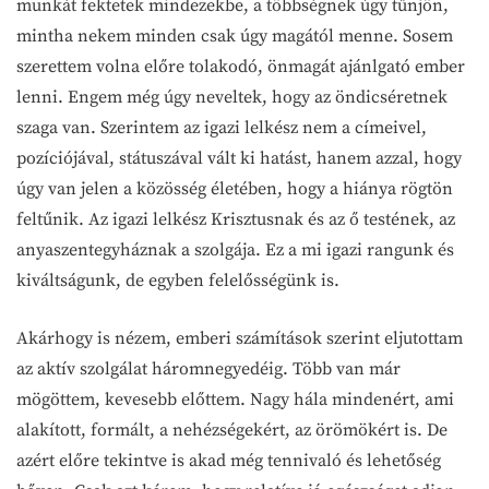
munkát fektetek mindezekbe, a többségnek úgy tűnjön,
mintha nekem minden csak úgy magától menne. Sosem
szerettem volna előre tolakodó, önmagát ajánlgató ember
lenni. Engem még úgy neveltek, hogy az öndicséretnek
szaga van. Szerintem az igazi lelkész nem a címeivel,
pozíciójával, státuszával vált ki hatást, hanem azzal, hogy
úgy van jelen a közösség életében, hogy a hiánya rögtön
feltűnik. Az igazi lelkész Krisztusnak és az ő testének, az
anyaszentegyháznak a szolgája. Ez a mi igazi rangunk és
kiváltságunk, de egyben felelősségünk is.
Akárhogy is nézem, emberi számítások szerint eljutottam
az aktív szolgálat háromnegyedéig. Több van már
mögöttem, kevesebb előttem. Nagy hála mindenért, ami
alakított, formált, a nehézségekért, az örömökért is. De
azért előre tekintve is akad még tennivaló és lehetőség