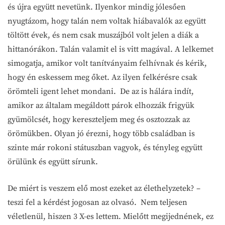
és újra együtt nevetünk. Ilyenkor mindig jólesően
nyugtázom, hogy talán nem voltak hiábavalók az együtt
töltött évek, és nem csak muszájból volt jelen a diák a
hittanórákon. Talán valamit el is vitt magával. A lelkemet
simogatja, amikor volt tanítványaim felhívnak és kérik,
hogy én eskessem meg őket. Az ilyen felkérésre csak
örömteli igent lehet mondani. De az is hálára indít,
amikor az általam megáldott párok elhozzák frigyük
gyümölcsét, hogy kereszteljem meg és osztozzak az
örömükben. Olyan jó érezni, hogy több családban is
szinte már rokoni státuszban vagyok, és tényleg együtt
örülünk és együtt sírunk.
De miért is veszem elő most ezeket az élethelyzetek? –
teszi fel a kérdést jogosan az olvasó. Nem teljesen
véletlenül, hiszen 3 X-es lettem. Mielőtt megijednének, ez