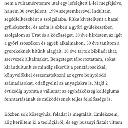
nem a ruhaméretemre utal egy lefelejtett L-lel megfejelve,
hanem 30 évet jelent. 1994 szeptemberével indultam
segédlelkészként a szolgálatba. Ritka kivételként a hazai
gyülekezetbe, és azóta is ebben a győri gyülekezetben
szolgálom az Urat és a közösséget. 30 éve hirdetem az igét
a győri szószéken és egyéb alkalmakon, 30 éve tanítom a
gyerekeknek hitünk alapjait. 30 éve tartok bibliaórákat,
szervezek alkalmakat. Rengeteget táboroztattam, sokat
kirándultunk és mindig sikerült a pénztárosokkal,
könyvelőkkel összematekozni az egyre bonyolódó
számadásokat, odafigyelni az anyagiakra is. Majd 2
évtizedig nyomta a vállamat az egyházközség kollégiuma
fenntartásának és működésének teljes felelőssége is.
Közben sok közegyházi feladat is megtalált. Emlékszem,
alig kerültem ki a teológiáról, és egy busznyi fiatalt vittem