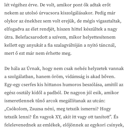
lét végéhez érve. De volt, amikor pont ők adtak erőt
nekem az utolsó úrvacsora kiszolgálásakor. Pedig már
olykor az énekhez sem volt erejük, de mégis vigasztaltak,
elfogadva az élet rendjét, hiszen hittel készültek a nagy
útra. Belefacsarodott a szívem, mikor helyettesítenem
kellett egy anyukát a fia szalagváltóján a nyitó táncnál,
mert ő ezt már nem érhette meg.
De hála az Úrnak, hogy nem csak nehéz helyzetek vannak
a szolgálatban, hanem öröm, vidámság is akad bőven.
Egy-egy cserfes kis hittanos humoros beszólása, amitől az
egész osztály kidől a padból. De nagyon jól esik, amikor
ismeretlennek tűnő arcok megállítanak az utcán:
„Csókolom, Zsuzsa néni, meg tetszik ismerni? Hogy
tetszik lenni? Én vagyok XY, akit itt vagy ott tanított”. És
felelevenednek az emlékek, előjönnek az egykori csínyek,