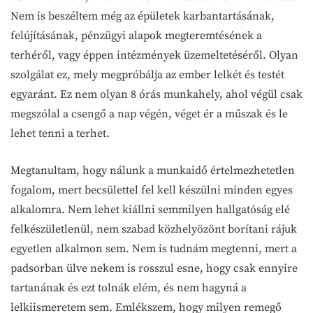
Nem is beszéltem még az épületek karbantartásának,
felújításának, pénzügyi alapok megteremtésének a
terhéről, vagy éppen intézmények üzemeltetéséről. Olyan
szolgálat ez, mely megpróbálja az ember lelkét és testét
egyaránt. Ez nem olyan 8 órás munkahely, ahol végül csak
megszólal a csengő a nap végén, véget ér a műszak és le
lehet tenni a terhet.
Megtanultam, hogy nálunk a munkaidő értelmezhetetlen
fogalom, mert becsülettel fel kell készülni minden egyes
alkalomra. Nem lehet kiállni semmilyen hallgatóság elé
felkészületlenül, nem szabad közhelyözönt borítani rájuk
egyetlen alkalmon sem. Nem is tudnám megtenni, mert a
padsorban ülve nekem is rosszul esne, hogy csak ennyire
tartanának és ezt tolnák elém, és nem hagyná a
lelkiismeretem sem. Emlékszem, hogy milyen remegő