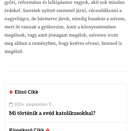
győri, református és lelkipásztor vagyok, akit sok minden
érdekel. Szeretek nyitott szemmel járni, rácsodálkozni a
nagyvilágra, de bármerre járok, mindig hazahúz a szívem,
mert itt vannak a gyökereim. Amit a környezetemben
megélnek, vagy amit jómagam megélek, szívesen írom
meg abban a reményben, hogy kedves olvasó, benned is
megéled.
Előző Cikk
2024. szeptember 11.
Mi történik a svéd katolikusokkal?
Következő Cikk