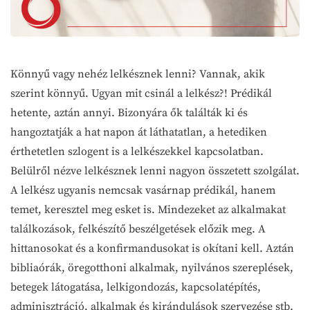
Könnyű vagy nehéz lelkésznek lenni? Vannak, akik
szerint könnyű. Ugyan mit csinál a lelkész?! Prédikál
hetente, aztán annyi. Bizonyára ők találták ki és
hangoztatják a hat napon át láthatatlan, a hetediken
érthetetlen szlogent is a lelkészekkel kapcsolatban.
Belülről nézve lelkésznek lenni nagyon összetett szolgálat.
A lelkész ugyanis nemcsak vasárnap prédikál, hanem
temet, keresztel meg esket is. Mindezeket az alkalmakat
találkozások, felkészítő beszélgetések előzik meg. A
hittanosokat és a konfirmandusokat is okítani kell. Aztán
bibliaórák, öregotthoni alkalmak, nyilvános szereplések,
betegek látogatása, lelkigondozás, kapcsolatépítés,
adminisztráció, alkalmak és kirándulások szervezése stb.