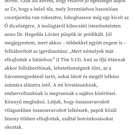
bőven. Csak azt kérem, hogy relatíve jó egészséget adjon
az Úr, hogy a belső tűz, mely Jeremiáshoz hasonlóan
csontjaimba van rekesztve, loboghasson még egy kicsit az
Ő dicsőségére. A teológiáról kibocsátó istentiszteleten
anno Dr. Hegedűs Lóránt püspök úr prédikált. Jól
megjegyeztem, mert akkor – többekkel együtt engem is –
felháborított az igeválasztása: „Mert némelyek már
elhajlottak a Sátánhoz.” (I Tim 5:15). Ami az ifjú titánnak
akkor felháborítónak, lehetetlenségnek tűnt, az a
háromnegyedénél tartó, sokat látott és megélt lelkész
számára alázatra intő. A mi hivatásunknak,
embervoltunknak is megvannak a sajátos kísértései.
Könnyű megbukni. Látjuk, hogy összezavarodott
világunkban összezavarodott lelkészek, papok közül
bizony többen elhajlottak, ezáltal botránkozásokat
okoztak.