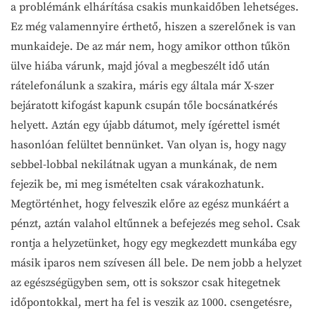
a problémánk elhárítása csakis munkaidőben lehetséges.
Ez még valamennyire érthető, hiszen a szerelőnek is van
munkaideje. De az már nem, hogy amikor otthon tűkön
ülve hiába várunk, majd jóval a megbeszélt idő után
rátelefonálunk a szakira, máris egy általa már X-szer
bejáratott kifogást kapunk csupán tőle bocsánatkérés
helyett. Aztán egy újabb dátumot, mely ígérettel ismét
hasonlóan felültet bennünket. Van olyan is, hogy nagy
sebbel-lobbal nekilátnak ugyan a munkának, de nem
fejezik be, mi meg ismételten csak várakozhatunk.
Megtörténhet, hogy felveszik előre az egész munkáért a
pénzt, aztán valahol eltűnnek a befejezés meg sehol. Csak
rontja a helyzetünket, hogy egy megkezdett munkába egy
másik iparos nem szívesen áll bele. De nem jobb a helyzet
az egészségügyben sem, ott is sokszor csak hitegetnek
időpontokkal, mert ha fel is veszik az 1000. csengetésre,