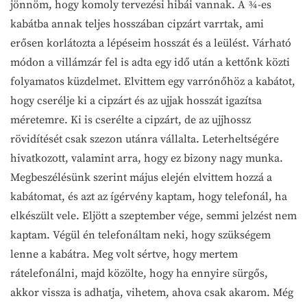
jönnöm, hogy komoly tervezési hibái vannak. A ¾-es
kabátba annak teljes hosszában cipzárt varrtak, ami
erősen korlátozta a lépéseim hosszát és a leülést. Várható
módon a villámzár fel is adta egy idő után a kettőnk közti
folyamatos küzdelmet. Elvittem egy varrónőhöz a kabátot,
hogy cserélje ki a cipzárt és az ujjak hosszát igazítsa
méretemre. Ki is cserélte a cipzárt, de az ujjhossz
rövidítését csak szezon utánra vállalta. Leterheltségére
hivatkozott, valamint arra, hogy ez bizony nagy munka.
Megbeszélésünk szerint május elején elvittem hozzá a
kabátomat, és azt az ígérvény kaptam, hogy telefonál, ha
elkészült vele. Eljött a szeptember vége, semmi jelzést nem
kaptam. Végül én telefonáltam neki, hogy szükségem
lenne a kabátra. Meg volt sértve, hogy mertem
rátelefonálni, majd közölte, hogy ha ennyire sürgős,
akkor vissza is adhatja, vihetem, ahova csak akarom. Még