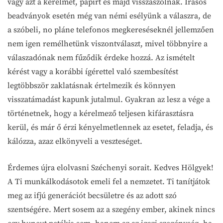
vagy azt a kérelmet, papírt és majd visszaszólnak. Írásos
beadványok esetén még van némi esélyünk a válaszra, de
a szóbeli, no pláne telefonos megkereséseknél jellemzően
nem igen remélhetünk viszontválaszt, mivel többnyire a
válaszadónak nem fűződik érdeke hozzá. Az ismételt
kérést vagy a korábbi ígérettel való szembesítést
legtöbbször zaklatásnak értelmezik és könnyen
visszatámadást kapunk jutalmul. Gyakran az lesz a vége a
történetnek, hogy a kérelmező teljesen kifárasztásra
kerül, és már ő érzi kényelmetlennek az esetet, feladja, és
kálózza, azaz elkönyveli a veszteséget.
Érdemes újra elolvasni Széchenyi sorait. Kedves Hölgyek!
A Ti munkálkodásotok emeli fel a nemzetet. Ti tanítjátok
meg az ifjú generációt becsületre és az adott szó
szentségére. Mert sosem az a szegény ember, akinek nincs