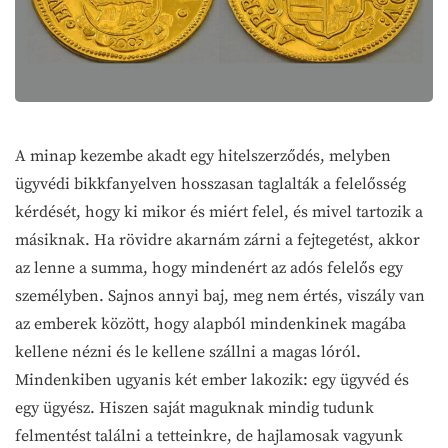
A minap kezembe akadt egy hitelszerződés, melyben
ügyvédi bikkfanyelven hosszasan taglalták a felelősség
kérdését, hogy ki mikor és miért felel, és mivel tartozik a
másiknak. Ha rövidre akarnám zárni a fejtegetést, akkor
az lenne a summa, hogy mindenért az adós felelős egy
személyben. Sajnos annyi baj, meg nem értés, viszály van
az emberek között, hogy alapból mindenkinek magába
kellene nézni és le kellene szállni a magas lóról.
Mindenkiben ugyanis két ember lakozik: egy ügyvéd és
egy ügyész. Hiszen saját maguknak mindig tudunk
felmentést találni a tetteinkre, de hajlamosak vagyunk