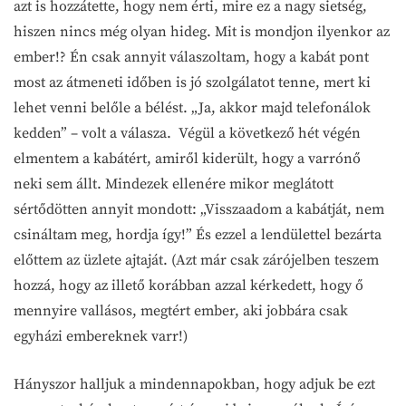
azt is hozzátette, hogy nem érti, mire ez a nagy sietség,
hiszen nincs még olyan hideg. Mit is mondjon ilyenkor az
ember!? Én csak annyit válaszoltam, hogy a kabát pont
most az átmeneti időben is jó szolgálatot tenne, mert ki
lehet venni belőle a bélést. „Ja, akkor majd telefonálok
kedden” – volt a válasza. Végül a következő hét végén
elmentem a kabátért, amiről kiderült, hogy a varrónő
neki sem állt. Mindezek ellenére mikor meglátott
sértődötten annyit mondott: „Visszaadom a kabátját, nem
csináltam meg, hordja így!” És ezzel a lendülettel bezárta
előttem az üzlete ajtaját. (Azt már csak zárójelben teszem
hozzá, hogy az illető korábban azzal kérkedett, hogy ő
mennyire vallásos, megtért ember, aki jobbára csak
egyházi embereknek varr!)
Hányszor halljuk a mindennapokban, hogy adjuk be ezt