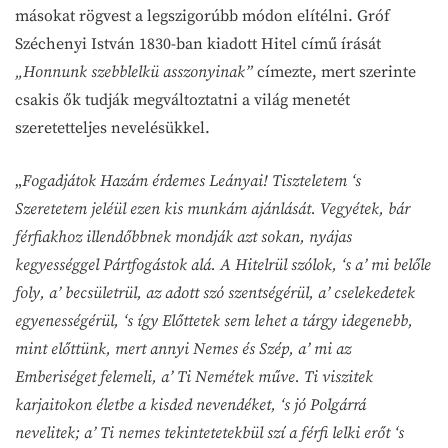
másokat rögvest a legszigorúbb módon elítélni. Gróf
Széchenyi István 1830-ban kiadott Hitel című írását
„Honnunk szebblelkü asszonyinak”
címezte, mert szerinte
csakis ők tudják megváltoztatni a világ menetét
szeretetteljes nevelésükkel.
„
Fogadjátok Hazám érdemes Leányai! Tiszteletem ‘s
Szeretetem jeléül ezen kis munkám ajánlását. Vegyétek, bár
férfiakhoz illendőbbnek mondják azt sokan, nyájas
kegyességgel Pártfogástok alá. A Hitelrül szólok, ‘s a’ mi belőle
foly, a’ becsületrül, az adott szó szentségérül, a’ cselekedetek
egyenességérül, ‘s így Előttetek sem lehet a tárgy idegenebb,
mint előttünk, mert annyi Nemes és Szép, a’ mi az
Emberiséget felemeli, a’ Ti Nemétek műve. Ti viszitek
karjaitokon életbe a kisded nevendéket, ‘s jó Polgárrá
nevelitek; a’ Ti nemes tekintetetekbül szí a férfi lelki erőt ‘s