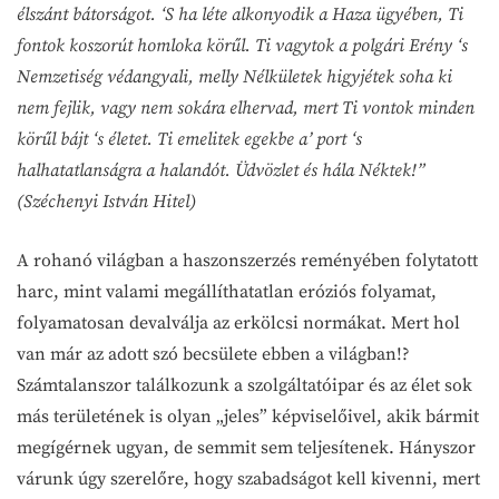
élszánt bátorságot. ‘S ha léte alkonyodik a Haza ügyében, Ti
fontok koszorút homloka körűl. Ti vagytok a polgári Erény ‘s
Nemzetiség védangyali, melly Nélkületek higyjétek soha ki
nem fejlik, vagy nem sokára elhervad, mert Ti vontok minden
körűl bájt ‘s életet. Ti emelitek egekbe a’ port ‘s
halhatatlanságra a halandót. Üdvözlet és hála Néktek!”
(Széchenyi István Hitel)
A rohanó világban a haszonszerzés reményében folytatott
harc, mint valami megállíthatatlan eróziós folyamat,
folyamatosan devalválja az erkölcsi normákat. Mert hol
van már az adott szó becsülete ebben a világban!?
Számtalanszor találkozunk a szolgáltatóipar és az élet sok
más területének is olyan „jeles” képviselőivel, akik bármit
megígérnek ugyan, de semmit sem teljesítenek. Hányszor
várunk úgy szerelőre, hogy szabadságot kell kivenni, mert