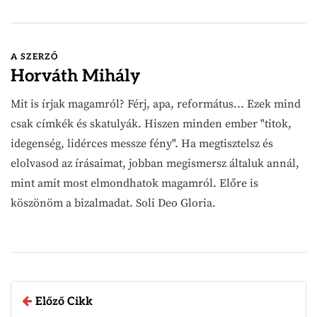
A SZERZŐ
Horváth Mihály
Mit is írjak magamról? Férj, apa, református... Ezek mind
csak címkék és skatulyák. Hiszen minden ember "titok,
idegenség, lidérces messze fény". Ha megtisztelsz és
elolvasod az írásaimat, jobban megismersz általuk annál,
mint amit most elmondhatok magamról. Előre is
köszönöm a bizalmadat. Soli Deo Gloria.
Előző Cikk