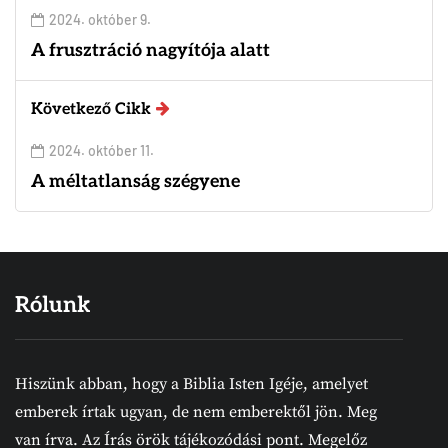
2024. október 9.
A frusztráció nagyítója alatt
Következő Cikk
2024. október 11.
A méltatlanság szégyene
Rólunk
Hiszünk abban, hogy a Biblia Isten Igéje, amelyet
emberek írtak ugyan, de nem emberektől jön. Meg
van írva. Az Írás örök tájékozódási pont. Megelőz