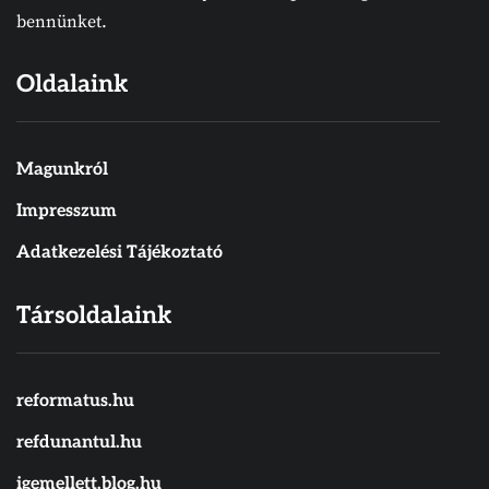
bennünket.
Oldalaink
Magunkról
Impresszum
Adatkezelési Tájékoztató
Társoldalaink
reformatus.hu
refdunantul.hu
igemellett.blog.hu