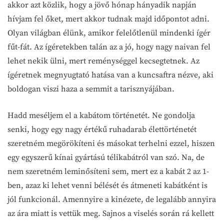
akkor azt közlik, hogy a jövő hónap hányadik napján
hívjam fel őket, mert akkor tudnak majd időpontot adni.
Olyan világban élünk, amikor felelőtlenül mindenki ígér
fűt-fát. Az ígéretekben talán az a jó, hogy nagy naivan fel
lehet nekik ülni, mert reménységgel kecsegtetnek. Az
ígéretnek megnyugtató hatása van a kuncsaftra nézve, aki
boldogan viszi haza a semmit a tarisznyájában.
Hadd meséljem el a kabátom történetét. Ne gondolja
senki, hogy egy nagy értékű ruhadarab élettörténetét
szeretném megörökíteni és másokat terhelni ezzel, hiszen
egy egyszerű kínai gyártású télikabátról van szó. Na, de
nem szeretném leminősíteni sem, mert ez a kabát 2 az 1-
ben, azaz ki lehet venni bélését és átmeneti kabátként is
jól funkcionál. Amennyire a kinézete, de legalább annyira
az ára miatt is vettük meg. Sajnos a viselés során rá kellett