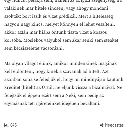
egy huncut petákja sem, hanem az az igazi szegénység, ha
valakinek már hitele sincsen, vagy ahogy mondani
szokták: bort iszik és vizet prédikál. Mert a hitelesség
nagyon nagy kincs, melyet könnyen el lehet veszíteni,
akkor aztán már hiába öntünk tiszta vizet a koszos
korsóba. Moslékos vályúból sem akar senki sem steaket
sem bécsiszeletet vacsorázni.
Ma olyan világot élünk, amikor mindenkinek magának
kell eldönteni, hogy kinek a szavának ad hitelt. Azt
azonban soha se feledjük el, hogy mi mindnyájan kaptunk
kreditet (hitelt) az Úrtól, ne éljünk vissza a bizalmával. Ne
felejtsük el éppen ezért sem a Neki, sem pedig az
egymásnak tett ígéreteinket idejében beváltani.
845
Megosztás