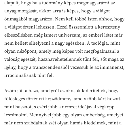
alapult, hogy ha a tudomány képes megmagyarázni az
anyag mozgását, akkor arra is képes, hogy a világot
önmagából magyarázza. Nem kell többé Isten ahhoz, hogy
a világot érteni lehessen. Ezzel összeomlott a keresztény
elbeszélésben még ismert univerzum, az emberi létet már
nem kellett elhelyezni a nagy egészben. A teológia, mint
olyan nézőpont, amely még képes volt megfogalmazni a
valóság egészét, hasznavehetetlennek tűnt fel, sőt maga az
igény, hogy a transzcendensből vezessük le az immanenst,
irracionálisnak tűnt fel.
Aztán jött a haza, amelyről az okosok kiderítették, hogy
fölösleges történeti képződmény, amely több kárt hozott,
mint hasznot, s ezért jobb a nemzet ideájával végképp
leszámolni. Mennyivel jobb egy olyan emberiség, amelyet
már nem szabdalnak szét olyan hamis hiedelmek, mint a