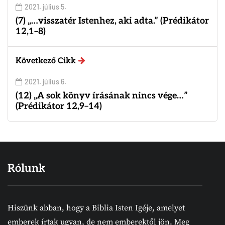
2021. július 5.
(7) „…visszatér Istenhez, aki adta.” (Prédikátor
12,1–8)
Következő Cikk
2021. július 6.
(12) „A sok könyv írásának nincs vége…”
(Prédikátor 12,9–14)
Rólunk
Hiszünk abban, hogy a Biblia Isten Igéje, amelyet
emberek írtak ugyan, de nem emberektől jön. Meg