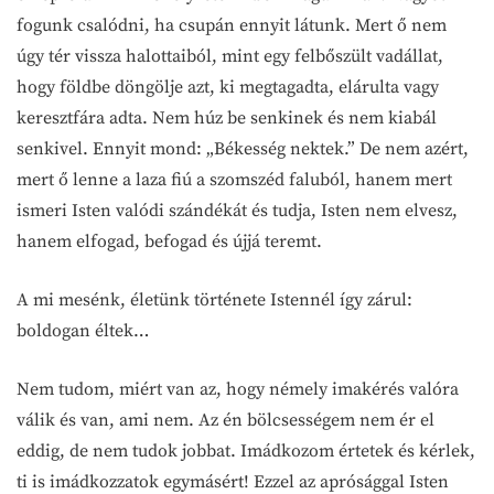
fogunk csalódni, ha csupán ennyit látunk. Mert ő nem
úgy tér vissza halottaiból, mint egy felbőszült vadállat,
hogy földbe döngölje azt, ki megtagadta, elárulta vagy
keresztfára adta. Nem húz be senkinek és nem kiabál
senkivel. Ennyit mond: „Békesség nektek.” De nem azért,
mert ő lenne a laza fiú a szomszéd faluból, hanem mert
ismeri Isten valódi szándékát és tudja, Isten nem elvesz,
hanem elfogad, befogad és újjá teremt.
A mi mesénk, életünk története Istennél így zárul:
boldogan éltek…
Nem tudom, miért van az, hogy némely imakérés valóra
válik és van, ami nem. Az én bölcsességem nem ér el
eddig, de nem tudok jobbat. Imádkozom értetek és kérlek,
ti is imádkozzatok egymásért! Ezzel az aprósággal Isten