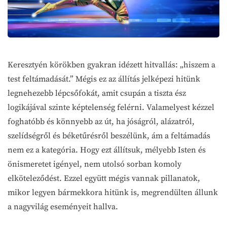
Keresztyén körökben gyakran idézett hitvallás: „hiszem a
test feltámadását.” Mégis ez az állítás jelképezi hitünk
legnehezebb lépcsőfokát, amit csupán a tiszta ész
logikájával szinte képtelenség felérni. Valamelyest kézzel
foghatóbb és könnyebb az út, ha jóságról, alázatról,
szelídségről és béketűrésről beszélünk, ám a feltámadás
nem ez a kategória. Hogy ezt állítsuk, mélyebb Isten és
önismeretet igényel, nem utolsó sorban komoly
elköteleződést. Ezzel együtt mégis vannak pillanatok,
mikor legyen bármekkora hitünk is, megrendülten állunk
a nagyvilág eseményeit hallva.