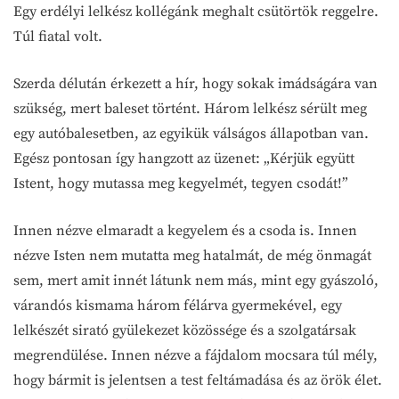
Egy erdélyi lelkész kollégánk meghalt csütörtök reggelre.
Túl fiatal volt.
Szerda délután érkezett a hír, hogy sokak imádságára van
szükség, mert baleset történt. Három lelkész sérült meg
egy autóbalesetben, az egyikük válságos állapotban van.
Egész pontosan így hangzott az üzenet: „Kérjük együtt
Istent, hogy mutassa meg kegyelmét, tegyen csodát!”
Innen nézve elmaradt a kegyelem és a csoda is. Innen
nézve Isten nem mutatta meg hatalmát, de még önmagát
sem, mert amit innét látunk nem más, mint egy gyászoló,
várandós kismama három félárva gyermekével, egy
lelkészét sirató gyülekezet közössége és a szolgatársak
megrendülése. Innen nézve a fájdalom mocsara túl mély,
hogy bármit is jelentsen a test feltámadása és az örök élet.