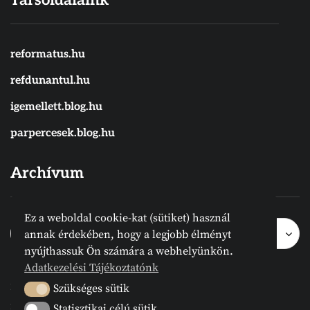
reformatus.hu
refdunantul.hu
igemellett.blog.hu
parpercesek.blog.hu
Archívum
Ez a weboldal cookie-kat (sütiket) használ
Archívum
Archívum
Hónap kijelölése
annak érdekében, hogy a legjobb élményt
nyújthassuk Ön számára a webhelyünkön.
Adatkezelési Tájékoztatónk
2024 © Megvanirva.hu - Minden jog
Szükséges sütik
Szükséges sütik
fenntartva.
Statisztikai célú sütik