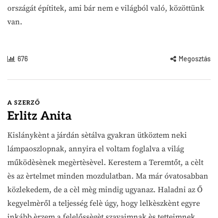
országát építitek, ami bár nem e világból való, közöttünk
van.
676
Megosztás
A SZERZŐ
Erlitz Anita
Kislánykènt a járdán sètálva gyakran ütköztem neki
lámpaoszlopnak, annyira el voltam foglalva a világ
működèsènek megèrtèsèvel. Kerestem a Teremtőt, a cèlt
ès az èrtelmet minden mozdulatban. Ma már óvatosabban
közlekedem, de a cèl mèg mindig ugyanaz. Haladni az Ő
kegyelmèről a teljesség felè úgy, hogy lelkèszkènt egyre
inkább èrzem a felelőssègèt szavaimnak ès tetteimnek.