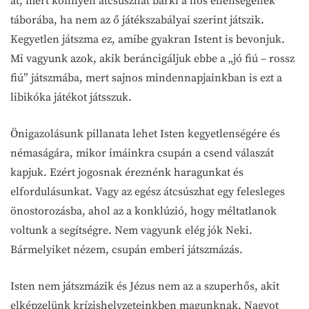
át, mert könnyen átcsúszhat bárki a hős ellenségének
táborába, ha nem az ő játékszabályai szerint játszik.
Kegyetlen játszma ez, amibe gyakran Istent is bevonjuk.
Mi vagyunk azok, akik beráncigáljuk ebbe a „jó fiú – rossz
fiú” játszmába, mert sajnos mindennapjainkban is ezt a
libikóka játékot játsszuk.
Önigazolásunk pillanata lehet Isten kegyetlenségére és
némaságára, mikor imáinkra csupán a csend válaszát
kapjuk. Ezért jogosnak éreznénk haragunkat és
elfordulásunkat. Vagy az egész átcsúszhat egy felesleges
önostorozásba, ahol az a konklúzió, hogy méltatlanok
voltunk a segítségre. Nem vagyunk elég jók Neki.
Bármelyiket nézem, csupán emberi játszmázás.
Isten nem játszmázik és Jézus nem az a szuperhős, akit
elképzelünk krízishelyzeteinkben magunknak. Nagyot