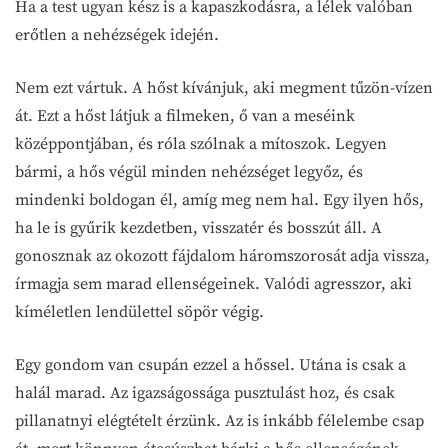
Ha a test ugyan kész is a kapaszkodásra, a lélek valóban
erőtlen a nehézségek idején.
Nem ezt vártuk. A hőst kívánjuk, aki megment tűzön-vízen
át. Ezt a hőst látjuk a filmeken, ő van a meséink
középpontjában, és róla szólnak a mítoszok. Legyen
bármi, a hős végül minden nehézséget legyőz, és
mindenki boldogan él, amíg meg nem hal. Egy ilyen hős,
ha le is gyűrik kezdetben, visszatér és bosszút áll. A
gonosznak az okozott fájdalom háromszorosát adja vissza,
írmagja sem marad ellenségeinek. Valódi agresszor, aki
kíméletlen lendülettel söpör végig.
Egy gondom van csupán ezzel a hőssel. Utána is csak a
halál marad. Az igazságossága pusztulást hoz, és csak
pillanatnyi elégtételt érzünk. Az is inkább félelembe csap