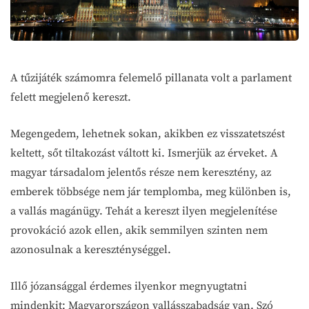
A tűzijáték számomra felemelő pillanata volt a parlament
felett megjelenő kereszt.
Megengedem, lehetnek sokan, akikben ez visszatetszést
keltett, sőt tiltakozást váltott ki. Ismerjük az érveket. A
magyar társadalom jelentős része nem keresztény, az
emberek többsége nem jár templomba, meg különben is,
a vallás magánügy. Tehát a kereszt ilyen megjelenítése
provokáció azok ellen, akik semmilyen szinten nem
azonosulnak a kereszténységgel.
Illő józansággal érdemes ilyenkor megnyugtatni
mindenkit: Magyarországon vallásszabadság van. Szó