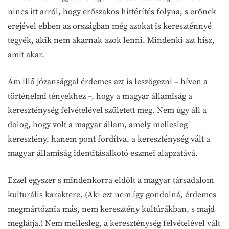
nincs itt arról, hogy erőszakos hittérítés folyna, s erőnek
erejével ebben az országban még azokat is kereszténnyé
tegyék, akik nem akarnak azok lenni. Mindenki azt hisz,
amit akar.
Ám illő józansággal érdemes azt is leszögezni – híven a
történelmi tényekhez –, hogy a magyar államiság a
kereszténység felvételével született meg. Nem úgy áll a
dolog, hogy volt a magyar állam, amely mellesleg
keresztény, hanem pont fordítva, a kereszténység vált a
magyar államiság identitásalkotó eszmei alapzatává.
Ezzel egyszer s mindenkorra eldőlt a magyar társadalom
kulturális karaktere. (Aki ezt nem így gondolná, érdemes
megmártóznia más, nem keresztény kultúrákban, s majd
meglátja.) Nem mellesleg, a kereszténység felvételével vált