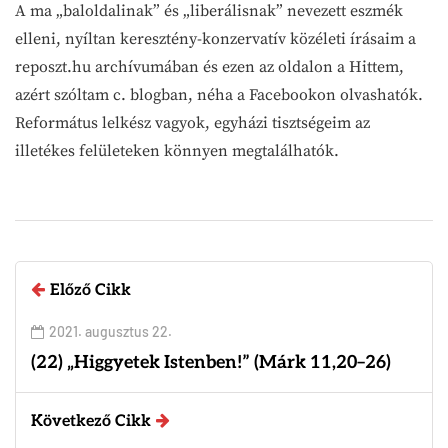
A ma „baloldalinak” és „liberálisnak” nevezett eszmék
elleni, nyíltan keresztény-konzervatív közéleti írásaim a
reposzt.hu archívumában és ezen az oldalon a Hittem,
azért szóltam c. blogban, néha a Facebookon olvashatók.
Református lelkész vagyok, egyházi tisztségeim az
illetékes felületeken könnyen megtalálhatók.
Előző Cikk
2021. augusztus 22.
(22) „Higgyetek Istenben!” (Márk 11,20–26)
Következő Cikk