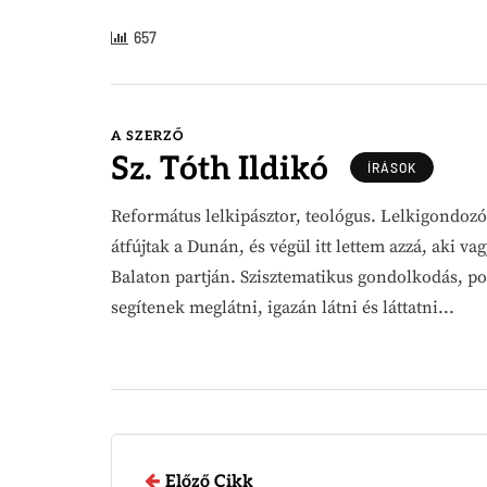
657
A SZERZŐ
Sz. Tóth Ildikó
ÍRÁSOK
Református lelkipásztor, teológus. Lelkigondozó.
átfújtak a Dunán, és végül itt lettem azzá, aki 
Balaton partján. Szisztematikus gondolkodás, p
segítenek meglátni, igazán látni és láttatni...
Előző Cikk