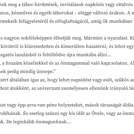
nek meg a tábor-hirdetések, invitálások napközis vagy ottalvós
ittanos, kézműves és egyéb táborokat – eléggé változó árakon. 
rmekeik felügyeletéről és elfoglaltságáról, amíg ők munkában
is nagyon sokféleképpen élhetjük meg. Mármint a nyaralást. Ki
 körútról is kiüresedetten és kimerülten hazatérni, és lehet e
sgatós lazulásból is feltöltődve újra munkába állni…
al, a hozzám közeliekkel és az önmagammal való kapcsolaton.
nek pedig mindig ünnepe.”
ért általában igaz az, hogy lehet napsütést vagy esőt, szűkös 
ndent átokként, az univerzum személyesen ellenünk irányuló t
teket vagy épp-arra-van-pénz helyzeteket, mások társaságát áld
ándékának. És esetleg szánni egy kis időt az Ővele, vagy az ön
ttak. De leginkább önmagunknak…