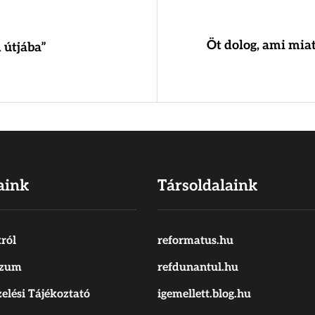
Öt dolog, ami miat
 útjába”
aink
Társoldalaink
ról
reformatus.hu
szum
refdunantul.hu
elési Tájékoztató
igemellett.blog.hu