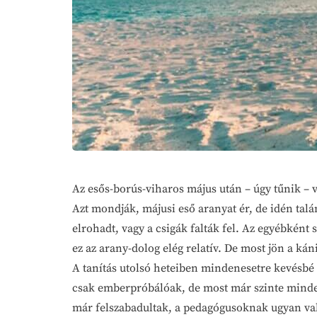
Az esős-borús-viharos május után – úgy tűnik –
Azt mondják, májusi eső aranyat ér, de idén tal
elrohadt, vagy a csigák falták fel. Az egyébként 
ez az arany-dolog elég relatív. De most jön a ká
A tanítás utolsó heteiben mindenesetre kevésbé 
csak emberpróbálóak, de most már szinte minden
már felszabadultak, a pedagógusoknak ugyan vala