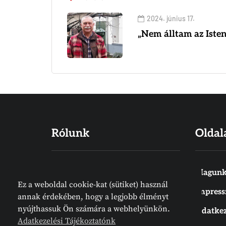
2024. június 17.
„Nem álltam az Isten
Rólunk
Oldal
Hiszünk abban, hogy a Biblia Isten
Magunk
Ez a weboldal cookie-kat (sütiket) használ
Igéje, amelyet emberek írtak
Impres
annak érdekében, hogy a legjobb élményt
ugyan, de nem emberektől jön.
nyújthassuk Ön számára a webhelyünkön.
Adatkez
Meg van írva. Az Írás örök
Adatkezelési Tájékoztatónk