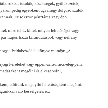
 táborokba, iskolák, közösségek, gyülekezetek,
A nyáron pedig egyébként ugyanúgy dolgozó szülők
 vannak. Ez sokszor pénztárca vagy épp
nek mire telik, kinek milyen lehetőségei vagy
gy pár napos hazai kirándulásból, vagy néhány
 Ahogy a Példabeszédek könyve mondja: „A
anyagi kereteket vagy éppen-arra-nincs-elég-pénz
ámadásaként megélni és elkeseredni,
ásként, előttünk megnyíló lehetőségként megélni.
magunkkal való beszélgetésre…