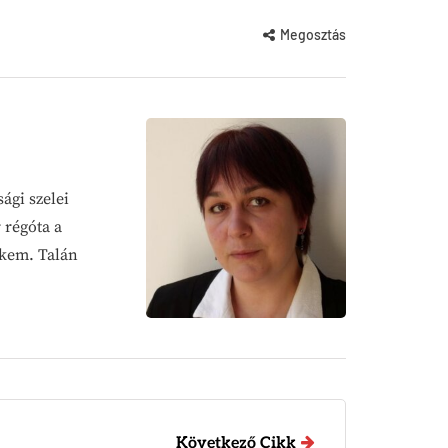
Megosztás
ági szelei
 régóta a
ekem. Talán
Következő Cikk