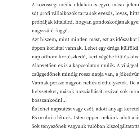
A közösségi média oldalain is egyre-másra jelen
sőt profi vállalkozók tartanak evezős, lovas, h
próbálják kitalálni, hogyan gondoskodjanak gye
nagyszülő-függő…
Azt hiszem, mint minden mást, ezt az időszakot 
éppen korlátai vannak. Lehet egy drága külföldi
nap otthoni kertészkedő, kert végébe kiülős-olva
Alapvetően ez is a kapcsolaton múlik. A világg
csüggedőnek mindig rossz napja van, a jókedvű
Vannak persze nagyon nehéz élethelyzetek. De az
helyzeteket, mások hozzáállását, szóval sok mi
bosszankodni…
És lehet napsütést vagy esőt, adott anyagi kere
És örülni a létnek, Isten éppen nekünk adott aj
Sok tényezőnek vagyunk valóban kiszolgáltato