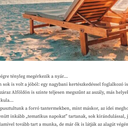
 végre tényleg megérkezik a nyár…
án sok is volt a jóból: egy nagybani kertészkedéssel foglalko
száraz Alföldön is szinte teljesen megszűnt az aszály, más hely
nikula…
pusztultunk a forró tantermekben, mint máskor, az idei meghos
ütt inkább „tematikus napokat” tartanak, sok kirándulással, j
mivel tovább tart a munka, de már ők is látják az alagút végé