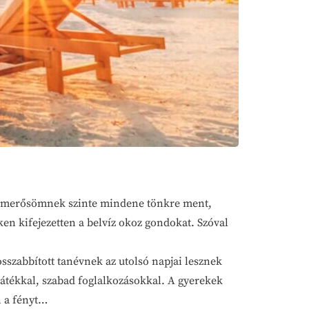
zó ismerősömnek szinte mindene tönkre ment,
eken kifejezetten a belvíz okoz gondokat. Szóval
szabbított tanévnek az utolsó napjai lesznek
átékkal, szabad foglalkozásokkal. A gyerekek
n a fényt…