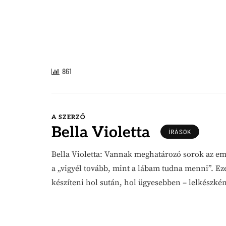
861
A SZERZŐ
Bella Violetta
ÍRÁSOK
Bella Violetta: Vannak meghatározó sorok az emb
a „vigyél tovább, mint a lábam tudna menni”. Eze
készíteni hol sután, hol ügyesebben – lelkészké