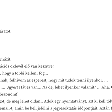
áratot.
yházit.
ációs oklevél elő van készítve?
 hogy a többi kelleni fog…
janak, felhívom az esperest, hogy mit tudok tenni ilyenkor. …
ül. …. Ugye?! Hát ez van… Na de, lehet ilyenkor valamit? … Aha. 
 köszönöm!)
got, de meg lehet oldani. Adok egy nyomtatványt, azt ki kell tö
ail-t, amin be kell jelölni a jegyesoktatás időpontjait. Aztán 