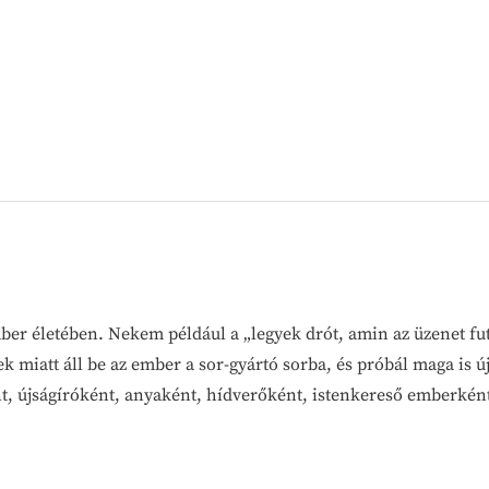
er életében. Nekem például a „legyek drót, amin az üzenet fut
k miatt áll be az ember a sor-gyártó sorba, és próbál maga is ú
nt, újságíróként, anyaként, hídverőként, istenkereső emberkén