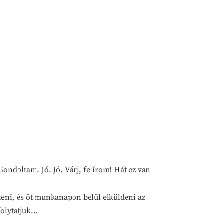
Gondoltam. Jó. Jó. Várj, felírom! Hát ez van
lteni, és öt munkanapon belül elküldeni az
folytatjuk…