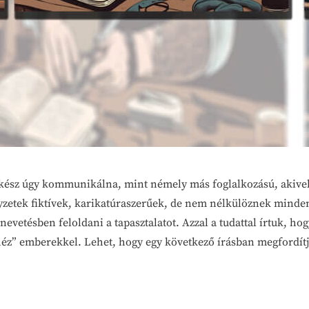
lkész úgy kommunikálna, mint némely más foglalkozású, akivel
lyzetek fiktívek, karikatúraszerűek, de nem nélkülöznek minde
vetésben feloldani a tapasztalatot. Azzal a tudattal írtuk, ho
héz” emberekkel. Lehet, hogy egy következő írásban megfordítj