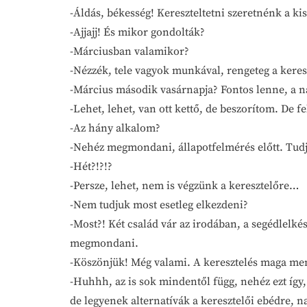
-Áldás, békesség! Kereszteltetni szeretnénk a ki
-Ajjajj! És mikor gondolták?
-Márciusban valamikor?
-Nézzék, tele vagyok munkával, rengeteg a kere
-Március második vasárnapja? Fontos lenne, a
-Lehet, lehet, van ott kettő, de beszorítom. De fe
-Az hány alkalom?
-Nehéz megmondani, állapotfelmérés előtt. Tudj
-Hét?!?!?
-Persze, lehet, nem is végzünk a keresztelőre…
-Nem tudjuk most esetleg elkezdeni?
-Most?! Két család vár az irodában, a segédlelké
megmondani.
-Köszönjük! Még valami. A keresztelés maga menny
-Huhhh, az is sok mindentől függ, nehéz ezt így
de legyenek alternatívák a keresztelői ebédre,