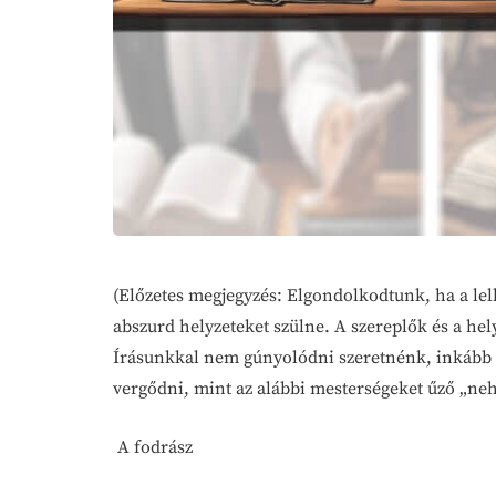
(Előzetes megjegyzés: Elgondolkodtunk, ha a le
abszurd helyzeteket szülne. A szereplők és a he
Írásunkkal nem gúnyolódni szeretnénk, inkább ne
vergődni, mint az alábbi mesterségeket űző „ne
A fodrász