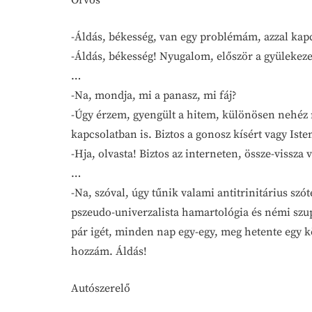
Orvos
-Áldás, békesség, van egy problémám, azzal ka
-Áldás, békesség! Nyugalom, először a gyülekezeti
…
-Na, mondja, mi a panasz, mi fáj?
-Úgy érzem, gyengült a hitem, különösen nehéz
kapcsolatban is. Biztos a gonosz kísért vagy Ist
-Hja, olvasta! Biztos az interneten, össze-vissz
…
-Na, szóval, úgy tűnik valami antitrinitárius szó
pszeudo-univerzalista hamartológia és némi szup
pár igét, minden nap egy-egy, meg hetente egy k
hozzám. Áldás!
Autószerelő