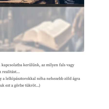
 kapcsolatba kerülünk, az milyen fals vagy
n realitást…
gy a lelkipásztorokkal néha nehezebb zöld ágra
uk ezt a görbe tükröt…)