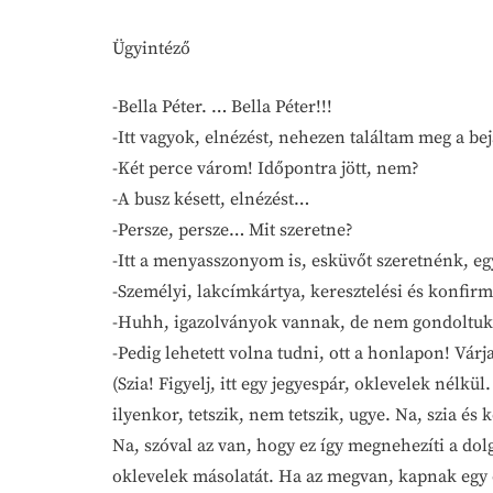
Ügyintéző
-Bella Péter. … Bella Péter!!!
-Itt vagyok, elnézést, nehezen találtam meg a bej
-Két perce várom! Időpontra jött, nem?
-A busz késett, elnézést…
-Persze, persze… Mit szeretne?
-Itt a menyasszonyom is, esküvőt szeretnénk, eg
-Személyi, lakcímkártya, keresztelési és konfirm
-Huhh, igazolványok vannak, de nem gondoltuk,
-Pedig lehetett volna tudni, ott a honlapon! Vár
(Szia! Figyelj, itt egy jegyespár, oklevelek nélk
ilyenkor, tetszik, nem tetszik, ugye. Na, szia és
Na, szóval az van, hogy ez így megnehezíti a dol
oklevelek másolatát. Ha az megvan, kapnak egy em