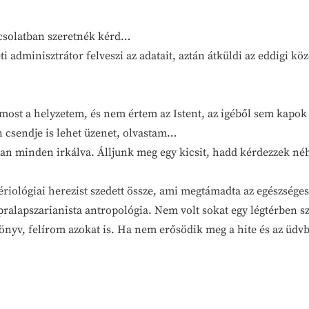
pcsolatban szeretnék kérd…
 adminisztrátor felveszi az adatait, aztán átküldi az eddigi kö
 most a helyzetem, és nem értem az Istent, az igéből sem kap
en csendje is lehet üzenet, olvastam…
a van minden irkálva. Álljunk meg egy kicsit, hadd kérdezzek n
tériológiai herezist szedett össze, ami megtámadta az egészsége
ralapszarianista antropológia. Nem volt sokat egy légtérben sz
önyv, felírom azokat is. Ha nem erősödik meg a hite és az üdv