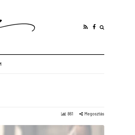
M
861
Megosztás