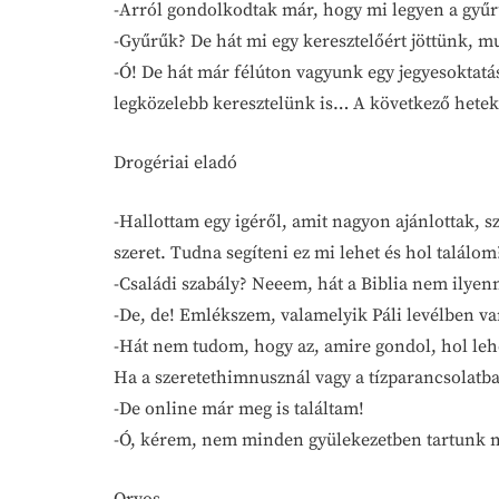
-Arról gondolkodtak már, hogy mi legyen a gyű
-Gyűrűk? De hát mi egy keresztelőért jöttünk, m
-Ó! De hát már félúton vagyunk egy jegyesokta
legközelebb keresztelünk is… A következő hetekb
Drogériai eladó
-Hallottam egy igéről, amit nagyon ajánlottak, sz
szeret. Tudna segíteni ez mi lehet és hol találom
-Családi szabály? Neeem, hát a Biblia nem ilyenn
-De, de! Emlékszem, valamelyik Páli levélben v
-Hát nem tudom, hogy az, amire gondol, hol lehe
Ha a szeretethimnusznál vagy a tízparancsolat
-De online már meg is találtam!
-Ó, kérem, nem minden gyülekezetben tartunk m