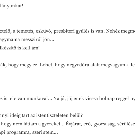
slányunkat!
sztelő, a temetés, esküvő, presbiteri gyűlés is van. Nehéz me
 nagymama messziről jön…
lkészítő is kell ám!
ák, hogy megy ez. Lehet, hogy negyedóra alatt megvagyunk, leh
sz is tele van munkával… Na jó, jöjjenek vissza holnap reggel 
i ideig tart az istentiszteleten belül?
, hogy nem láttam a gyereket… Évjárat, erő, gyorsaság, sérülé
 napi programra, szerintem…