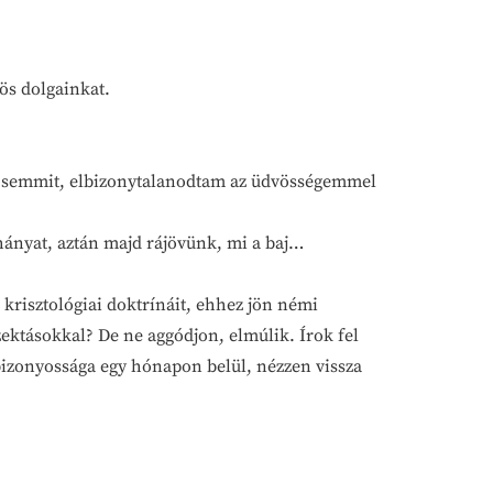
zös dolgainkat.
ok semmit, elbizonytalanodtam az üdvösségemmel
éhányat, aztán majd rájövünk, mi a baj…
s krisztológiai doktrínáit, ehhez jön némi
ektásokkal? De ne aggódjon, elmúlik. Írok fel
bizonyossága egy hónapon belül, nézzen vissza