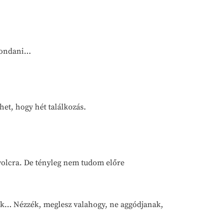
gmondani…
et, hogy hét találkozás.
nyolcra. De tényleg nem tudom előre
sek… Nézzék, meglesz valahogy, ne aggódjanak,