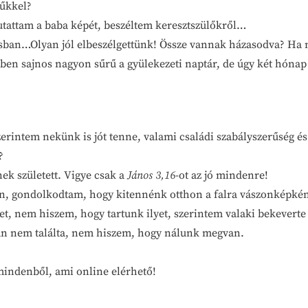
rűkkel?
utattam a baba képét, beszéltem keresztszülőkről…
tásban…Olyan jól elbeszélgettünk! Össze vannak házasodva? H
en sajnos nagyon sűrű a gyülekezeti naptár, de úgy két hónap 
erintem nekünk is jót tenne, valami családi szabályszerűség és o
?
ek született. Vigye csak a
János 3,16
-ot az jó mindenre!
an, gondolkodtam, hogy kitennénk otthon a falra vászonképkén
t, nem hiszem, hogy tartunk ilyet, szerintem valaki bekeverte 
ban nem találta, nem hiszem, hogy nálunk megvan.
indenből, ami online elérhető!