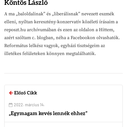
Köntös László
A ma „baloldalinak” és „liberálisnak” nevezett eszmék
elleni, nyíltan keresztény-konzervatív közéleti írásaim a
reposzt.hu archívumában és ezen az oldalon a Hittem,
azért szóltam c. blogban, néha a Facebookon olvashatók.
Református lelkész vagyok, egyházi tisztségeim az
illetékes felületeken könnyen megtalálhatók.
Előző Cikk
2022. március 14.
„Egymagam kevés lennék ehhez”