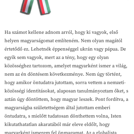
Ha számot kellene adnom arról, hogy ki vagyok, első
helyen magyarságomat említeném. Nem olyan magától
értetődő ez. Lehetnék éppenséggel ukrán vagy pápua. De
egyik sem vagyok, mert az a tény, hogy egy olyan
közösséghez tartozom, amelyet magyarként ismer a világ,
nem az én döntésem következménye. Nem úgy történt,
hogy amikor öntudatra jutottam, sorra vettem a nemzeti-
közösségi identitásokat, alaposan tanulmányoztam őket, s
aztán úgy döntöttem, hogy magyar leszek. Pont fordítva, a
magyarságba születettségem által jutottam emberi
öntudatra, s mielőtt tudatosan dönthettem volna, Isten
kikutathatatlan akaratából már eleve eldőlt, hogy
magyarként ismerem fel önmagamat. Az a globalista