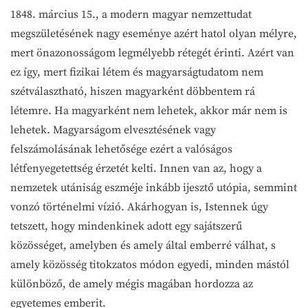
1848. március 15., a modern magyar nemzettudat
megszületésének nagy eseménye azért hatol olyan mélyre,
mert önazonosságom legmélyebb rétegét érinti. Azért van
ez így, mert fizikai létem és magyarságtudatom nem
szétválasztható, hiszen magyarként döbbentem rá
létemre. Ha magyarként nem lehetek, akkor már nem is
lehetek. Magyarságom elvesztésének vagy
felszámolásának lehetősége ezért a valóságos
létfenyegetettség érzetét kelti. Innen van az, hogy a
nemzetek utániság eszméje inkább ijesztő utópia, semmint
vonzó történelmi vízió. Akárhogyan is, Istennek úgy
tetszett, hogy mindenkinek adott egy sajátszerű
közösséget, amelyben és amely által emberré válhat, s
amely közösség titokzatos módon egyedi, minden mástól
különböző, de amely mégis magában hordozza az
egyetemes emberit.