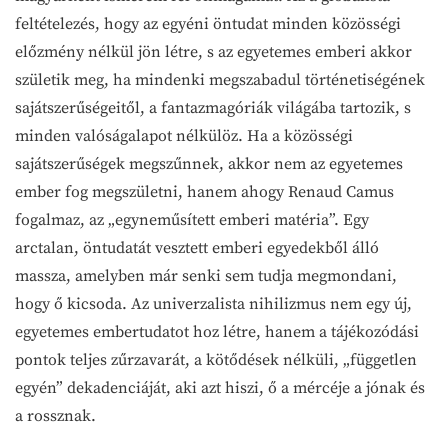
feltételezés, hogy az egyéni öntudat minden közösségi
előzmény nélkül jön létre, s az egyetemes emberi akkor
születik meg, ha mindenki megszabadul történetiségének
sajátszerűségeitől, a fantazmagóriák világába tartozik, s
minden valóságalapot nélkülöz. Ha a közösségi
sajátszerűségek megszűnnek, akkor nem az egyetemes
ember fog megszületni, hanem ahogy Renaud Camus
fogalmaz, az „egyneműsített emberi matéria”. Egy
arctalan, öntudatát vesztett emberi egyedekből álló
massza, amelyben már senki sem tudja megmondani,
hogy ő kicsoda. Az univerzalista nihilizmus nem egy új,
egyetemes embertudatot hoz létre, hanem a tájékozódási
pontok teljes zűrzavarát, a kötődések nélküli, „független
egyén” dekadenciáját, aki azt hiszi, ő a mércéje a jónak és
a rossznak.