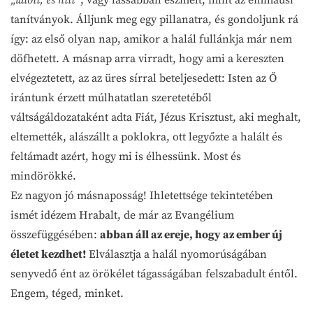
tanítványok. Álljunk meg egy pillanatra, és gondoljunk rá
így: az első olyan nap, amikor a halál fullánkja már nem
döfhetett. A másnap arra virradt, hogy ami a kereszten
elvégeztetett, az az üres sírral beteljesedett: Isten az Ő
irántunk érzett múlhatatlan szeretetéből
váltságáldozataként adta Fiát, Jézus Krisztust, aki meghalt,
eltemették, alászállt a poklokra, ott legyőzte a halált és
feltámadt azért, hogy mi is élhessünk. Most és
mindörökké.
Ez nagyon jó másnaposság! Ihletettsége tekintetében
ismét idézem Hrabalt, de már az Evangélium
összefüggésében:
abban áll az ereje, hogy az ember új
életet kezdhet!
Elválasztja a halál nyomorúságában
senyvedő ént az örökélet tágasságában felszabadult éntől.
Engem, téged, minket.