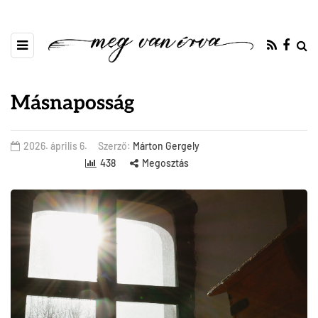
Másnaposság
2026. április 6.
Szerző:
Márton Gergely
438
Megosztás