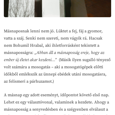
Másnaposnak lenni nem jó. Lüktet a fej, fáj a gyomor,
vatta a száj. Senki nem szereti, nem vágyik rá. Hacsak
nem Bohumil Hrabal, aki ihletforrásként tekintett a
másnaposságra:
„Abban áll a másnaposság ereje, hogy az
ember új életet akar kezdeni…”
(Másik ilyen sugalló tényező
volt számára a mosogatás – aki a mosogatógépek előtti
időkből emlékszik az ünnepi ebédek utáni mosogatásra,
az felismeri a párhuzamot.)
A másnap egy adott eseményt, időpontot követő első nap.
Lehet ez egy választóvonal, valaminek a kezdete. Ahogy a
másnaposság a senyvedésben és a szégyenben elválaszt a