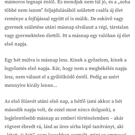
mámoros tegnapi éntől. Ez mondjuk nem túl jó, és a „soha
többé nem iszom” feljajdulásából született csalfa új élet
reménye a fejfájással együtt el is múlik. De esküvő vagy
gyermek születése utáni másnap elválaszt a régi, társtalan
vagy gyermektelen élettől. Itt a másnap egy valóban új élet
első napja.
Egy hét múlva is másnap lesz. Kinek a győzelem, kinek a
legyőzetés első napja. Kár, hogy nem a megbékélés napja
lesz, nem választ el a gyűlölködő éntől. Pedig az azért
mennyire király lenne…
Az első Húsvét utáni első nap, a hétfő (ami akkor a hét
második napja volt, de ezzel most nincs dolgunk), a
legjelentősebb másnap az emberi történelemben – akár
rögvest ébredt rá, lásd az üres sírba lépő tanítványt, aki
„látott, és hitt”
, vagy lassabban eszmélt, mint az emmausi