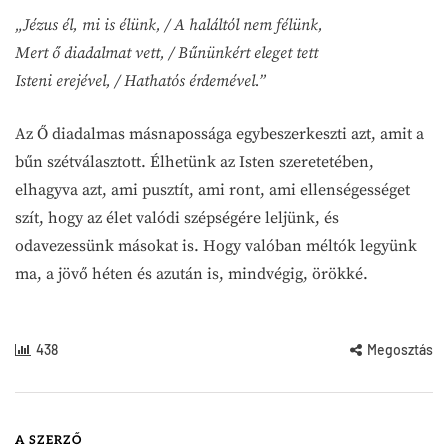
„Jézus él, mi is élünk, / A haláltól nem félünk,
Mert ő diadalmat vett, / Bűnünkért eleget tett
Isteni erejével, / Hathatós érdemével.”
Az Ő diadalmas másnapossága egybeszerkeszti azt, amit a
bűn szétválasztott. Élhetünk az Isten szeretetében,
elhagyva azt, ami pusztít, ami ront, ami ellenségességet
szít, hogy az élet valódi szépségére leljünk, és
odavezessünk másokat is. Hogy valóban méltók legyünk
ma, a jövő héten és azután is, mindvégig, örökké.
438
Megosztás
A SZERZŐ