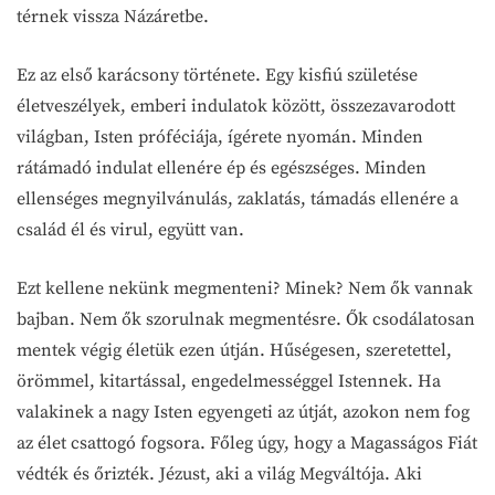
térnek vissza Názáretbe.
Ez az első karácsony története. Egy kisfiú születése
életveszélyek, emberi indulatok között, összezavarodott
világban, Isten próféciája, ígérete nyomán. Minden
rátámadó indulat ellenére ép és egészséges. Minden
ellenséges megnyilvánulás, zaklatás, támadás ellenére a
család él és virul, együtt van.
Ezt kellene nekünk megmenteni? Minek? Nem ők vannak
bajban. Nem ők szorulnak megmentésre. Ők csodálatosan
mentek végig életük ezen útján. Hűségesen, szeretettel,
örömmel, kitartással, engedelmességgel Istennek. Ha
valakinek a nagy Isten egyengeti az útját, azokon nem fog
az élet csattogó fogsora. Főleg úgy, hogy a Magasságos Fiát
védték és őrizték. Jézust, aki a világ Megváltója. Aki