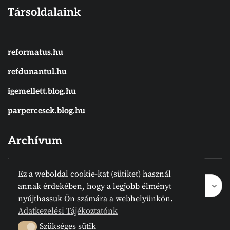
Társoldalaink
reformatus.hu
refdunantul.hu
igemellett.blog.hu
parpercesek.blog.hu
Archívum
Ez a weboldal cookie-kat (sütiket) használ
Archívum
Archívum
Hónap kijelölése
annak érdekében, hogy a legjobb élményt
nyújthassuk Ön számára a webhelyünkön.
Adatkezelési Tájékoztatónk
2024 © Megvanirva.hu - Minden jog
Szükséges sütik
Szükséges sütik