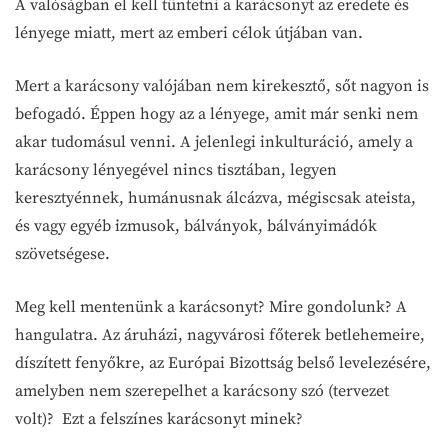
A valóságban el kell tüntetni a karácsonyt az eredete és
lényege miatt, mert az emberi célok útjában van.
Mert a karácsony valójában nem kirekesztő, sőt nagyon is
befogadó. Éppen hogy az a lényege, amit már senki nem
akar tudomásul venni. A jelenlegi inkulturáció, amely a
karácsony lényegével nincs tisztában, legyen
keresztyénnek, humánusnak álcázva, mégiscsak ateista,
és vagy egyéb izmusok, bálványok, bálványimádók
szövetségese.
Meg kell mentenünk a karácsonyt? Mire gondolunk? A
hangulatra. Az áruházi, nagyvárosi főterek betlehemeire,
díszített fenyőkre, az Európai Bizottság belső levelezésére,
amelyben nem szerepelhet a karácsony szó (tervezet
volt)? Ezt a felszínes karácsonyt minek?