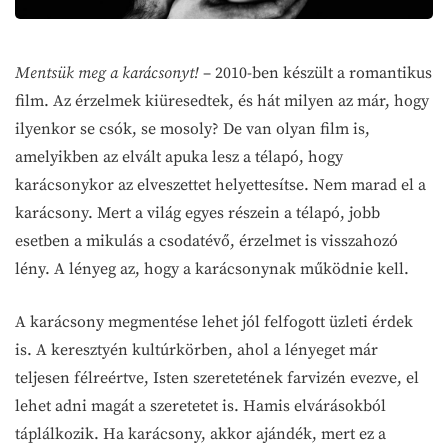
Mentsük meg a karácsonyt!
– 2010-ben készült a romantikus
film. Az érzelmek kiüresedtek, és hát milyen az már, hogy
ilyenkor se csók, se mosoly? De van olyan film is,
amelyikben az elvált apuka lesz a télapó, hogy
karácsonykor az elveszettet helyettesítse. Nem marad el a
karácsony. Mert a világ egyes részein a télapó, jobb
esetben a mikulás a csodatévő, érzelmet is visszahozó
lény. A lényeg az, hogy a karácsonynak működnie kell.
A karácsony megmentése lehet jól felfogott üzleti érdek
is. A keresztyén kultúrkörben, ahol a lényeget már
teljesen félreértve, Isten szeretetének farvizén evezve, el
lehet adni magát a szeretetet is. Hamis elvárásokból
táplálkozik. Ha karácsony, akkor ajándék, mert ez a