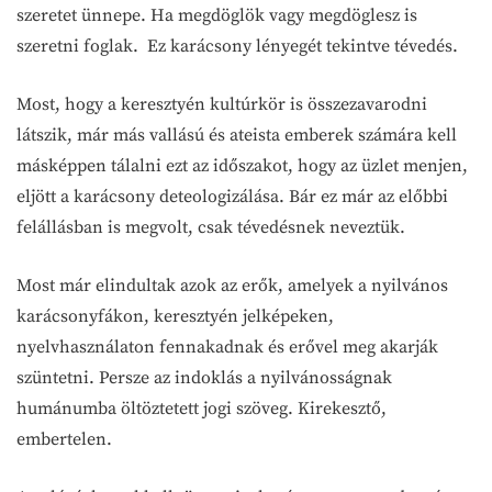
szeretet ünnepe. Ha megdöglök vagy megdöglesz is
szeretni foglak. Ez karácsony lényegét tekintve tévedés.
Most, hogy a keresztyén kultúrkör is összezavarodni
látszik, már más vallású és ateista emberek számára kell
másképpen tálalni ezt az időszakot, hogy az üzlet menjen,
eljött a karácsony deteologizálása. Bár ez már az előbbi
felállásban is megvolt, csak tévedésnek neveztük.
Most már elindultak azok az erők, amelyek a nyilvános
karácsonyfákon, keresztyén jelképeken,
nyelvhasználaton fennakadnak és erővel meg akarják
szüntetni. Persze az indoklás a nyilvánosságnak
humánumba öltöztetett jogi szöveg. Kirekesztő,
embertelen.