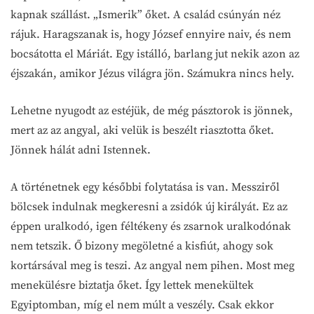
kapnak szállást. „Ismerik” őket. A család csúnyán néz
rájuk. Haragszanak is, hogy József ennyire naiv, és nem
bocsátotta el Máriát. Egy istálló, barlang jut nekik azon az
éjszakán, amikor Jézus világra jön. Számukra nincs hely.
Lehetne nyugodt az estéjük, de még pásztorok is jönnek,
mert az az angyal, aki velük is beszélt riasztotta őket.
Jönnek hálát adni Istennek.
A történetnek egy későbbi folytatása is van. Messziről
bölcsek indulnak megkeresni a zsidók új királyát. Ez az
éppen uralkodó, igen féltékeny és zsarnok uralkodónak
nem tetszik. Ő bizony megöletné a kisfiút, ahogy sok
kortársával meg is teszi. Az angyal nem pihen. Most meg
menekülésre biztatja őket. Így lettek menekültek
Egyiptomban, míg el nem múlt a veszély. Csak ekkor