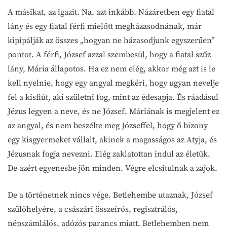
A másikat, az igazit. Na, azt inkább. Názáretben egy fiatal
lány és egy fiatal férfi mielőtt megházasodnának, már
kipipálják az összes „hogyan ne házasodjunk egyszerűen”
pontot. A férfi, József azzal szembesül, hogy a fiatal szűz
lány, Mária állapotos. Ha ez nem elég, akkor még azt is le
kell nyelnie, hogy egy angyal megkéri, hogy ugyan nevelje
fel a kisfiút, aki születni fog, mint az édesapja. És ráadásul
Jézus legyen a neve, és ne József. Máriának is megjelent ez
az angyal, és nem beszélte meg Józseffel, hogy ő bizony
egy kisgyermeket vállalt, akinek a magasságos az Atyja, és
Jézusnak fogja nevezni. Elég zaklatottan indul az életük.
De azért egyenesbe jön minden. Végre elcsitulnak a zajok.
De a történetnek nincs vége. Betlehembe utaznak, József
szülőhelyére, a császári összeírós, regisztrálós,
népszámlálós, adózós parancs miatt. Betlehemben nem