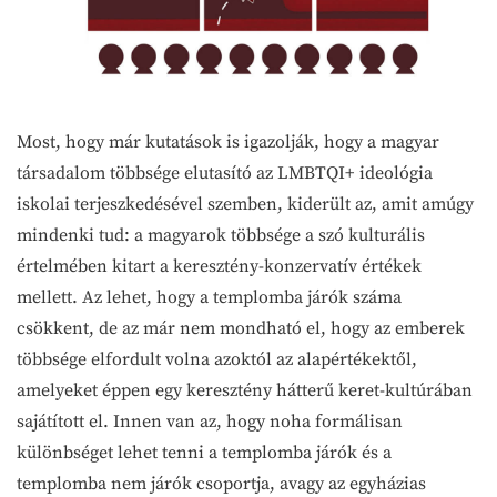
Most, hogy már kutatások is igazolják, hogy a magyar
társadalom többsége elutasító az LMBTQI+ ideológia
iskolai terjeszkedésével szemben, kiderült az, amit amúgy
mindenki tud: a magyarok többsége a szó kulturális
értelmében kitart a keresztény-konzervatív értékek
mellett. Az lehet, hogy a templomba járók száma
csökkent, de az már nem mondható el, hogy az emberek
többsége elfordult volna azoktól az alapértékektől,
amelyeket éppen egy keresztény hátterű keret-kultúrában
sajátított el. Innen van az, hogy noha formálisan
különbséget lehet tenni a templomba járók és a
templomba nem járók csoportja, avagy az egyházias