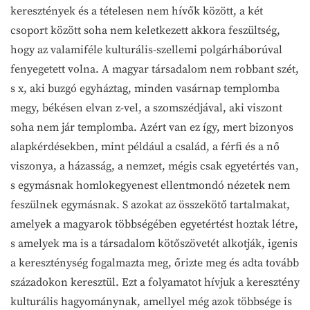
keresztények és a tételesen nem hívők között, a két
csoport között soha nem keletkezett akkora feszültség,
hogy az valamiféle kulturális-szellemi polgárháborúval
fenyegetett volna. A magyar társadalom nem robbant szét,
s x, aki buzgó egyháztag, minden vasárnap templomba
megy, békésen elvan z-vel, a szomszédjával, aki viszont
soha nem jár templomba. Azért van ez így, mert bizonyos
alapkérdésekben, mint például a család, a férfi és a nő
viszonya, a házasság, a nemzet, mégis csak egyetértés van,
s egymásnak homlokegyenest ellentmondó nézetek nem
feszülnek egymásnak. S azokat az összekötő tartalmakat,
amelyek a magyarok többségében egyetértést hoztak létre,
s amelyek ma is a társadalom kötőszövetét alkotják, igenis
a kereszténység fogalmazta meg, őrizte meg és adta tovább
századokon keresztül. Ezt a folyamatot hívjuk a keresztény
kulturális hagyománynak, amellyel még azok többsége is