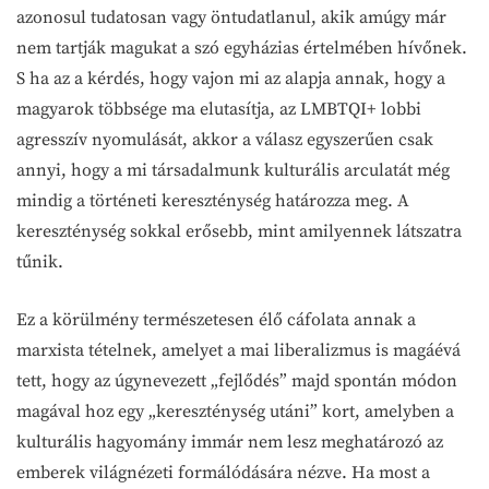
azonosul tudatosan vagy öntudatlanul, akik amúgy már
nem tartják magukat a szó egyházias értelmében hívőnek.
S ha az a kérdés, hogy vajon mi az alapja annak, hogy a
magyarok többsége ma elutasítja, az LMBTQI+ lobbi
agresszív nyomulását, akkor a válasz egyszerűen csak
annyi, hogy a mi társadalmunk kulturális arculatát még
mindig a történeti kereszténység határozza meg. A
kereszténység sokkal erősebb, mint amilyennek látszatra
tűnik.
Ez a körülmény természetesen élő cáfolata annak a
marxista tételnek, amelyet a mai liberalizmus is magáévá
tett, hogy az úgynevezett „fejlődés” majd spontán módon
magával hoz egy „kereszténység utáni” kort, amelyben a
kulturális hagyomány immár nem lesz meghatározó az
emberek világnézeti formálódására nézve. Ha most a