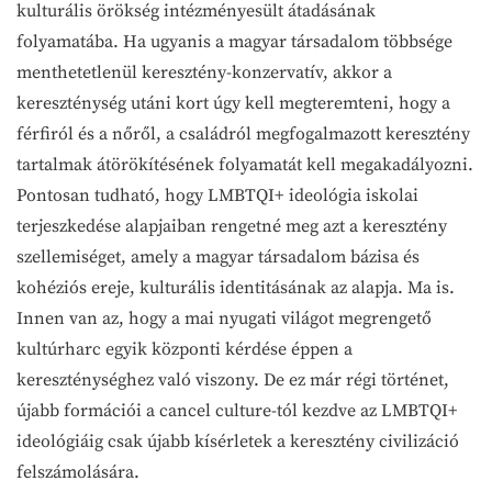
kulturális örökség intézményesült átadásának
folyamatába. Ha ugyanis a magyar társadalom többsége
menthetetlenül keresztény-konzervatív, akkor a
kereszténység utáni kort úgy kell megteremteni, hogy a
férfiról és a nőről, a családról megfogalmazott keresztény
tartalmak átörökítésének folyamatát kell megakadályozni.
Pontosan tudható, hogy LMBTQI+ ideológia iskolai
terjeszkedése alapjaiban rengetné meg azt a keresztény
szellemiséget, amely a magyar társadalom bázisa és
kohéziós ereje, kulturális identitásának az alapja. Ma is.
Innen van az, hogy a mai nyugati világot megrengető
kultúrharc egyik központi kérdése éppen a
kereszténységhez való viszony. De ez már régi történet,
újabb formációi a cancel culture-tól kezdve az LMBTQI+
ideológiáig csak újabb kísérletek a keresztény civilizáció
felszámolására.