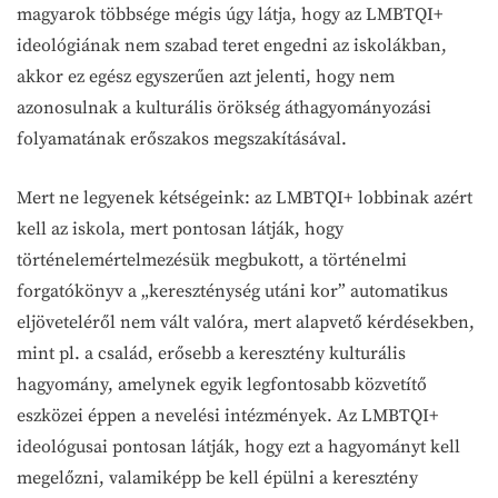
magyarok többsége mégis úgy látja, hogy az LMBTQI+
ideológiának nem szabad teret engedni az iskolákban,
akkor ez egész egyszerűen azt jelenti, hogy nem
azonosulnak a kulturális örökség áthagyományozási
folyamatának erőszakos megszakításával.
Mert ne legyenek kétségeink: az LMBTQI+ lobbinak azért
kell az iskola, mert pontosan látják, hogy
történelemértelmezésük megbukott, a történelmi
forgatókönyv a „kereszténység utáni kor” automatikus
eljöveteléről nem vált valóra, mert alapvető kérdésekben,
mint pl. a család, erősebb a keresztény kulturális
hagyomány, amelynek egyik legfontosabb közvetítő
eszközei éppen a nevelési intézmények. Az LMBTQI+
ideológusai pontosan látják, hogy ezt a hagyományt kell
megelőzni, valamiképp be kell épülni a keresztény