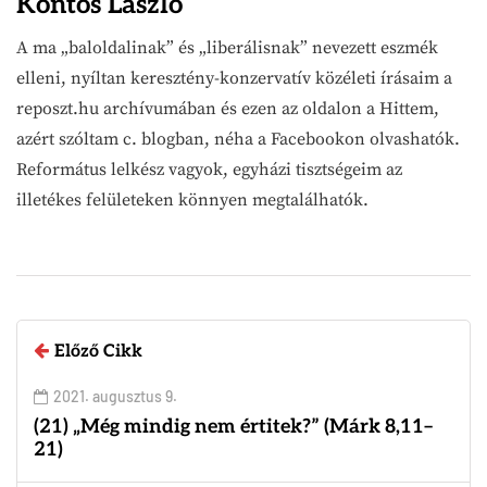
Köntös László
A ma „baloldalinak” és „liberálisnak” nevezett eszmék
elleni, nyíltan keresztény-konzervatív közéleti írásaim a
reposzt.hu archívumában és ezen az oldalon a Hittem,
azért szóltam c. blogban, néha a Facebookon olvashatók.
Református lelkész vagyok, egyházi tisztségeim az
illetékes felületeken könnyen megtalálhatók.
Előző Cikk
2021. augusztus 9.
(21) „Még mindig nem értitek?” (Márk 8,11–
21)