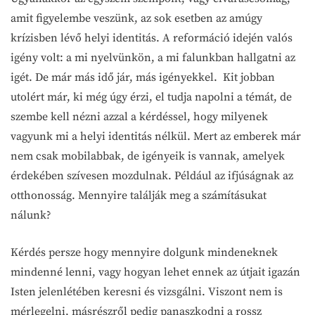
amit figyelembe veszünk, az sok esetben az amúgy
krízisben lévő helyi identitás. A reformáció idején valós
igény volt: a mi nyelvünkön, a mi falunkban hallgatni az
igét. De már más idő jár, más igényekkel. Kit jobban
utolért már, ki még úgy érzi, el tudja napolni a témát, de
szembe kell nézni azzal a kérdéssel, hogy milyenek
vagyunk mi a helyi identitás nélkül. Mert az emberek már
nem csak mobilabbak, de igényeik is vannak, amelyek
érdekében szívesen mozdulnak. Például az ifjúságnak az
otthonosság. Mennyire találják meg a számításukat
nálunk?
Kérdés persze hogy mennyire dolgunk mindeneknek
mindenné lenni, vagy hogyan lehet ennek az útjait igazán
Isten jelenlétében keresni és vizsgálni. Viszont nem is
mérlegelni, másrészről pedig panaszkodni a rossz