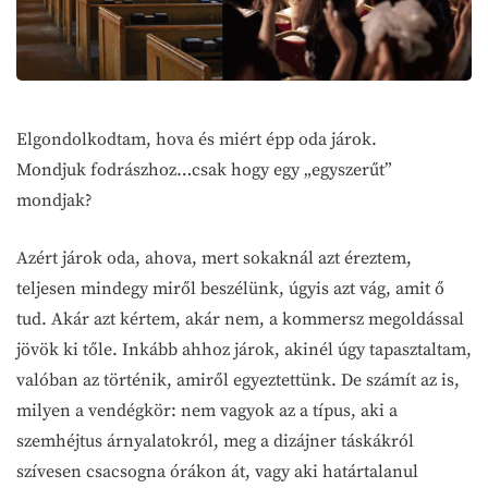
Elgondolkodtam, hova és miért épp oda járok.
Mondjuk fodrászhoz…csak hogy egy „egyszerűt”
mondjak?
Azért járok oda, ahova, mert sokaknál azt éreztem,
teljesen mindegy miről beszélünk, úgyis azt vág, amit ő
tud. Akár azt kértem, akár nem, a kommersz megoldással
jövök ki tőle. Inkább ahhoz járok, akinél úgy tapasztaltam,
valóban az történik, amiről egyeztettünk. De számít az is,
milyen a vendégkör: nem vagyok az a típus, aki a
szemhéjtus árnyalatokról, meg a dizájner táskákról
szívesen csacsogna órákon át, vagy aki határtalanul