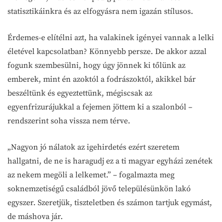
statisztikáinkra és az elfogyásra nem igazán stílusos.
Érdemes-e elítélni azt, ha valakinek igényei vannak a lelki
életével kapcsolatban? Könnyebb persze. De akkor azzal
fogunk szembesülni, hogy úgy jönnek ki tőlünk az
emberek, mint én azoktól a fodrászoktól, akikkel bár
beszéltünk és egyeztettünk, mégiscsak az
egyenfrizurájukkal a fejemen jöttem ki a szalonból –
rendszerint soha vissza nem térve.
„Nagyon jó nálatok az igehirdetés ezért szeretem
hallgatni, de ne is haragudj ez a ti magyar egyházi zenétek
az nekem megöli a lelkemet.” – fogalmazta meg
soknemzetiségű családból jövő településünkön lakó
egyszer. Szeretjük, tiszteletben és számon tartjuk egymást,
de máshova jár.