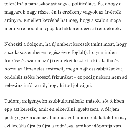
tolerálná a panaszkodást vagy a politizálást. És, ahogy a
magyarok nagy része, én is érzékeny vagyok az ár-érték
arányra. Emellett kevésbé hat meg, hogy a szalon maga
mennyire hódol a legújabb lakberendezési trendeknek.
Nehezíti a dolgom, ha új embert keresek (mint most, hogy
a szokásos emberem egész évre foglalt), hogy minden
fodrász és szalon az új trendeket teszi ki a kirakatba és
hozza az átmenetes festéseit, meg a hajhosszabbításokat,
ondolált szőke hosszú frizurákat – ez pedig nekem nem ad
releváns infót arról, hogy ki tud jól vágni.
Tudom, az igényeim szubkulturálisak: mások, sőt többen
épp azt keresik, amit én elkerülni igyekszem. A férjem
pedig egyszerűen az állandóságot, amire rátaláltak forma,
azt kreálja újra és újra a fodrásza, amikor időpontja van,