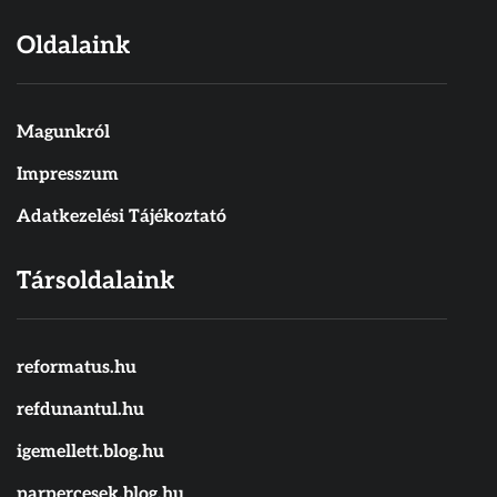
Oldalaink
Magunkról
Impresszum
Adatkezelési Tájékoztató
Társoldalaink
reformatus.hu
refdunantul.hu
igemellett.blog.hu
parpercesek.blog.hu