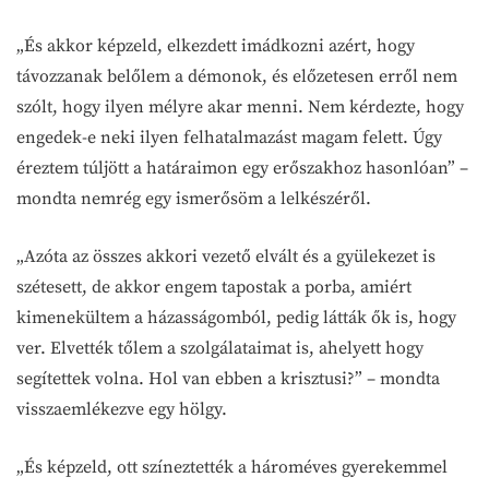
„És akkor képzeld, elkezdett imádkozni azért, hogy
távozzanak belőlem a démonok, és előzetesen erről nem
szólt, hogy ilyen mélyre akar menni. Nem kérdezte, hogy
engedek-e neki ilyen felhatalmazást magam felett. Úgy
éreztem túljött a határaimon egy erőszakhoz hasonlóan” –
mondta nemrég egy ismerősöm a lelkészéről.
„Azóta az összes akkori vezető elvált és a gyülekezet is
szétesett, de akkor engem tapostak a porba, amiért
kimenekültem a házasságomból, pedig látták ők is, hogy
ver. Elvették tőlem a szolgálataimat is, ahelyett hogy
segítettek volna. Hol van ebben a krisztusi?” – mondta
visszaemlékezve egy hölgy.
„És képzeld, ott színeztették a hároméves gyerekemmel