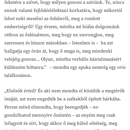
feketére a szívet, hogy milyen gonosz a szívünk. Te, nincs
ennek valami fejlődéslélektani korhatára, hogy mikortól
lehet neki mesélni az ősbűnről, meg a romlott
emberiségről? Úgy érzem, mintha mi hiába dolgoznánk
otthon az ősbizalmon, meg hogy ne szorongjon, meg
szeressen és bízzon másokban – Istenben is – ha azt
hallgatja egy órán át, hogy ő maga is, meg mindenki
velejéig gonosz… Olyan, mintha verbális bántalmazásért
küldeném hittanra.” – mondta egy apuka nemrég egy ovis
találkozáson.
„Elsősök érted? És aki nem mondta el közülük a megtérők
imáját, azt nem engedték be a székekből épített bárkába.
Persze mind elmondta, hogy beengedjék – no
gondolhatod mennyire őszintén – az enyém meg csak
lefagyott és sírt, hogy akkor ő meg külső sötétség, meg