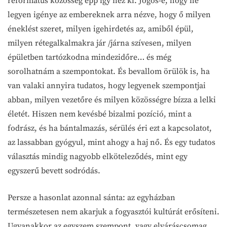
református közösség épp így néz ki. Jogos-e, hogy ne
legyen igénye az embereknek arra nézve, hogy ő milyen
éneklést szeret, milyen igehirdetés az, amiből épül,
milyen rétegalkalmakra jár /járna szívesen, milyen
épületben tartózkodna mindezidőre… és még
sorolhatnám a szempontokat. És bevallom örülök is, ha
van valaki annyira tudatos, hogy legyenek szempontjai
abban, milyen vezetőre és milyen közösségre bízza a lelki
életét. Hiszen nem kevésbé bizalmi pozíció, mint a
fodrász, és ha bántalmazás, sérülés éri ezt a kapcsolatot,
az lassabban gyógyul, mint ahogy a haj nő. És egy tudatos
választás mindig nagyobb elköteleződés, mint egy
egyszerű bevett sodródás.
Persze a hasonlat azonnal sánta: az egyházban
természetesen nem akarjuk a fogyasztói kultúrát erősíteni.
Ugyanakkor az egyszem szempont, vagy elváráscsomag,