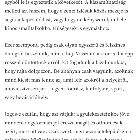
egyből le is egyeztetik a következőt. A kiszámíthatóság
mellett azt hiszem, hogy a zenei ízlésük közös mezeje is
segíti a kapcsolódást, vagy hogy ne kényszerüljön bele
kínos smalltalkokba. Hűségesek is egymáshoz.
Ezer szempont, pedig csak olyan egyszerű és felszínes
dologról beszélünk, mint a haj. Visszanő akkor is, ha épp
rosszul döntöttünk arról, kit fogadunk a bizalmunkba,
hogy rajta dolgozzon. De ahányan csak vagyunk, azoknak
mind kicsit más lenne az, amit leír azokról a helyekről,
ahova szívesen jár – legyen fodrász, tanfolyam, sport,
vagy bevásárlóhely.
Jogos-e ezután, hogy azt várjuk: a gyülekezeteinkbe jőve
mindenki egyformán jól érezze magát és otthon csak
azért, mert ott van. Csak azért, mert azon a településen a