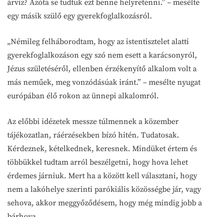
árvíz? Azóta se tudtuk ezt benne helyretenni.” – mesélte
egy másik szülő egy gyerekfoglalkozásról.
„Némileg felháborodtam, hogy az istentisztelet alatti
gyerekfoglalkozáson egy szó nem esett a karácsonyról,
Jézus születéséről, ellenben érzékenyítő alkalom volt a
más neműek, meg vonzódásúak iránt.” – mesélte nyugat
európában élő rokon az ünnepi alkalomról.
Az előbbi idézetek messze túlmennek a közember
tájékozatlan, ráérzésekben bízó hitén. Tudatosak.
Kérdeznek, kételkednek, keresnek. Mindüket értem és
többükkel tudtam arról beszélgetni, hogy hova lehet
érdemes járniuk. Mert ha a között kell választani, hogy
nem a lakóhelye szerinti parókiális közösségbe jár, vagy
sehova, akkor meggyőződésem, hogy még mindig jobb a
bárhova.