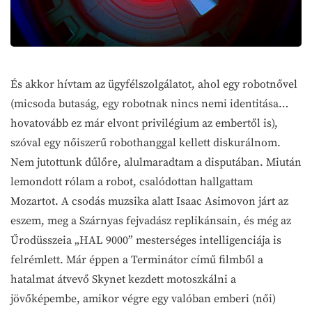
És akkor hívtam az ügyfélszolgálatot, ahol egy robotnővel
(micsoda butaság, egy robotnak nincs nemi identitása…
hovatovább ez már elvont privilégium az embertől is),
szóval egy nőiszerű robothanggal kellett diskurálnom.
Nem jutottunk dűlőre, alulmaradtam a disputában. Miután
lemondott rólam a robot, csalódottan hallgattam
Mozartot. A csodás muzsika alatt Isaac Asimovon járt az
eszem, meg a Szárnyas fejvadász replikánsain, és még az
Űrodüsszeia „HAL 9000” mesterséges intelligenciája is
felrémlett. Már éppen a Terminátor című filmből a
hatalmat átvevő Skynet kezdett motoszkálni a
jövőképembe, amikor végre egy valóban emberi (női)