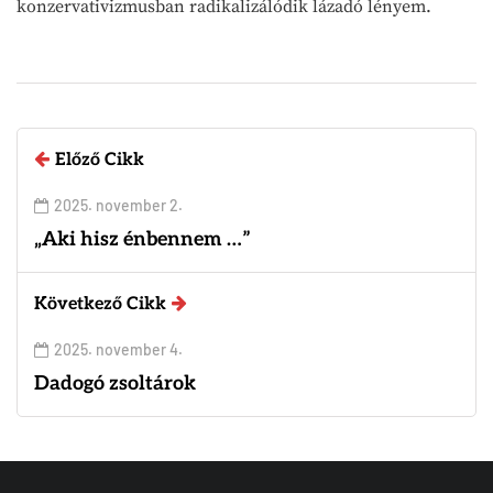
konzervativizmusban radikalizálódik lázadó lényem.
Előző Cikk
2025. november 2.
„Aki hisz énbennem …”
Következő Cikk
2025. november 4.
Dadogó zsoltárok