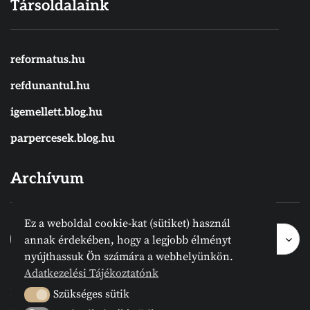
Társoldalaink
reformatus.hu
refdunantul.hu
igemellett.blog.hu
parpercesek.blog.hu
Archívum
Ez a weboldal cookie-kat (sütiket) használ
Archívum
Archívum
Hónap kijelölése
annak érdekében, hogy a legjobb élményt
nyújthassuk Ön számára a webhelyünkön.
Adatkezelési Tájékoztatónk
2024 © Megvanirva.hu - Minden jog
Szükséges sütik
Szükséges sütik