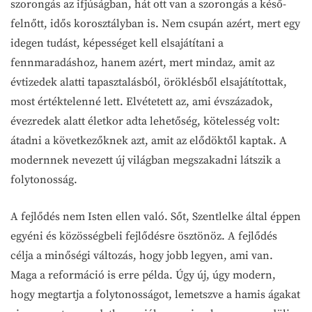
szorongás az ifjúságban, hát ott van a szorongás a késő-
felnőtt, idős korosztályban is. Nem csupán azért, mert egy
idegen tudást, képességet kell elsajátítani a
fennmaradáshoz, hanem azért, mert mindaz, amit az
évtizedek alatti tapasztalásból, öröklésből elsajátítottak,
most értéktelenné lett. Elvétetett az, ami évszázadok,
évezredek alatt életkor adta lehetőség, kötelesség volt:
átadni a következőknek azt, amit az elődöktől kaptak. A
modernnek nevezett új világban megszakadni látszik a
folytonosság.
A fejlődés nem Isten ellen való. Sőt, Szentlelke által éppen
egyéni és közösségbeli fejlődésre ösztönöz. A fejlődés
célja a minőségi változás, hogy jobb legyen, ami van.
Maga a reformáció is erre példa. Úgy új, úgy modern,
hogy megtartja a folytonosságot, lemetszve a hamis ágakat