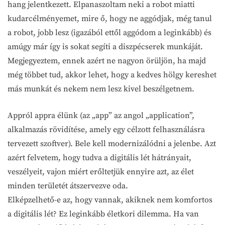
hang jelentkezett. Elpanaszoltam neki a robot miatti
kudarcélményemet, mire ő, hogy ne aggódjak, még tanul
a robot, jobb lesz (igazából ettől aggódom a leginkább) és
amúgy már így is sokat segíti a diszpécserek munkáját.
Megjegyeztem, ennek azért ne nagyon örüljön, ha majd
még többet tud, akkor lehet, hogy a kedves hölgy kereshet
más munkát és nekem nem lesz kivel beszélgetnem.
Appról appra élünk (az „app” az angol „application”,
alkalmazás rövidítése, amely egy célzott felhasználásra
tervezett szoftver). Bele kell modernizálódni a jelenbe. Azt
azért felvetem, hogy tudva a digitális lét hátrányait,
veszélyeit, vajon miért erőltetjük ennyire azt, az élet
minden területét átszervezve oda.
Elképzelhető-e az, hogy vannak, akiknek nem komfortos
a digitális lét? Ez leginkább életkori dilemma. Ha van