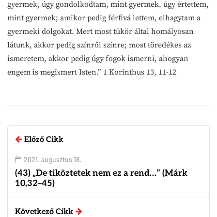
gyermek, úgy gondolkodtam, mint gyermek, úgy értettem,
mint gyermek; amikor pedig férfivá lettem, elhagytam a
gyermeki dolgokat. Mert most tükör által homályosan
látunk, akkor pedig színről színre; most töredékes az
ismeretem, akkor pedig úgy fogok ismerni, ahogyan
engem is megismert Isten.” 1 Korinthus 13, 11-12
Előző Cikk
2021. augusztus 18.
(43) „De tiköztetek nem ez a rend…” (Márk
10,32–45)
Következő Cikk