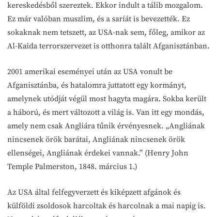
kereskedésből szereztek. Ekkor indult a tálib mozgalom.
Ez már valóban muszlim, és a saríát is bevezették. Ez
sokaknak nem tetszett, az USA-nak sem, főleg, amikor az
Al-Kaida terrorszervezet is otthonra talált Afganisztánban.
2001 amerikai eseményei után az USA vonult be
Afganisztánba, és hatalomra juttatott egy kormányt,
amelynek utódját végül most hagyta magára. Sokba került
a háború, és mert változott a világ is. Van itt egy mondás,
amely nem csak Angliára tűnik érvényesnek. „Angliának
nincsenek örök barátai, Angliának nincsenek örök
ellenségei, Angliának érdekei vannak.” (Henry John
Temple Palmerston, 1848. március 1.)
Az USA által felfegyverzett és kiképzett afgánok és
külföldi zsoldosok harcoltak és harcolnak a mai napig is.