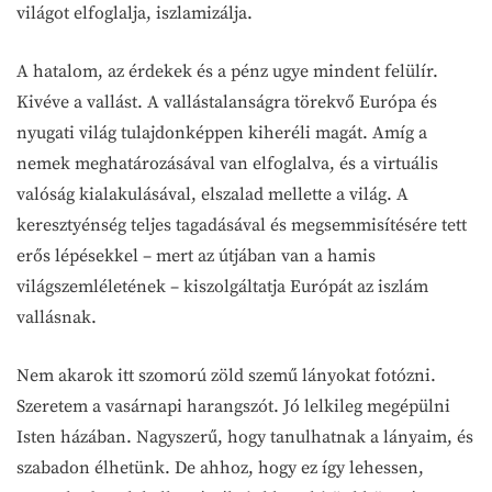
világot elfoglalja, iszlamizálja.
A hatalom, az érdekek és a pénz ugye mindent felülír.
Kivéve a vallást. A vallástalanságra törekvő Európa és
nyugati világ tulajdonképpen kiheréli magát. Amíg a
nemek meghatározásával van elfoglalva, és a virtuális
valóság kialakulásával, elszalad mellette a világ. A
keresztyénség teljes tagadásával és megsemmisítésére tett
erős lépésekkel – mert az útjában van a hamis
világszemléletének – kiszolgáltatja Európát az iszlám
vallásnak.
Nem akarok itt szomorú zöld szemű lányokat fotózni.
Szeretem a vasárnapi harangszót. Jó lelkileg megépülni
Isten házában. Nagyszerű, hogy tanulhatnak a lányaim, és
szabadon élhetünk. De ahhoz, hogy ez így lehessen,