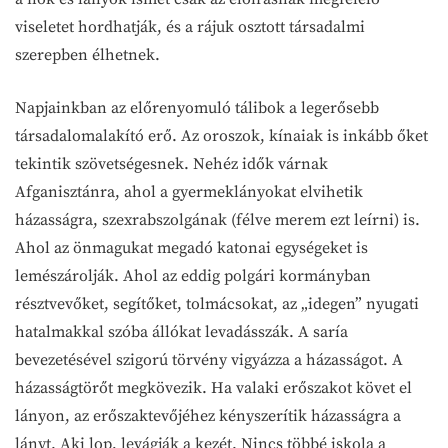
viseletet hordhatják, és a rájuk osztott társadalmi
szerepben élhetnek.
Napjainkban az előrenyomuló tálibok a legerősebb
társadalomalakító erő. Az oroszok, kínaiak is inkább őket
tekintik szövetségesnek. Nehéz idők várnak
Afganisztánra, ahol a gyermeklányokat elvihetik
házasságra, szexrabszolgának (félve merem ezt leírni) is.
Ahol az önmagukat megadó katonai egységeket is
lemészárolják. Ahol az eddig polgári kormányban
résztvevőket, segítőket, tolmácsokat, az „idegen” nyugati
hatalmakkal szóba állókat levadásszák. A saría
bevezetésével szigorú törvény vigyázza a házasságot. A
házasságtörőt megkövezik. Ha valaki erőszakot követ el
lányon, az erőszaktevőjéhez kényszerítik házasságra a
lányt. Aki lop, levágják a kezét. Nincs többé iskola a