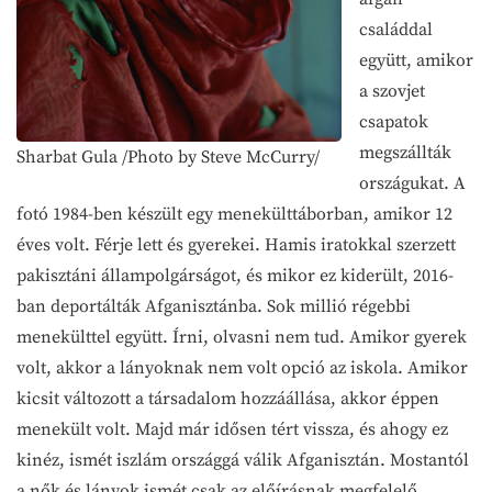
családdal
együtt, amikor
a szovjet
csapatok
megszállták
Sharbat Gula /Photo by Steve McCurry/
országukat. A
fotó 1984-ben készült egy menekülttáborban, amikor 12
éves volt. Férje lett és gyerekei. Hamis iratokkal szerzett
pakisztáni állampolgárságot, és mikor ez kiderült, 2016-
ban deportálták Afganisztánba. Sok millió régebbi
menekülttel együtt. Írni, olvasni nem tud. Amikor gyerek
volt, akkor a lányoknak nem volt opció az iskola. Amikor
kicsit változott a társadalom hozzáállása, akkor éppen
menekült volt. Majd már idősen tért vissza, és ahogy ez
kinéz, ismét iszlám országgá válik Afganisztán. Mostantól
a nők és lányok ismét csak az előírásnak megfelelő