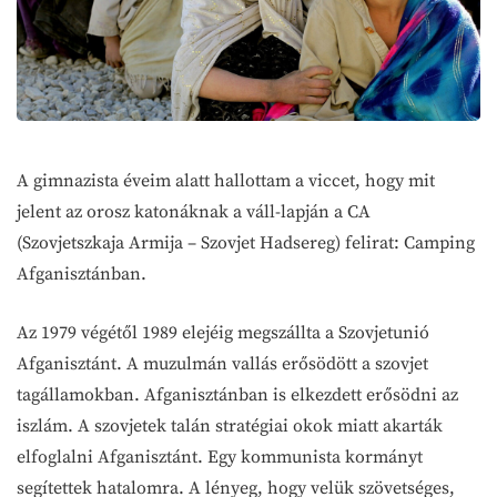
A gimnazista éveim alatt hallottam a viccet, hogy mit
jelent az orosz katonáknak a váll-lapján a CA
(Szovjetszkaja Armija – Szovjet Hadsereg) felirat: Camping
Afganisztánban.
Az 1979 végétől 1989 elejéig megszállta a Szovjetunió
Afganisztánt. A muzulmán vallás erősödött a szovjet
tagállamokban. Afganisztánban is elkezdett erősödni az
iszlám. A szovjetek talán stratégiai okok miatt akarták
elfoglalni Afganisztánt. Egy kommunista kormányt
segítettek hatalomra. A lényeg, hogy velük szövetséges,