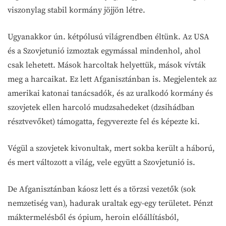
viszonylag stabil kormány jöjjön létre.
Ugyanakkor ún. kétpólusú világrendben éltünk. Az USA
és a Szovjetunió izmoztak egymással mindenhol, ahol
csak lehetett. Mások harcoltak helyettük, mások vívták
meg a harcaikat. Ez lett Afganisztánban is. Megjelentek az
amerikai katonai tanácsadók, és az uralkodó kormány és
szovjetek ellen harcoló mudzsahedeket (dzsihádban
résztvevőket) támogatta, fegyverezte fel és képezte ki.
Végül a szovjetek kivonultak, mert sokba került a háború,
és mert változott a világ, vele együtt a Szovjetunió is.
De Afganisztánban káosz lett és a törzsi vezetők (sok
nemzetiség van), hadurak uraltak egy-egy területet. Pénzt
máktermelésből és ópium, heroin előállításból,