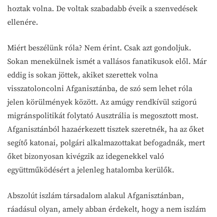
hoztak volna. De voltak szabadabb éveik a szenvedések
ellenére.
Miért beszélünk róla? Nem érint. Csak azt gondoljuk.
Sokan menekülnek ismét a vallásos fanatikusok elől. Már
eddig is sokan jöttek, akiket szerettek volna
visszatoloncolni Afganisztánba, de szó sem lehet róla
jelen körülmények között. Az amúgy rendkívül szigorú
migránspolitikát folytató Ausztrália is megosztott most.
Afganisztánból hazaérkezett tisztek szeretnék, ha az őket
segítő katonai, polgári alkalmazottakat befogadnák, mert
őket bizonyosan kivégzik az idegenekkel való
együttműködésért a jelenleg hatalomba kerülők.
Abszolút iszlám társadalom alakul Afganisztánban,
ráadásul olyan, amely abban érdekelt, hogy a nem iszlám