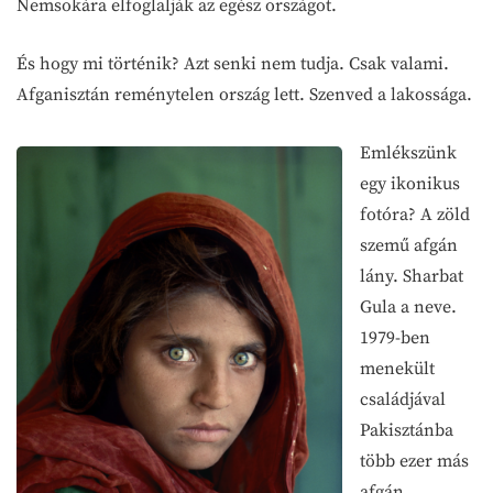
Nemsokára elfoglalják az egész országot.
És hogy mi történik? Azt senki nem tudja. Csak valami.
Afganisztán reménytelen ország lett. Szenved a lakossága.
Emlékszünk
egy ikonikus
fotóra? A zöld
szemű afgán
lány. Sharbat
Gula a neve.
1979-ben
menekült
családjával
Pakisztánba
több ezer más
afgán