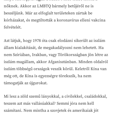
nőknek. Akkor az LMBTQ bármely betűjéről ne is
beszéljünk. Már az elfoglalt területeken zártak be
kórházakat, és megtiltották a koronavírus elleni vakcina
felvételét.
Azt látjuk, hogy 1978 óta csak elodázni sikerült az iszlám
állam kialakítását, de megakadályozni nem lehetett. Ha
nem Szíriában, Irakban, vagy Törökországban jön létre az
iszlám magállam, akkor Afganisztánban. Minden oldalról
iszlám többségű országok veszik körül. Keletről Kína van
még ott, de Kína is egyezségre törekszik, ha nem
támogatják az újgurokat.
Mi lesz a zöld szemű lányokkal, a civilekkel, családokkal,
teszem azt más vallásúakkal? Semmi jóra nem kell
számítani. Nem mintha a szovjetek és amerikaiak jót