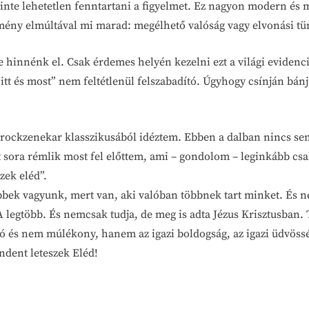
zinte lehetetlen fenntartani a figyelmet. Ez nagyon modern és
lmény elmúltával mi marad: megélhető valóság vagy elvonási tüne
 hinnénk el. Csak érdemes helyén kezelni ezt a világi evidenci
 itt és most” nem feltétlenül felszabadító. Úgyhogy csínján bá
rockzenekar klasszikusából idéztem. Ebben a dalban nincs sem
 sora rémlik most fel előttem, ami – gondolom – leginkább csak
zek eléd”.
bek vagyunk, mert van, aki valóban többnek tart minket. És n
. A legtöbb. És nemcsak tudja, de meg is adta Jézus Krisztusba
tó és nem múlékony, hanem az igazi boldogság, az igazi üdvöss
ndent leteszek Eléd!