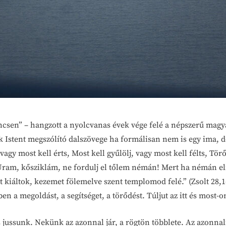
incsen” – hangzott a nyolcvanas évek vége felé a népszerű magy
k Istent megszólító dalszövege ha formálisan nem is egy ima, d
gy most kell érts, Most kell gyűlölj, vagy most kell félts, Törő
 Uram, kősziklám, ne fordulj el tőlem némán! Mert ha némán el
kiáltok, kezemet fölemelve szent templomod felé.” (Zsolt 28,1-
ben a megoldást, a segítséget, a törődést. Túljut az itt és most-
s jussunk. Nekünk az azonnal jár, a rögtön többlete. Az azonna