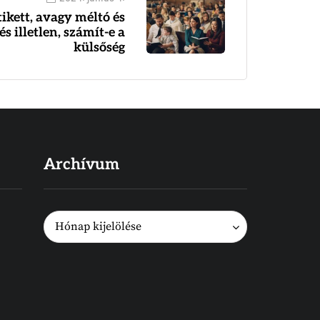
ikett, avagy méltó és
és illetlen, számít-e a
külsőség
Archívum
Archívum
Archívum
Hónap kijelölése