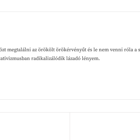
özt megtalálni az örökölt örökérvényűt és le nem venni róla a
vativizmusban radikalizálódik lázadó lényem.