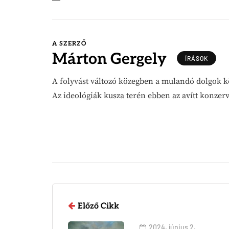
A SZERZŐ
Márton Gergely
ÍRÁSOK
A folyvást változó közegben a mulandó dolgok k
Az ideológiák kusza terén ebben az avítt konzer
Előző Cikk
2024. június 2.