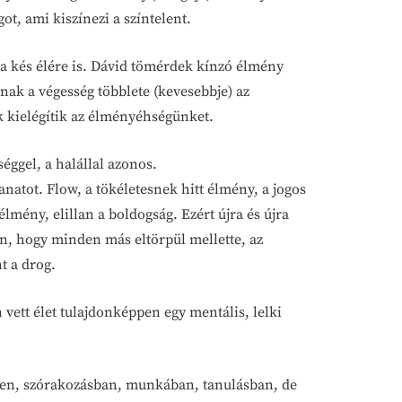
ot, ami kiszínezi a színtelent.
y a kés élére is. Dávid tömérdek kínzó élmény
snak a végesség többlete (kevesebbje) az
k kielégítik az élményéhségünket.
éggel, a halállal azonos.
anatot. Flow, a tökéletesnek hitt élmény, a jogos
lmény, elillan a boldogság. Ezért újra és újra
n, hogy minden más eltörpül mellette, az
t a drog.
 vett élet tulajdonképpen egy mentális, lelki
ésben, szórakozásban, munkában, tanulásban, de