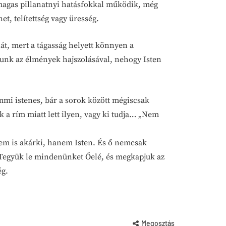
 magas pillanatnyi hatásfokkal működik, még
t, telítettség vagy üresség.
át, mert a tágasság helyett könnyen a
njunk az élmények hajszolásával, nehogy Isten
mi istenes, bár a sorok között mégiscsak
 a rím miatt lett ilyen, vagy ki tudja… „Nem
em is akárki, hanem Isten. És ő nemcsak
n. Tegyük le mindenünket Őelé, és megkapjuk az
ég.
Megosztás