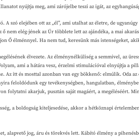
llanatot nyújtja meg, ami zárójelbe teszi az igát, az egyhangúság
ó. A szó elejében ott az „él”, ami utalhat az életre, de ugyanúg
z ő nem elég-jének az Úr többlete lett az ajándéka, a mai akará
áljon Ő élménnyel. Ha nem tud, keresünk más istenségeket, aki
megélésének élvezete. Az élménynélküliség a semmivel, az üress
lyam, ami a hátára vesz, érzelmi stimulációval elnyújtja a pill
e. Az itt és mosttal azonban van egy bökkenő: elmúlik. Oda az é
annyira feloldódunk egy tevékenységben, hangulatban, élménybe
n folytatni akarjuk, pusztán saját magáért, a megéléséért. Min
jesség, a boldogság kiteljesedése, akkor a hétköznapi értelemben
et, alapvető jog, áru és törekvés lett. Kábító élmény a pihen