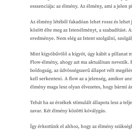
esszenciája: az élmény. Az élmény, ami a jelen pi
Az élmény létéből fakadóan lehet rossz és lehet j
között élte meg az Istenélményt, a szabadítást. A
eredménye. Nem elég az Istent szolgálni, szolg
Mint kígyóbűvölő a kígyót, úgy kábít a pillanat 
Flow-élmény, ahogy azt ma aktuálisan nevezik. Fo
boldogság, az üdvösségszerű állapot vélt megélés
kell serkenteni. A flow az a jelenség, amikor 
élmény maga lesz olyan élvezetes, hogy bármi áro
Tehát ha az érzékek stimulált állapota lesz a tel
zavar. Két élmény közötti kóválygás.
Így érkeztünk el ahhoz, hogy az élmény szükségl