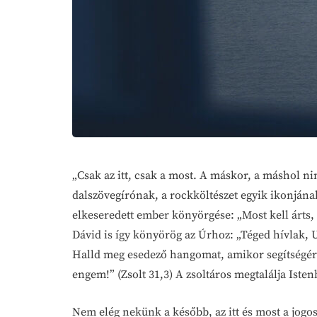
„Csak az itt, csak a most. A máskor, a máshol n
dalszövegírónak, a rockköltészet egyik ikonjána
elkeseredett ember könyörgése: „Most kell árts, va
Dávid is így könyörög az Úrhoz: „Téged hívlak,
Halld meg esedező hangomat, amikor segítségért 
engem!” (Zsolt 31,3) A zsoltáros megtalálja Isten
Nem elég nekünk a később, az itt és most a jogo