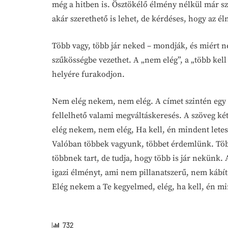
még a hitben is. Ösztökélő élmény nélkül már s
akár szerethető is lehet, de kérdéses, hogy az é
Több vagy, több jár neked – mondják, és miért ne
szűkösségbe vezethet. A „nem elég”, a „több kell
helyére furakodjon.
Nem elég nekem, nem elég. A címet szintén egy 
fellelhető valami megváltáskeresés. A szöveg két
elég nekem, nem elég, Ha kell, én mindent letes
Valóban többek vagyunk, többet érdemlünk. Töb
többnek tart, de tudja, hogy több is jár nekünk
igazi élményt, ami nem pillanatszerű, nem kábí
Elég nekem a Te kegyelmed, elég, ha kell, én mi
732