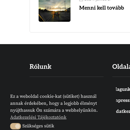
Menni kell tovább
Rólunk
Oldal
Hiszünk abban, hogy a Biblia Isten
Magunk
Ez a weboldal cookie-kat (sütiket) használ
Igéje, amelyet emberek írtak
Impres
annak érdekében, hogy a legjobb élményt
ugyan, de nem emberektől jön.
nyújthassuk Ön számára a webhelyünkön.
Adatkez
Meg van írva. Az Írás örök
Adatkezelési Tájékoztatónk
tájékozódási pont. Megelőz
Szükséges sütik
Szükséges sütik