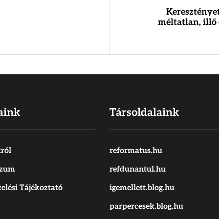
Keresztényet
méltatlan, illő 
aink
Társoldalaink
ról
reformatus.hu
szum
refdunantul.hu
elési Tájékoztató
igemellett.blog.hu
parpercesek.blog.hu