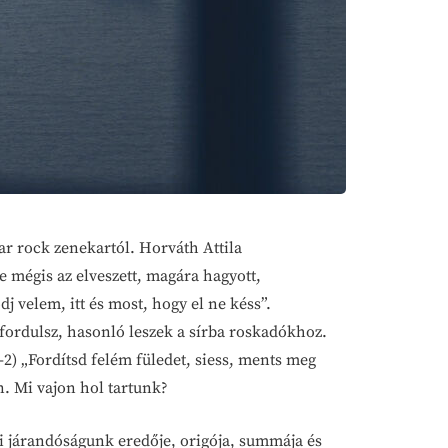
ar rock zenekartól. Horváth Attila
e mégis az elveszett, magára hagyott,
dj velem, itt és most, hogy el ne késs”.
fordulsz, hasonló leszek a sírba roskadókhoz.
2) „Fordítsd felém füledet, siess, ments meg
on. Mi vajon hol tartunk?
li járandóságunk eredője, origója, summája és