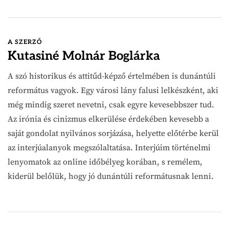
A SZERZŐ
Kutasiné Molnár Boglárka
A szó historikus és attitűd-képző értelmében is dunántúli
református vagyok. Egy városi lány falusi lelkészként, aki
még mindig szeret nevetni, csak egyre kevesebbszer tud.
Az irónia és cinizmus elkerülése érdekében kevesebb a
saját gondolat nyilvános sorjázása, helyette előtérbe kerül
az interjúalanyok megszólaltatása. Interjúim történelmi
lenyomatok az online időbélyeg korában, s remélem,
kiderül belőlük, hogy jó dunántúli reformátusnak lenni.