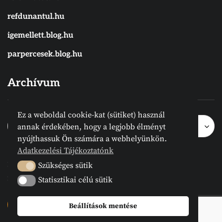
refdunantul.hu
igemellett.blog.hu
parpercesek.blog.hu
Archívum
Ez a weboldal cookie-kat (sütiket) használ
Archívum
Archívum
Hónap kijelölése
annak érdekében, hogy a legjobb élményt
nyújthassuk Ön számára a webhelyünkön.
Adatkezelési Tájékoztatónk
2024 © Megvanirva.hu - Minden jog
Szükséges sütik
Szükséges sütik
fenntartva.
Statisztikai célú sütik
Statisztikai célú sütik
Beállítások mentése