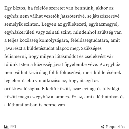
Egy biztos, ha felelős szeretet van bennünk, akkor az
egyház nem válhat vezetők játszóterévé, se játszószerévé
semelyik szinten. Legyen az gyülekezeti, egyházmegyei,
egyházkerületi vagy zsinati szint, mindenhol szükség van
a teljes közösség komolyságára, felelősségtudatára, amit
javarészt a küldetéstudat alapoz meg. Szükséges
felismerni, hogy milyen látásmódot és cselekvést vár
tőlünk Isten a közösség javát figyelembe véve. Az egyház
nem válhat kizárólag földi fókuszúvá, mert küldetésének
legjelentősebb vonatkozása az, hogy átsegít az
örökkévalóságba. E kettő között, azaz evilági és túlvilági
között maga az egyház a kapocs. Ez az, ami a láthatóban és
a láthatatlanban is benne van.
951
Megosztás