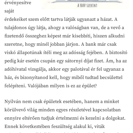
érvényesítve
saját
érdekeiket szem előtt tartva látják ugyanazt a házat. A
tulajdonos úgy látja, ahogy a valóságban van, de a vevő a
fizetendő összeghez képest már kisebbíti, hiszen alkudni
szeretne, hogy minél jobban járjon. A bank már csak
viskó állapotúnak ítéli meg az adósság fejében. A biztosító
pedig kár esetén csupán egy sátornyi díjat fizet. Ám, ha az
adóhivatal vizsgálja, akkor egy palotával ér fel ugyanaz a
ház, és bizonyítanod kell, hogy miből tudtad becsülettel
felépíteni. Valójában milyen is ez az épület?
Nyilván nem csak épületek esetében, hanem a minket
körülvevő világ minden egyes részletével kapcsolatban
ennyire eltérően tudjuk értelmezni és kezelni a dolgokat.
Ennek következtében feszültség alakul ki, viták