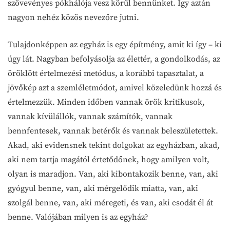
szövevényes pókhálója vesz körül bennünket. Így aztán
nagyon nehéz közös nevezőre jutni.
Tulajdonképpen az egyház is egy építmény, amit ki így – ki
úgy lát. Nagyban befolyásolja az élettér, a gondolkodás, az
öröklött értelmezési metódus, a korábbi tapasztalat, a
jövőkép azt a szemléletmódot, amivel közeledünk hozzá és
értelmezzük. Minden időben vannak örök kritikusok,
vannak kívülállók, vannak számítók, vannak
bennfentesek, vannak betérők és vannak beleszületettek.
Akad, aki evidensnek tekint dolgokat az egyházban, akad,
aki nem tartja magától értetődőnek, hogy amilyen volt,
olyan is maradjon. Van, aki kibontakozik benne, van, aki
gyógyul benne, van, aki mérgelődik miatta, van, aki
szolgál benne, van, aki méregeti, és van, aki csodát él át
benne. Valójában milyen is az egyház?