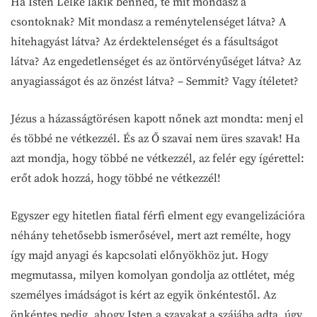
Ha Isten Lelke lakik benned, te mit mondasz a
csontoknak? Mit mondasz a reménytelenséget látva? A
hitehagyást látva? Az érdektelenséget és a fásultságot
látva? Az engedetlenséget és az öntörvényűséget látva? Az
anyagiasságot és az önzést látva? – Semmit? Vagy ítéletet?
Jézus a házasságtörésen kapott nőnek azt mondta: menj el
és többé ne vétkezzél. És az Ő szavai nem üres szavak! Ha
azt mondja, hogy többé ne vétkezzél, az felér egy ígérettel:
erőt adok hozzá, hogy többé ne vétkezzél!
Egyszer egy hitetlen fiatal férfi elment egy evangelizációra
néhány tehetősebb ismerősével, mert azt remélte, hogy
így majd anyagi és kapcsolati előnyökhöz jut. Hogy
megmutassa, milyen komolyan gondolja az ottlétet, még
személyes imádságot is kért az egyik önkéntestől. Az
önkéntes pedig, ahogy Isten a szavakat a szájába adta, úgy