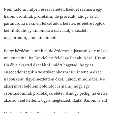
Nem tudom, milyen érzés lehetett Ezékiel számára egy
halom csontnak prófétálni, de prófétált, ahogy az Úr
parancsolta neki: én lelket adok belétek és életre fogtok
kelni! És ahogy kimondta a szavakat, elkezdett
megtörténni, amit kimondott.
Botor kérdésnek tűnhet, de érdemes eljátszani vele mégis:
mi lett volna, ha Ezékiel azt feleli az Úrnak: Nézd, Uram!
Ha élve akartad őket látni, miért hagytad, hogy az
engedetlenségük a vesztüket okozza? Én intettem őket
naponként, figyelmeztettem őket. Látod, mindhiába! Ne
akarj most belőlem bolondot csinálni, hogy egy
csonthalomnak prófétáljak életet! Amúgy pedig, ha életre
akarod őket kelteni, úgyis megteszed. Rajta! Bánom is én!