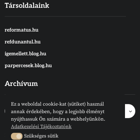
Társoldalaink
reformatus.hu
refdunantul.hu
igemellett.blog.hu
parpercesek.blog.hu
Archívum
Ez a weboldal cookie-kat (sütiket) használ
Archívum
Archívum
Hónap kijelölése
annak érdekében, hogy a legjobb élményt
nyújthassuk Ön számára a webhelyünkön.
Adatkezelési Tájékoztatónk
2024 © Megvanirva.hu - Minden jog
Szükséges sütik
Szükséges sütik