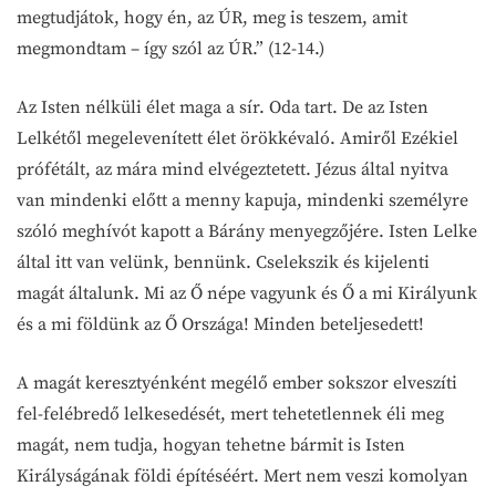
megtudjátok, hogy én, az ÚR, meg is teszem, amit
megmondtam – így szól az ÚR.” (12-14.)
Az Isten nélküli élet maga a sír. Oda tart. De az Isten
Lelkétől megelevenített élet örökkévaló. Amiről Ezékiel
prófétált, az mára mind elvégeztetett. Jézus által nyitva
van mindenki előtt a menny kapuja, mindenki személyre
szóló meghívót kapott a Bárány menyegzőjére. Isten Lelke
által itt van velünk, bennünk. Cselekszik és kijelenti
magát általunk. Mi az Ő népe vagyunk és Ő a mi Királyunk
és a mi földünk az Ő Országa! Minden beteljesedett!
A magát keresztyénként megélő ember sokszor elveszíti
fel-felébredő lelkesedését, mert tehetetlennek éli meg
magát, nem tudja, hogyan tehetne bármit is Isten
Királyságának földi építéséért. Mert nem veszi komolyan