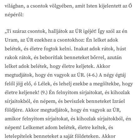
világban, a csontok völgyében, amit Isten kijelentett az Ő
népéről:
„Ti száraz csontok, halljátok az ÚR igéjét! Így szól az én
Uram, az ÚR ezekhez a csontokhoz: Én lelket adok
belétek, és életre fogtok kelni. Inakat adok rátok, húst
rakok rátok, és beborítlak benneteket bőrrel, azután
lelket adok belétek, hogy életre keljetek. Akkor
megtudjátok, hogy én vagyok az ÚR. (4-6.) A négy égtáj
felől jöjj elő, ó Lélek, és lehelj ezekbe a megöltekbe, hogy
életre keljenek! (9.) Én felnyitom sírjaitokat, és kihozlak
sírjaitokból, én népem, és beviszlek benneteket Izráel
földjére. Akkor megtudjátok, hogy én vagyok az ÚR,
amikor felnyitom sírjaitokat, és kihozlak sírjaitokból, én
népem! Lelkemet adom belétek, életre keltek, és
letelepítelek benneteket a saját földeteken. Akkor