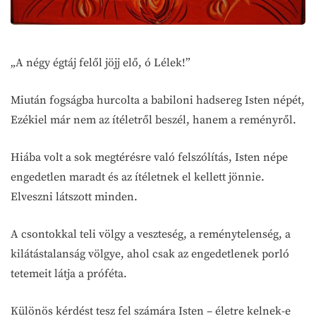
„A négy égtáj felől jöjj elő, ó Lélek!”
Miután fogságba hurcolta a babiloni hadsereg Isten népét,
Ezékiel már nem az ítéletről beszél, hanem a reményről.
Hiába volt a sok megtérésre való felszólítás, Isten népe
engedetlen maradt és az ítéletnek el kellett jönnie.
Elveszni látszott minden.
A csontokkal teli völgy a veszteség, a reménytelenség, a
kilátástalanság völgye, ahol csak az engedetlenek porló
tetemeit látja a próféta.
Különös kérdést tesz fel számára Isten – életre kelnek-e