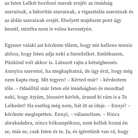
az Isten Lelkét hordozó szavak erejét: az imádság
szavainak, a bátorítás szavainak, a vigasztalás szavainak és
az áldás szavainak erejét. Ehelyett majdnem pont úgy
beszél, mintha nem is volna keresztyén.
Egyszer valaki azt kérdezte tőlem, hogy mit kellene tennie
ahhoz, hogy Isten adja neki a Szentlelket. Emlékszem,
Pünkösd volt akkor is. Látszott rajta a kétségbeesés.
Annyira szeretné, ha megkaphatná, de úgy érzi, hogy még
nem kapta meg. Mit tegyen? – Kérted már? – kérdeztem
tőle. – Odaálltál már Isten elé imádságban és mondtad
neki, hogy Atyám, Jézusért kérlek, áraszd ki rám is a Te
Lelkedet? Ha esetleg még nem, hát itt az ideje. – Ennyi? –
kérdezte meglepetten. Ennyi, – válaszoltam. – Nincs
abrakadabra, nincs hókuszpókusz, nem kellek hozzá én
se, más se, csak Isten és te. Ja, és ígéretünk van rá, hogy