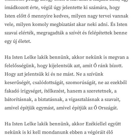
imádkozott érte, végül úgy jelentette ki számára, hogy
Isten előtt ő mennyire kedves, milyen nagy tervei vannak
vele, milyen komoly megbízatást akar neki adni. És Isten
szavai elérték, megragadták a szívét és felépítettek benne
egy új életet.
Ha Isten Lelke lakik bennünk, akkor nekünk is megvan a
felelősségünk, hogy kijelentsük azt, amit Ő ránk bízott.
Hogy azt jelentsük ki és ne mást. Ne a szívünk
keserűségét, csalódottságát, szomorúságát, ne az ezekből
fakadó irigységet, ítélkezést, hanem a szeretetnek, a
bátorításnak, a biztatásnak, a vigasztalásnak a szavait,
amivel építjük egymást, amivel építjük az Ő Országát.
Ha Isten Lelke lakik bennünk, akkor Ezékiellel együtt
nekünk is ki kell mondanunk ebben a végóráit élő