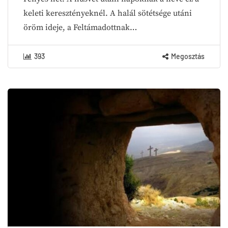
keleti keresztényeknél. A halál sötétsége utáni
öröm ideje, a Feltámadottnak…
393
Megosztás