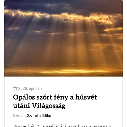
2026. április 8.
Opálos szórt fény a húsvét
utáni Világosság
Szerző:
Sz. Tóth Ildikó
Fényes hét. A húsvét utáni napoknak a neve ez a