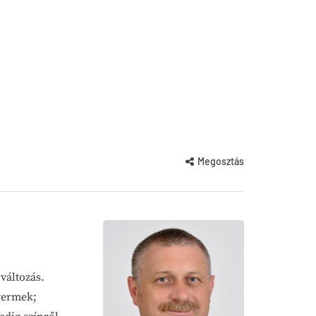
Megosztás
változás.
yermek;