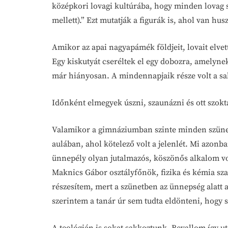
középkori lovagi kultúrába, hogy minden lovag szá
mellett).” Ezt mutatják a figurák is, ahol van husz
Amikor az apai nagyapámék földjeit, lovait elvet
Egy kiskutyát cseréltek el egy dobozra, amelyne
már hiányosan. A mindennapjaik része volt a s
Időnként elmegyek úszni, szaunázni és ott szokt
Valamikor a gimnáziumban szinte minden szünet
aulában, ahol kötelező volt a jelenlét. Mi azonb
ünnepély olyan jutalmazós, köszönős alkalom vol
Maknics Gábor osztályfőnök, fizika és kémia sza
részesítem, mert a szünetben az ünnepség alatt a
szerintem a tanár úr sem tudta eldönteni, hogy