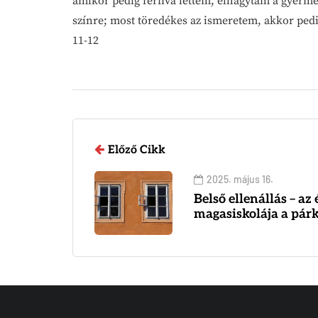
amikor pedig férfivá lettem, elhagytam a gyerme
színre; most töredékes az ismeretem, akkor ped
11-12
Előző Cikk
2025. május 16.
Belső ellenállás – az
magasiskolája a pár