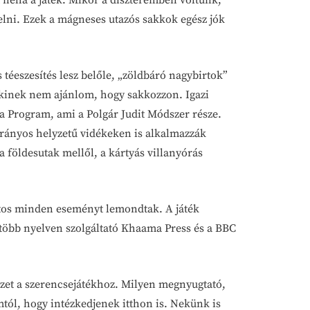
t néha a játék. Mikor a díszteremben voltunk,
telni. Ezek a mágneses utazós sakkok egész jók
.
téeszesítés lesz belőle, „zöldbáró nagybirtok”
enkinek nem ajánlom, hogy sakkozzon. Igazi
a Program, ami a Polgár Judit Módszer része.
trányos helyzetű vidékeken is alkalmazzák
 földesutak mellől, a kártyás villanyórás
atos minden eseményt lemondtak. A játék
 a több nyelven szolgáltató Khaama Press és a BBC
ezet a szerencsejátékhoz. Milyen megnyugtató,
tól, hogy intézkedjenek itthon is. Nekünk is