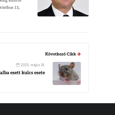
edig színről
rinthus 13,
Következő Cikk
2025. május 18.
alba esett kulcs esete