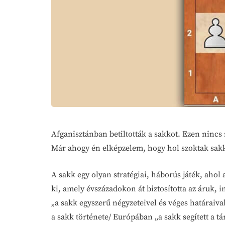
Afganisztánban betiltották a sakkot. Ezen ninc
Már ahogy én elképzelem, hogy hol szoktak sakk
A sakk egy olyan stratégiai, háborús játék, ahol
ki, amely évszázadokon át biztosította az áruk, 
„a sakk egyszerű négyzeteivel és véges határaiva
a sakk története/ Európában „a sakk segített a tá