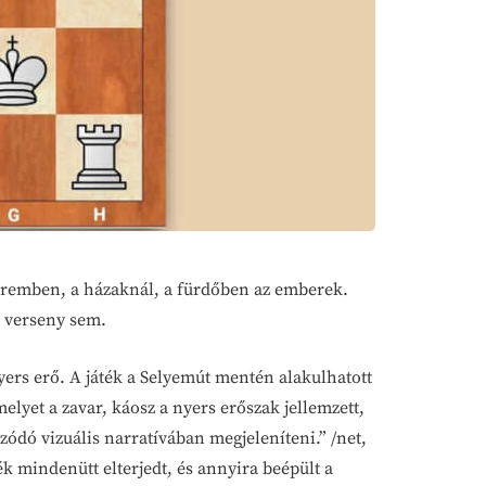
teremben, a házaknál, a fürdőben az emberek.
t verseny sem.
nyers erő. A játék a Selyemút mentén alakulhatott
lyet a zavar, káosz a nyers erőszak jellemzett,
zódó vizuális narratívában megjeleníteni.” /net,
ék mindenütt elterjedt, és annyira beépült a