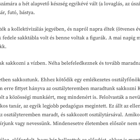
mára a hét alapvető készség egyikévé vált (a lovaglás, az úszás, 
ár, futó, bástya.
ték a kollektivizálás jegyében, és napról napra éltek (ötvenes 
k fedele sakktábla volt és benne voltak a figurák. A mai napig
akk.
ak sakkozni a vízben. Néha belefeledkeznek és tovább maradna
ben sakkoztunk. Ehhez kötődik egy emlékezetes osztályfőnöki
an erre fittyet hányva az osztályteremben maradtunk sakkozni Kál
t a közösségi munkáért, meg mindenért is. Felolvasták a nevünk
kos tanár, az egyik legjobb pedagógus megintett. Ez állt az el
z osztályteremben maradt, és sakkozott osztálytársával. Amikor 
 sírjunk vagy nevessünk. Mindenesetre életemben először nem s