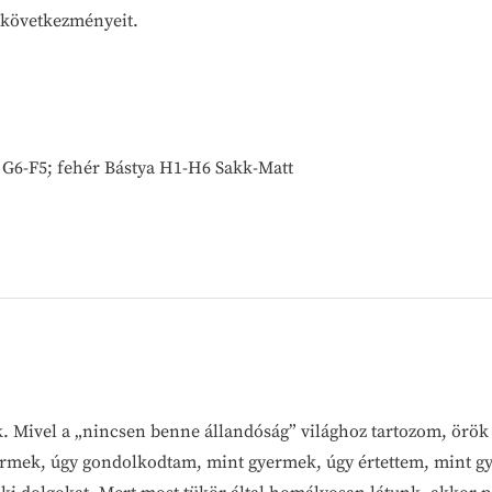
s következményeit.
i G6-F5; fehér Bástya H1-H6 Sakk-Matt
. Mivel a „nincsen benne állandóság” világhoz tartozom, örök 
ermek, úgy gondolkodtam, mint gyermek, úgy értettem, mint g