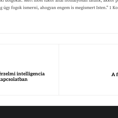
ki dolgokat. Mert most tükör által homályosan látunk, akkor p
ig úgy fogok ismerni, ahogyan engem is megismert Isten.” 1 Ko
 érzelmi intelligencia
A f
kapcsolatban