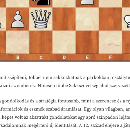
s mit szépíteni, többet nem sakkozhatnak a parkokban, osztály
ozni az emberek. Nincsen többé Sakkszövetség által szervezet
 a gondolkodás és a stratégia fontosabb, mint a szerencse és a 
információk és eszmék szabad áramlását. Egy olyan világban, ame
l képes volt az absztrakt gondolatokat egy apró színpadon lejáts
rsadalomnak megérteni új identitását. A 12. század elejére a ját