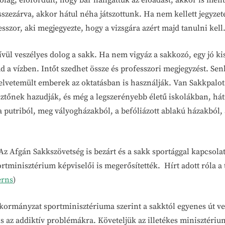
ólag, előfordult, hogy bár hallgattuk az előadást, akkor is men
összezárva, akkor hátul néha játszottunk. Ha nem kellett jegyze
sszor, aki megjegyezte, hogy a vizsgára azért majd tanulni kell
 veszélyes dolog a sakk. Ha nem vigyáz a sakkozó, egy jó kis 
 a vízben. Intőt szedhet össze és professzori megjegyzést. S
elvetemült emberek az oktatásban is használják. Van Sakkpalot
sztőnek hazudják, és még a legszerényebb életű iskolákban, há
utriból, meg vályogházakból, a befóliázott ablakú házakból, a
z Afgán Sakkszövetség is bezárt és a sakk sportággal kapcsol
sportminisztérium képviselői is megerősítették. Hírt adott róla
erns
)
b kormányzat sportminisztériuma szerint a sakktól egyenes út v
az addiktív problémákra. Követeljük az illetékes minisztérium