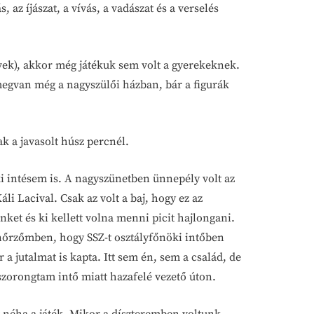
az íjászat, a vívás, a vadászat és a verselés
évek), akkor még játékuk sem volt a gyerekeknek.
 megvan még a nagyszülői házban, bár a figurák
k a javasolt húsz percnél.
 intésem is. A nagyszünetben ünnepély volt az
i Lacival. Csak az volt a baj, hogy ez az
et és ki kellett volna menni picit hajlongani.
lenőrzőmben, hogy SSZ-t osztályfőnöki intőben
a jutalmat is kapta. Itt sem én, sem a család, de
zorongtam intő miatt hazafelé vezető úton.