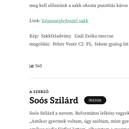
meg kell előznünk a sakk okozta pusztítás káro
Link:
Képességfejlesztő sakk
Kép: Sakkfeladvány Gaál Zsóka meccse
megoldás: Fehér Vezér C2- F5, fekete gyalog üt
540
A SZERZŐ
Soós Szilárd
ÍRÁSOK
Soós Szilárd a nevem. Református lelkész vagyok
„Amikor gyermek voltam, úgy szóltam, mint gy