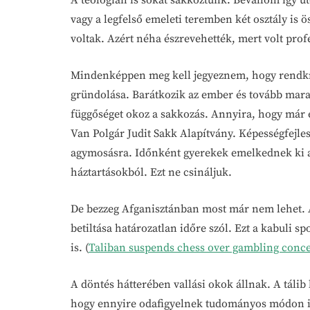
A teológián is sokat sakkoztunk. Bevallom így ut
vagy a legfelső emeleti teremben két osztály is 
voltak. Azért néha észrevehették, mert volt profe
Mindenképpen meg kell jegyeznem, hogy rendkívül
gründolása. Barátkozik az ember és tovább marad
függőséget okoz a sakkozás. Annyira, hogy már 
Van Polgár Judit Sakk Alapítvány. Képességfejle
agymosásra. Időnként gyerekek emelkednek ki a p
háztartásokból. Ezt ne csináljuk.
De bezzeg Afganisztánban most már nem lehet. A
betiltása határozatlan időre szól. Ezt a kabuli 
is. (
Taliban suspends chess over gambling conc
A döntés hátterében vallási okok állnak. A táli
hogy ennyire odafigyelnek tudományos módon is 