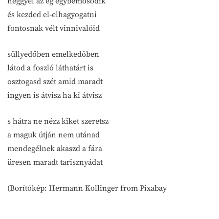
heggyel az ég egybemosódik
és kezded el-elhagyogatni
fontosnak vélt vinnivalóid
süllyedőben emelkedőben
látod a foszló láthatárt is
osztogasd szét amid maradt
ingyen is átvisz ha ki átvisz
s hátra ne nézz kiket szeretsz
a maguk útján nem utánad
mendegélnek akaszd a fára
üresen maradt tarisznyádat
(Borítókép: Hermann Kollinger from Pixabay