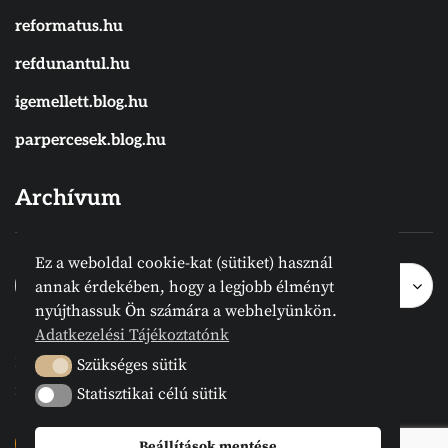
reformatus.hu
refdunantul.hu
igemellett.blog.hu
parpercesek.blog.hu
Archívum
Ez a weboldal cookie-kat (sütiket) használ
Archívum
Archívum
Hónap kijelölése
annak érdekében, hogy a legjobb élményt
nyújthassuk Ön számára a webhelyünkön.
Adatkezelési Tájékoztatónk
2024 © Megvanirva.hu - Minden jog
Szükséges sütik
Szükséges sütik
fenntartva.
Statisztikai célú sütik
Statisztikai célú sütik
Beállítások mentése