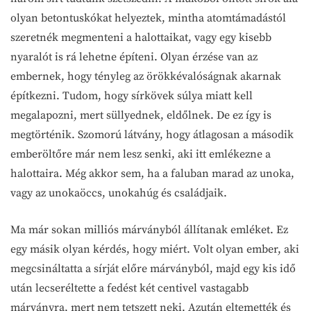
olyan betontuskókat helyeztek, mintha atomtámadástól
szeretnék megmenteni a halottaikat, vagy egy kisebb
nyaralót is rá lehetne építeni. Olyan érzése van az
embernek, hogy tényleg az örökkévalóságnak akarnak
építkezni. Tudom, hogy sírkövek súlya miatt kell
megalapozni, mert süllyednek, eldőlnek. De ez így is
megtörténik. Szomorú látvány, hogy átlagosan a második
emberöltőre már nem lesz senki, aki itt emlékezne a
halottaira. Még akkor sem, ha a faluban marad az unoka,
vagy az unokaöccs, unokahúg és családjaik.
Ma már sokan milliós márványból állítanak emléket. Ez
egy másik olyan kérdés, hogy miért. Volt olyan ember, aki
megcsináltatta a sírját előre márványból, majd egy kis idő
után lecseréltette a fedést két centivel vastagabb
márványra, mert nem tetszett neki. Azután eltemették és