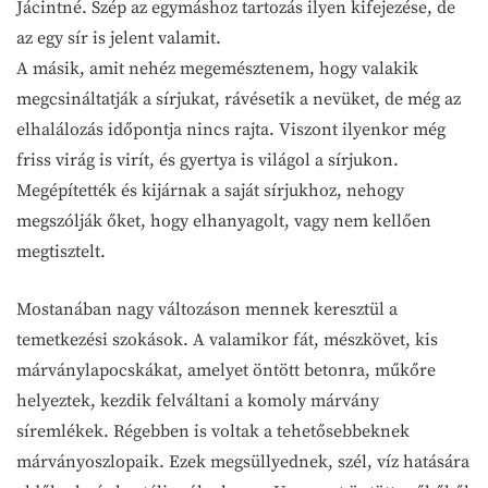
Jácintné. Szép az egymáshoz tartozás ilyen kifejezése, de
az egy sír is jelent valamit.
A másik, amit nehéz megemésztenem, hogy valakik
megcsináltatják a sírjukat, rávésetik a nevüket, de még az
elhalálozás időpontja nincs rajta. Viszont ilyenkor még
friss virág is virít, és gyertya is világol a sírjukon.
Megépítették és kijárnak a saját sírjukhoz, nehogy
megszólják őket, hogy elhanyagolt, vagy nem kellően
megtisztelt.
Mostanában nagy változáson mennek keresztül a
temetkezési szokások. A valamikor fát, mészkövet, kis
márványlapocskákat, amelyet öntött betonra, műkőre
helyeztek, kezdik felváltani a komoly márvány
síremlékek. Régebben is voltak a tehetősebbeknek
márványoszlopaik. Ezek megsüllyednek, szél, víz hatására