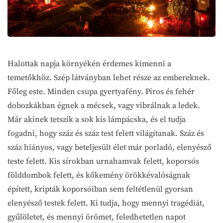
Halottak napja környékén érdemes kimenni a
temetőkhöz. Szép látványban lehet része az embereknek.
Főleg este. Minden csupa gyertyafény. Piros és fehér
dobozkákban égnek a mécsek, vagy vibrálnak a ledek.
Már akinek tetszik a sok kis lámpácska, és el tudja
fogadni, hogy száz és száz test felett világítanak. Száz és
száz hiányos, vagy beteljesült élet már porladó, elenyésző
teste felett. Kis sírokban urnahamvak felett, koporsós
földdombok felett, és kőkemény örökkévalóságnak
épített, kripták koporsóiban sem feltétlenül gyorsan
elenyésző testek felett. Ki tudja, hogy mennyi tragédiát,
gyűlöletet, és mennyi örömet, feledhetetlen napot