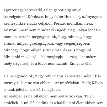
Egyszer egy kereskedő, talán gábor-cigánnyal
beszélgettem. Kérdezte, hogy felteríthet-e egy szőnyeget a
kerítésünkre eladás céljából. Persze, mondtam neki.
Köszöni, mert nem mindenki engedi meg. Sokan lenézik
mondta. Azután megegyeztünk, hogy mindegy hogy
éltünk, milyen gazdagságban, vagy szegénységben.
Mindegy, hogy milyen sírunk lesz, és az is hogy hol.
Mindenki megkapja – ha megkapja – a maga két méter
mély sírgödrét, és a többi nem számít. Ennyi az élet.
Ha belegondolok, hogy református keresztyén népünk is
mennyire benne van ebben a sír mizériában. Pedig Kálvin
is csak jeltelen sírt kért magának.
Az élőkben és halottakban nem sok közös van. Talán
emlékek. A mi élő életünk és a halál utáni életünkben sem