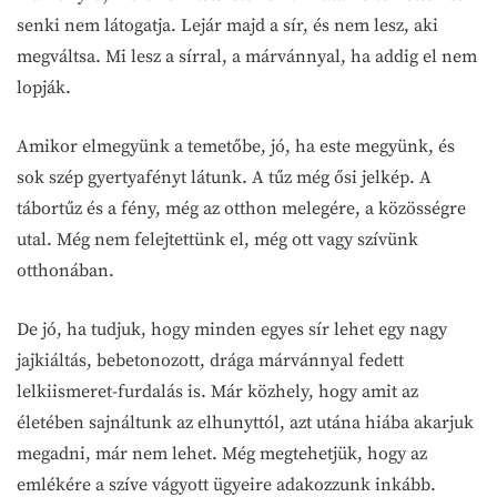
senki nem látogatja. Lejár majd a sír, és nem lesz, aki
megváltsa. Mi lesz a sírral, a márvánnyal, ha addig el nem
lopják.
Amikor elmegyünk a temetőbe, jó, ha este megyünk, és
sok szép gyertyafényt látunk. A tűz még ősi jelkép. A
tábortűz és a fény, még az otthon melegére, a közösségre
utal. Még nem felejtettünk el, még ott vagy szívünk
otthonában.
De jó, ha tudjuk, hogy minden egyes sír lehet egy nagy
jajkiáltás, bebetonozott, drága márvánnyal fedett
lelkiismeret-furdalás is. Már közhely, hogy amit az
életében sajnáltunk az elhunyttól, azt utána hiába akarjuk
megadni, már nem lehet. Még megtehetjük, hogy az
emlékére a szíve vágyott ügyeire adakozzunk inkább.