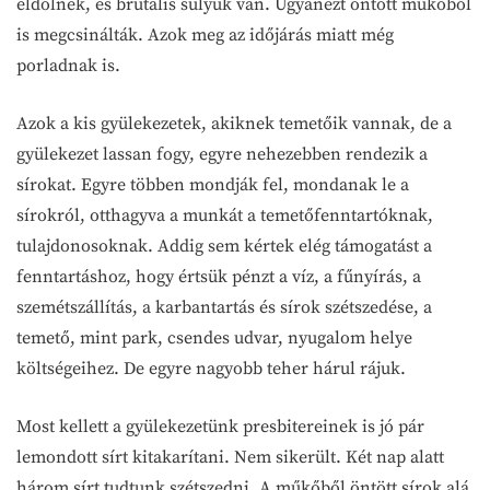
eldőlnek, és brutális súlyuk van. Ugyanezt öntött műkőből
is megcsinálták. Azok meg az időjárás miatt még
porladnak is.
Azok a kis gyülekezetek, akiknek temetőik vannak, de a
gyülekezet lassan fogy, egyre nehezebben rendezik a
sírokat. Egyre többen mondják fel, mondanak le a
sírokról, otthagyva a munkát a temetőfenntartóknak,
tulajdonosoknak. Addig sem kértek elég támogatást a
fenntartáshoz, hogy értsük pénzt a víz, a fűnyírás, a
szemétszállítás, a karbantartás és sírok szétszedése, a
temető, mint park, csendes udvar, nyugalom helye
költségeihez. De egyre nagyobb teher hárul rájuk.
Most kellett a gyülekezetünk presbitereinek is jó pár
lemondott sírt kitakarítani. Nem sikerült. Két nap alatt
három sírt tudtunk szétszedni. A műkőből öntött sírok alá