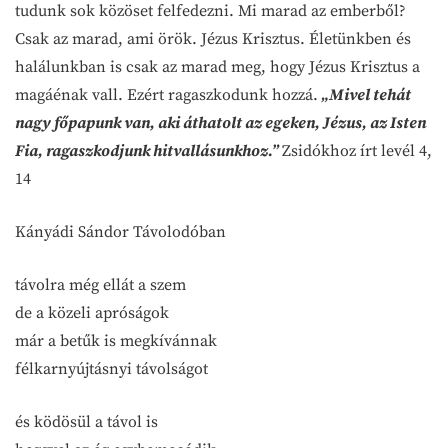
tudunk sok közöset felfedezni. Mi marad az emberből?
Csak az marad, ami örök. Jézus Krisztus. Életünkben és
halálunkban is csak az marad meg, hogy Jézus Krisztus a
magáénak vall. Ezért ragaszkodunk hozzá.
„Mivel tehát
nagy főpapunk van, aki áthatolt az egeken, Jézus, az Isten
Fia, ragaszkodjunk hitvallásunkhoz.”
Zsidókhoz írt levél 4,
14
Kányádi Sándor Távolodóban
távolra még ellát a szem
de a közeli apróságok
már a betűk is megkívánnak
félkarnyújtásnyi távolságot
és ködösül a távol is