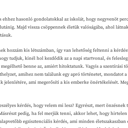
s ehhez hasonló gondolatokkal az iskolát, hogy negyvenöt pe
élutánig. Majd vissza csöppennek életük valóságába, ahol látna
tásuk.
ek hozzám kis létszámban, így van lehetőség feltenni a kérdést
ogy tudjuk, kinél hol kezdődik az a napi startvonal, és felesle
t megélhető benne az, amiért hitoktatunk. Vagyis a szentírási t
lethelyzet, amihez nem találunk egy apró történetet, mondatot 
 jelenlétére, ami megerősíti a kis emberke önértékelését. Meg
zélyes kérdés, hogy velem mi lesz? Egyrészt, mert önzésnek t
részt pedig, ha fel merjük tenni, akkor lehet, hogy hirtelen 
galapvetőbb egzisztenciális kérdés, ami minden életszakaszba