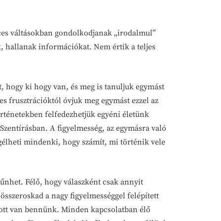
rces váltásokban gondolkodjanak „irodalmul”
k, hallanak információkat. Nem értik a teljes
, hogy ki hogy van, és meg is tanuljuk egymást
ges frusztrációktól óvjuk meg egymást ezzel az
örténetekben felfedezhetjük egyéni életünk
a Szentírásban. A figyelmesség, az egymásra való
élheti mindenki, hogy számít, mi történik vele
űnhet. Félő, hogy válaszként csak annyit
összeroskad a nagy figyelmességgel felépített
n ott van bennünk. Minden kapcsolatban élő