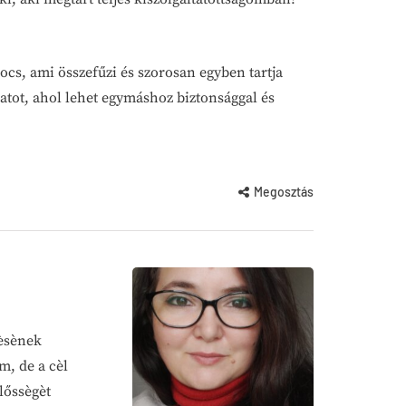
cs, ami összefűzi és szorosan egyben tartja
latot, ahol lehet egymáshoz biztonsággal és
Megosztás
dèsènek
m, de a cèl
lőssègèt