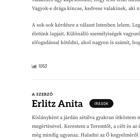
Vagyok-e drága kincse, kedvese valakinek, aki 
A sok-sok kérdésre a választ Istenben lelem. Le
életünk lapjait. Különálló személyiségek vagyunk
elfogadással kötődni, ahol nagyon is számít, hog
1053
A SZERZŐ
Erlitz Anita
ÍRÁSOK
Kislánykènt a járdán sètálva gyakran ütköztem 
megèrtèsèvel. Kerestem a Teremtőt, a cèlt ès a
mèg mindig ugyanaz. Haladni az Ő kegyelmèről a 