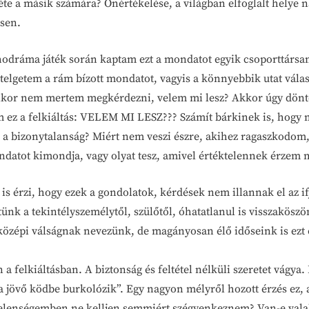
léte a másik számára? Önértékelése, a világban elfoglalt helye n
ssen.
dráma játék során kaptam ezt a mondatot egyik csoporttársamt
ételgetem a rám bízott mondatot, vagyis a könnyebbik utat vá
amikor nem mertem megkérdezni, velem mi lesz? Akkor úgy dön
m ez a felkiáltás: VELEM MI LESZ??? Számít bárkinek is, hogy m
 bizonytalanság? Miért nem veszi észre, akihez ragaszkodom, 
ondatot kimondja, vagy olyat tesz, amivel értéktelennek érzem
is érzi, hogy ezek a gondolatok, kérdések nem illannak el az i
nk a tekintélyszemélytől, szülőtől, óhatatlanul is visszakös
középi válságnak nevezünk, de magányosan élő időseink is ezt 
felkiáltásban. A biztonság és feltétel nélküli szeretet vágya.
jövő ködbe burkolózik”. Egy nagyon mélyről hozott érzés ez, 
telenségemben ne kelljen semmiért szégyenkeznem? Van-e valaki