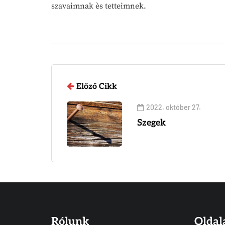
szavaimnak ès tetteimnek.
Előző Cikk
2022. október 27.
Szegek
Rólunk
Oldal