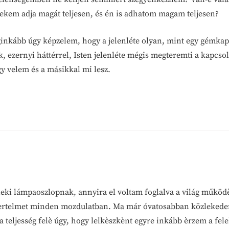
nekem adja magát teljesen, és én is adhatom magam teljesen?
ginkább úgy képzelem, hogy a jelenléte olyan, mint egy gémkapo
, ezernyi háttérrel, Isten jelenléte mégis megteremti a kapcso
y velem és a másikkal mi lesz.
neki lámpaoszlopnak, annyira el voltam foglalva a világ műkö
z èrtelmet minden mozdulatban. Ma már óvatosabban közlekede
teljesség felè úgy, hogy lelkèszkènt egyre inkább èrzem a fele