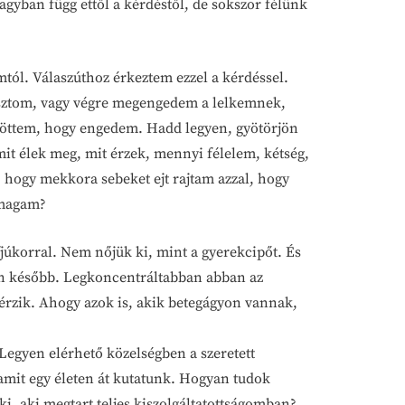
agyban függ ettől a kérdéstől, de sokszor félünk
ól. Válaszúthoz érkeztem ezzel a kérdéssel.
lasztom, vagy végre megengedem a lelkemnek,
töttem, hogy engedem. Hadd legyen, gyötörjön
it élek meg, mit érzek, mennyi félelem, kétség,
hogy mekkora sebeket ejt rajtam azzal, hogy
 magam?
fjúkorral. Nem nőjük ki, mint a gyerekcipőt. És
zön később. Legkoncentráltabban abban az
érzik. Ahogy azok is, akik betegágyon vannak,
 Legyen elérhető közelségben a szeretett
amit egy életen át kutatunk. Hogyan tudok
, aki megtart teljes kiszolgáltatottságomban?