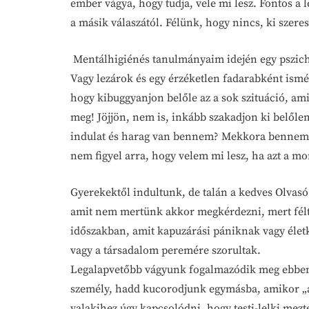
ember vágya, hogy tudja, vele mi lesz. Fontos a 
a másik válaszától. Félünk, hogy nincs, ki szere
Mentálhigiénés tanulmányaim idején egy pszicho
Vagy lezárok és egy érzéketlen fadarabként ism
hogy kibuggyanjon belőle az a sok szituáció, 
meg! Jöjjön, nem is, inkább szakadjon ki belőle
indulat és harag van bennem? Mekkora bennem a
nem figyel arra, hogy velem mi lesz, ha azt a m
Gyerekektől indultunk, de talán a kedves Olvasó 
amit nem mertünk akkor megkérdezni, mert féltü
időszakban, amit kapuzárási pániknak vagy élet
vagy a társadalom peremére szorultak.
Legalapvetőbb vágyunk fogalmazódik meg ebben a 
személy, hadd kucorodjunk egymásba, amikor „a 
valakihez úgy kapcsolódni, hogy testi-lelki mez