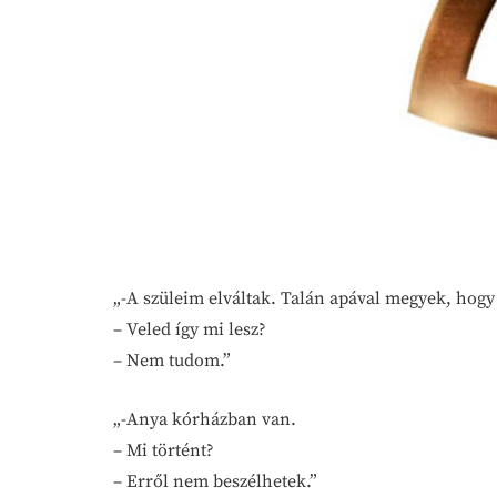
„-A szüleim elváltak. Talán apával megyek, hog
– Veled így mi lesz?
– Nem tudom.”
„-Anya kórházban van.
– Mi történt?
– Erről nem beszélhetek.”