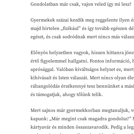
Gondolatban már csak, vajon veled így mi lesz?
Gyermekek százai kezdik meg reggelente ilyen é
majd hirtelen „fizikául” és így tovább egészen d
egészt, és csak sodródnak mert nincs más válasz
Előnyös helyzetben vagyok, hiszen hittanra jönn
értő figyelemmel hallgatni. Fontos információ, h
aprósággal. Valóban kiváltságos helyzet ez, mer
kihívásait és Isten válaszát. Mert nincs olyan é
ráhangolódás érzékennyé tesz bennünket a másik
és támogatjuk, ahogy tőlünk telik.
Mert sajnos már gyermekkorban megtanuljuk, ves
kapunk: „Már megint csak magadra gondolsz?” Más
kártyavár és minden összezavarodik. Pedig a le