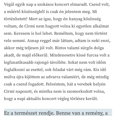
Végül egyik nap a szokásos koncert elmaradt. Csend volt,
a műértő közönségből is csak én jelentem meg. Mi
történhetett? Mert az igaz, hogy én hanyag közönség
voltam, de Cirmi nem hagyott volna ki egyetlen alkalmat
sem. Keresem is hol lehet. Reméltem, hogy nem történt
vele semmi. Aznap reggel már láttam, adtam is neki enni,
akkor még teljesen jól volt. Biztos valami sürgős dolga
akadt, de majd előkerül. Mindenesetre kissé furcsa volt a
legfanatikusabb rajongó távolléte. Sokat nem volt időm
foglalkozni az esettel, sok feladat várt még rám. Kis idő
múlva újra kijöttem az udvarra valamiért, de még mindig
csak a csend fogadott. Felnéztem, hát a verebek helyén
Cirmi napozott, és mintha nem is szomorkodott volna,
hogy a napi aktuális koncert végleg törlésre került.
Ez a természet rendje. Benne van a remény, a