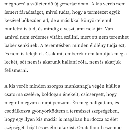
méghozzá a születendő új generációban. A kis veréb nem
ismert fáradtságot, mivel tudta, hogy a természet egyik
kezével bőkezűen ad, de a másikkal könyörtelenül
büntetni is tud, és mindig elveszi, ami neki jár. Van,
amivel nem érdemes vitába szállni, mert ott nem teremhet
babér senkinek. A teremtésben minden élőlény tudja ezt,
és nem is felejti el. Csak mi, emberek nem tanuljuk meg a
leckét, sőt nem is akarunk hallani róla, nem is akarjuk
felismerni.
A kis veréb minden szorgos munkanapja végén kiállt a
csatorna szélére, boldogan énekelt, csicsergett, hogy
megint megvan a napi penzum. Én meg hallgattam, és
csodálkozva gyönyörködtem a természet szépségében,
hogy egy ilyen kis madár is magában hordozza az élet
szépségét, báját és az élni akarást. Óhatatlanul eszembe