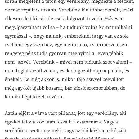
során megjelent a tetőn egy veréblány, megnézte a fészket,
de már repült is tovább. Verebünk tán többet remélt, ezért
elkeseredett kicsit, de csak dolgozott tovább. Szívesen
megvigasztaltam volna – ha tudtunk volna kommunikálni
egymással –, hogy nálunk, embereknél is így van ez sok
esetben: egy szép ház, egy menő autó, és természetesen
rengeteg pénz tudja gyorsan megnyitni a „gyengébbik
nem” szívét. Verebünk – mivel nem tudtunk szót váltani –
nem foglalkozott velem, csak dolgozott nap nap után, és
énekelt. És még akkor is, mikor fájó szívvel begyűjtött
még egy-két újabb kosarat, bár kicsit szomorúbban, de
konokul építkezett tovább.
Aztán eljött a várva várt pillanat, jött egy veréblány, aki
egy-két tétova kör után leszállt a csatornára. Vagy a
verébfiú tetszett meg neki, vagy az idő közben elkészült