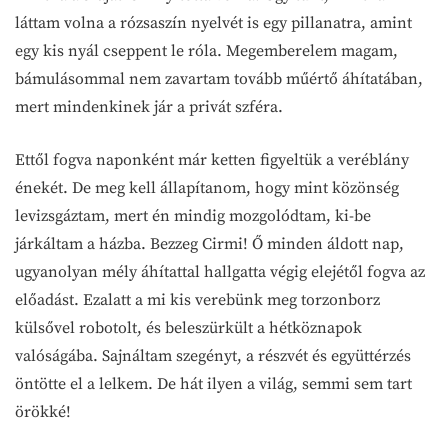
láttam volna a rózsaszín nyelvét is egy pillanatra, amint
egy kis nyál cseppent le róla. Megemberelem magam,
bámulásommal nem zavartam tovább műértő áhítatában,
mert mindenkinek jár a privát szféra.
Ettől fogva naponként már ketten figyeltük a veréblány
énekét. De meg kell állapítanom, hogy mint közönség
levizsgáztam, mert én mindig mozgolódtam, ki-be
járkáltam a házba. Bezzeg Cirmi! Ő minden áldott nap,
ugyanolyan mély áhítattal hallgatta végig elejétől fogva az
előadást. Ezalatt a mi kis verebünk meg torzonborz
külsővel robotolt, és beleszürkült a hétköznapok
valóságába. Sajnáltam szegényt, a részvét és együttérzés
öntötte el a lelkem. De hát ilyen a világ, semmi sem tart
örökké!