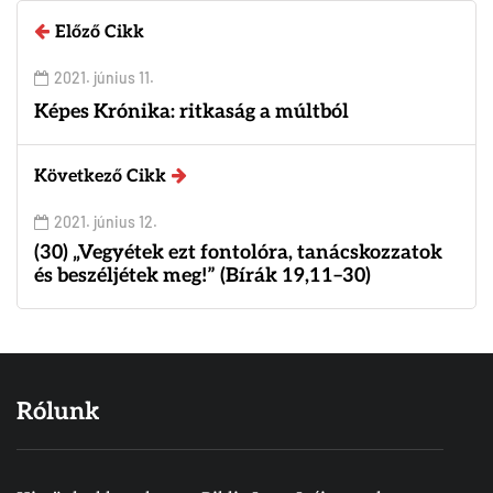
Előző Cikk
2021. június 11.
Képes Krónika: ritkaság a múltból
Következő Cikk
2021. június 12.
(30) „Vegyétek ezt fontolóra, tanácskozzatok
és beszéljétek meg!” (Bírák 19,11–30)
Rólunk