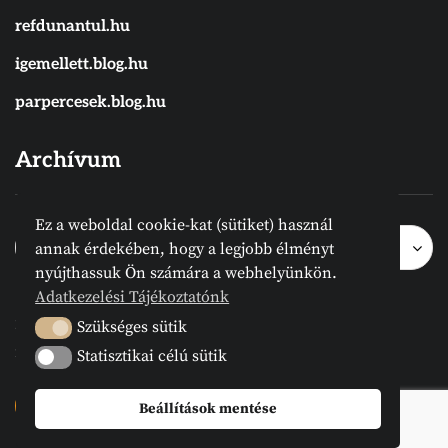
refdunantul.hu
igemellett.blog.hu
parpercesek.blog.hu
Archívum
Ez a weboldal cookie-kat (sütiket) használ
Archívum
Archívum
Hónap kijelölése
annak érdekében, hogy a legjobb élményt
nyújthassuk Ön számára a webhelyünkön.
Adatkezelési Tájékoztatónk
2024 © Megvanirva.hu - Minden jog
Szükséges sütik
Szükséges sütik
fenntartva.
Statisztikai célú sütik
Statisztikai célú sütik
Beállítások mentése