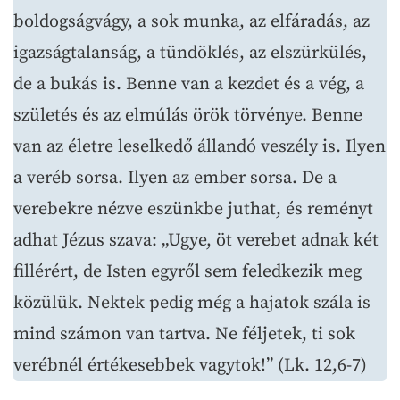
boldogságvágy, a sok munka, az elfáradás, az
igazságtalanság, a tündöklés, az elszürkülés,
de a bukás is. Benne van a kezdet és a vég, a
születés és az elmúlás örök törvénye. Benne
van az életre leselkedő állandó veszély is. Ilyen
a veréb sorsa. Ilyen az ember sorsa. De a
verebekre nézve eszünkbe juthat, és reményt
adhat Jézus szava: „Ugye, öt verebet adnak két
fillérért, de Isten egyről sem feledkezik meg
közülük. Nektek pedig még a hajatok szála is
mind számon van tartva. Ne féljetek, ti sok
verébnél értékesebbek vagytok!” (Lk. 12,6-7)