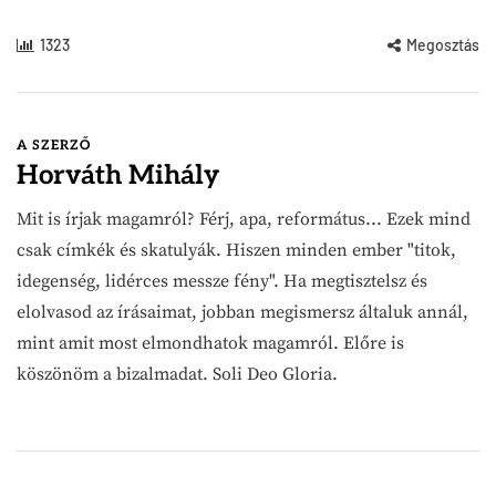
1323
Megosztás
A SZERZŐ
Horváth Mihály
Mit is írjak magamról? Férj, apa, református... Ezek mind
csak címkék és skatulyák. Hiszen minden ember "titok,
idegenség, lidérces messze fény". Ha megtisztelsz és
elolvasod az írásaimat, jobban megismersz általuk annál,
mint amit most elmondhatok magamról. Előre is
köszönöm a bizalmadat. Soli Deo Gloria.