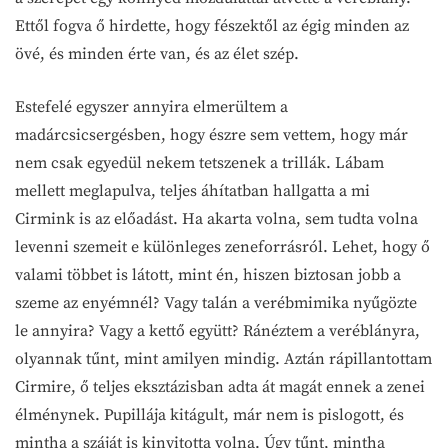
Ettől fogva ő hirdette, hogy fészektől az égig minden az
övé, és minden érte van, és az élet szép.
Estefelé egyszer annyira elmerültem a
madárcsicsergésben, hogy észre sem vettem, hogy már
nem csak egyedül nekem tetszenek a trillák. Lábam
mellett meglapulva, teljes áhítatban hallgatta a mi
Cirmink is az előadást. Ha akarta volna, sem tudta volna
levenni szemeit e különleges zeneforrásról. Lehet, hogy ő
valami többet is látott, mint én, hiszen biztosan jobb a
szeme az enyémnél? Vagy talán a verébmimika nyűgözte
le annyira? Vagy a kettő együtt? Ránéztem a veréblányra,
olyannak tűnt, mint amilyen mindig. Aztán rápillantottam
Cirmire, ő teljes eksztázisban adta át magát ennek a zenei
élménynek. Pupillája kitágult, már nem is pislogott, és
mintha a száját is kinyitotta volna. Úgy tűnt, mintha