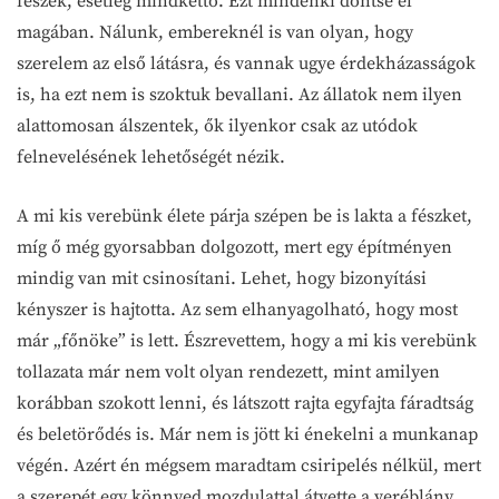
fészek, esetleg mindkettő. Ezt mindenki döntse el
magában. Nálunk, embereknél is van olyan, hogy
szerelem az első látásra, és vannak ugye érdekházasságok
is, ha ezt nem is szoktuk bevallani. Az állatok nem ilyen
alattomosan álszentek, ők ilyenkor csak az utódok
felnevelésének lehetőségét nézik.
A mi kis verebünk élete párja szépen be is lakta a fészket,
míg ő még gyorsabban dolgozott, mert egy építményen
mindig van mit csinosítani. Lehet, hogy bizonyítási
kényszer is hajtotta. Az sem elhanyagolható, hogy most
már „főnöke” is lett. Észrevettem, hogy a mi kis verebünk
tollazata már nem volt olyan rendezett, mint amilyen
korábban szokott lenni, és látszott rajta egyfajta fáradtság
és beletörődés is. Már nem is jött ki énekelni a munkanap
végén. Azért én mégsem maradtam csiripelés nélkül, mert
a szerepét egy könnyed mozdulattal átvette a veréblány.