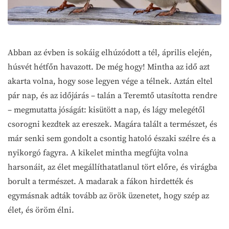
Abban az évben is sokáig elhúzódott a tél, április elején,
húsvét hétfőn havazott. De még hogy! Mintha az idő azt
akarta volna, hogy sose legyen vége a télnek. Aztán eltel
pár nap, és az időjárás – talán a Teremtő utasította rendre
– megmutatta jóságát: kisütött a nap, és lágy melegétől
csorogni kezdtek az ereszek. Magára talált a természet, és
már senki sem gondolt a csontig hatoló északi szélre és a
nyikorgó fagyra. A kikelet mintha megfújta volna
harsonáit, az élet megállíthatatlanul tört előre, és virágba
borult a természet. A madarak a fákon hirdették és
egymásnak adták tovább az örök üzenetet, hogy szép az
élet, és öröm élni.