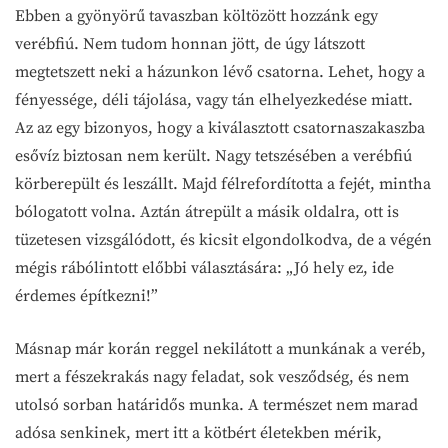
Ebben a gyönyörű tavaszban költözött hozzánk egy
verébfiú. Nem tudom honnan jött, de úgy látszott
megtetszett neki a házunkon lévő csatorna. Lehet, hogy a
fényessége, déli tájolása, vagy tán elhelyezkedése miatt.
Az az egy bizonyos, hogy a kiválasztott csatornaszakaszba
esővíz biztosan nem került. Nagy tetszésében a verébfiú
körberepült és leszállt. Majd félrefordította a fejét, mintha
bólogatott volna. Aztán átrepült a másik oldalra, ott is
tüzetesen vizsgálódott, és kicsit elgondolkodva, de a végén
mégis rábólintott előbbi választására: „Jó hely ez, ide
érdemes építkezni!”
Másnap már korán reggel nekilátott a munkának a veréb,
mert a fészekrakás nagy feladat, sok vesződség, és nem
utolsó sorban határidős munka. A természet nem marad
adósa senkinek, mert itt a kötbért életekben mérik,