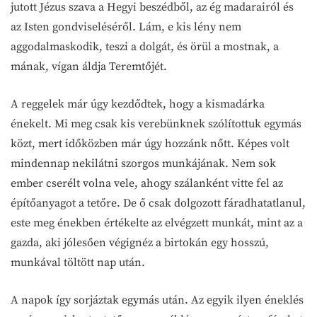
jutott Jézus szava a Hegyi beszédből, az ég madarairól és
az Isten gondviseléséről. Lám, e kis lény nem
aggodalmaskodik, teszi a dolgát, és örül a mostnak, a
mának, vígan áldja Teremtőjét.
A reggelek már úgy kezdődtek, hogy a kismadárka
énekelt. Mi meg csak kis verebünknek szólítottuk egymás
közt, mert időközben már úgy hozzánk nőtt. Képes volt
mindennap nekilátni szorgos munkájának. Nem sok
ember cserélt volna vele, ahogy szálanként vitte fel az
építőanyagot a tetőre. De ő csak dolgozott fáradhatatlanul,
este meg énekben értékelte az elvégzett munkát, mint az a
gazda, aki jólesően végignéz a birtokán egy hosszú,
munkával töltött nap után.
A napok így sorjáztak egymás után. Az egyik ilyen éneklés