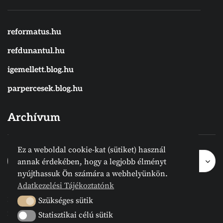
reformatus.hu
refdunantul.hu
igemellett.blog.hu
parpercesek.blog.hu
Archívum
Ez a weboldal cookie-kat (sütiket) használ
Archívum
Archívum
Hónap kijelölése
annak érdekében, hogy a legjobb élményt
nyújthassuk Ön számára a webhelyünkön.
Adatkezelési Tájékoztatónk
2024 © Megvanirva.hu - Minden jog
Szükséges sütik
Szükséges sütik
fenntartva.
Statisztikai célú sütik
Statisztikai célú sütik