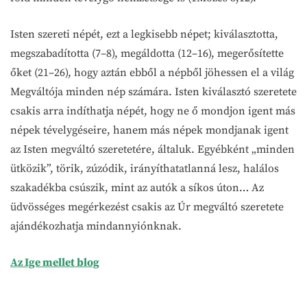
Isten szereti népét, ezt a legkisebb népet; kiválasztotta,
megszabadította (7–8), megáldotta (12–16), megerősítette
őket (21–26), hogy aztán ebből a népből jöhessen el a világ
Megváltója minden nép számára. Isten kiválasztó szeretete
csakis arra indíthatja népét, hogy ne ő mondjon igent más
népek tévelygéseire, hanem más népek mondjanak igent
az Isten megváltó szeretetére, általuk. Egyébként „minden
ütközik”, törik, zúzódik, irányíthatatlanná lesz, halálos
szakadékba csúszik, mint az autók a síkos úton… Az
üdvösséges megérkezést csakis az Úr megváltó szeretete
ajándékozhatja mindannyiónknak.
Az Ige mellet blog