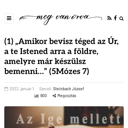
(1) „Amikor bevisz téged az Úr,
a te Istened arra a földre,
amelyre már készülsz
bemenni…” (5Mózes 7)
2022. január 1.
Szerző:
Steinbach József
900
Megosztás