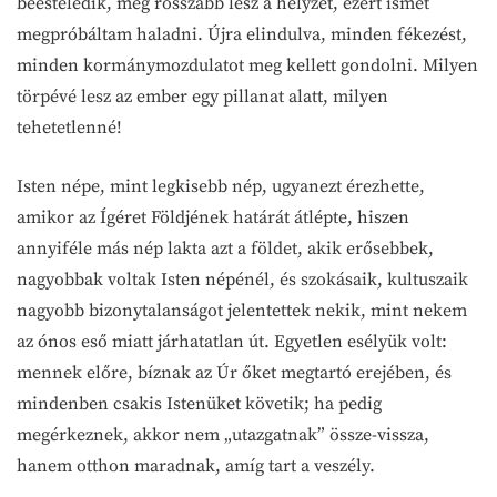
beesteledik, még rosszabb lesz a helyzet, ezért ismét
megpróbáltam haladni. Újra elindulva, minden fékezést,
minden kormánymozdulatot meg kellett gondolni. Milyen
törpévé lesz az ember egy pillanat alatt, milyen
tehetetlenné!
Isten népe, mint legkisebb nép, ugyanezt érezhette,
amikor az Ígéret Földjének határát átlépte, hiszen
annyiféle más nép lakta azt a földet, akik erősebbek,
nagyobbak voltak Isten népénél, és szokásaik, kultuszaik
nagyobb bizonytalanságot jelentettek nekik, mint nekem
az ónos eső miatt járhatatlan út. Egyetlen esélyük volt:
mennek előre, bíznak az Úr őket megtartó erejében, és
mindenben csakis Istenüket követik; ha pedig
megérkeznek, akkor nem „utazgatnak” össze-vissza,
hanem otthon maradnak, amíg tart a veszély.