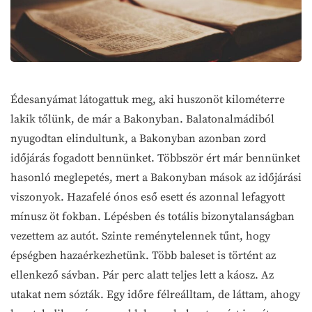
Édesanyámat látogattuk meg, aki huszonöt kilométerre
lakik tőlünk, de már a Bakonyban. Balatonalmádiból
nyugodtan elindultunk, a Bakonyban azonban zord
időjárás fogadott bennünket. Többször ért már bennünket
hasonló meglepetés, mert a Bakonyban mások az időjárási
viszonyok. Hazafelé ónos eső esett és azonnal lefagyott
mínusz öt fokban. Lépésben és totális bizonytalanságban
vezettem az autót. Szinte reménytelennek tűnt, hogy
épségben hazaérkezhetünk. Több baleset is történt az
ellenkező sávban. Pár perc alatt teljes lett a káosz. Az
utakat nem sózták. Egy időre félreálltam, de láttam, ahogy