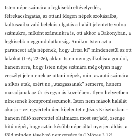
Isten népe számára a legkisebb eltévelyedés,
félrekacsingatás, az ottani idegen népek szokásaiba,
kultuszaiba való belekóstolgatás a halált jelentette volna
számukra, miként számunkra is, ott akkor a Bakonyban, a
legkisebb meggondolatlanság. Amikor Isten azt a
parancsot adja népének, hogy „irtsa ki” mindenestül az ott
lakókat (1–6; 22–26), akkor Isten nem gyilkolásra gondol,
hanem arra, hogy Isten népe számára még olyan nagy
veszélyt jelentenek az ottani népek, mint az autó számára
a síkos utak, ezért ne „utazgassanak” semerre, hanem
maradjanak az Úr és egymás közelében. Ilyen helyzetben
nincsenek kompromisszumok. Isten nem mások halálát
akarja – ezt egyértelműen kijelentette Jézus Krisztusban –
hanem féltő szeretettel oltalmazza most sarjadó, zsenge
hitű népét, hogy aztán később népe által nyerjen áldást a
föld minden tévelygő nemzetsége is (1Mózes 3,12).