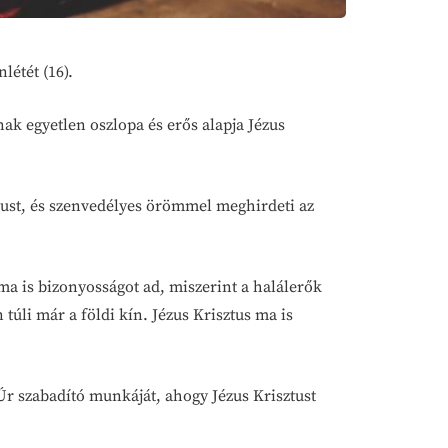
létét (16).
nak egyetlen oszlopa és erős alapja Jézus
ztust, és szenvedélyes örömmel meghirdeti az
 ma is bizonyosságot ad, miszerint a halálerők
túli már a földi kín. Jézus Krisztus ma is
 Úr szabadító munkáját, ahogy Jézus Krisztust