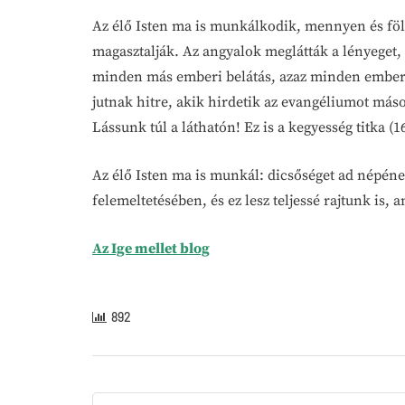
Az élő Isten ma is munkálkodik, mennyen és föld
magasztalják. Az angyalok meglátták a lényeget, 
minden más emberi belátás, azaz minden emberi sz
jutnak hitre, akik hirdetik az evangéliumot máso
Lássunk túl a láthatón! Ez is a kegyesség titka (1
Az élő Isten ma is munkál: dicsőséget ad népéne
felemeltetésében, és ez lesz teljessé rajtunk is, 
Az Ige mellet blog
892