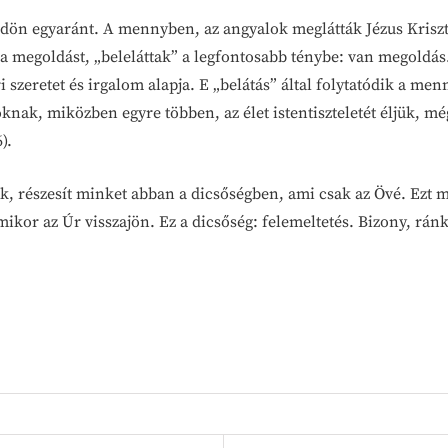
ön egyaránt. A mennyben, az angyalok meglátták Jézus Krisztus
a megoldást, „beleláttak” a legfontosabb ténybe: van megoldás. 
eretet és irgalom alapja. E „belátás” által folytatódik a menn
knak, miközben egyre többen, az élet istentiszteletét éljük, mé
6).
k, részesít minket abban a dicsőségben, ami csak az Övé. Ezt m
amikor az Úr visszajön. Ez a dicsőség: felemeltetés. Bizony, ránk