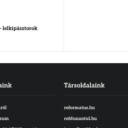
– lelkipásztorok
aink
Társoldalaink
ról
reformatus.hu
szum
refdunantul.hu