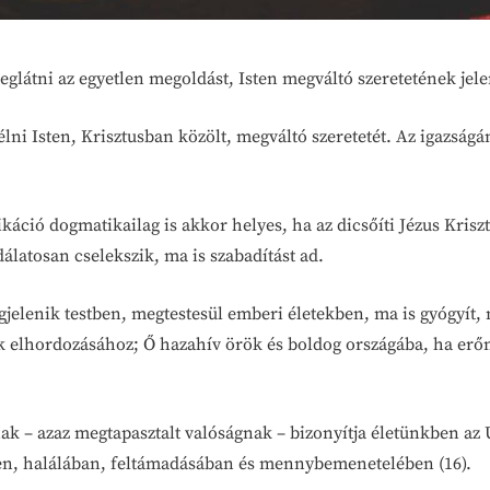
látni az egyetlen megoldást, Isten megváltó szeretetének jelen
 élni Isten, Krisztusban közölt, megváltó szeretetét. Az igazságá
káció dogmatikailag is akkor helyes, ha az dicsőíti Jézus Kris
dálatosan cselekszik, ma is szabadítást ad.
egjelenik testben, megtestesül emberi életekben, ma is gyógyít,
ek elhordozásához; Ő hazahív örök és boldog országába, ha erőn 
znak – azaz megtapasztalt valóságnak – bizonyítja életünkben az
iben, halálában, feltámadásában és mennybemenetelében (16).