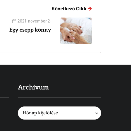
Következő Cikk
2021. november 2.
Egy csepp könny
Archívum
Archívum
Archívum
Hónap kijelölése