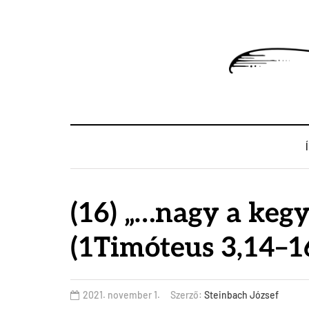
(16) „…nagy a kegy
(1Timóteus 3,14–1
2021. november 1.
Szerző:
Steinbach József