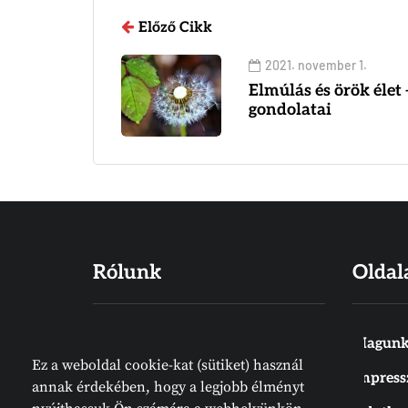
Előző Cikk
2021. november 1.
Elmúlás és örök élet 
gondolatai
Rólunk
Oldal
Hiszünk abban, hogy a Biblia Isten
Magunk
Ez a weboldal cookie-kat (sütiket) használ
Igéje, amelyet emberek írtak
Impres
annak érdekében, hogy a legjobb élményt
ugyan, de nem emberektől jön.