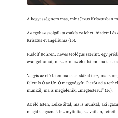
A kegyesség nem más, mint Jézus Krisztusban meg
Az egyház szolgálata csakis ez lehet, hirdetni és
Krisztus evangéliuma (15).
Rudolf Bohren, neves teológus szerint, egy prédi
evangéliumot, miszerint az élet Istene ma is cso
Vagyis az élő Isten ma is csodákat tesz, ma is m
felett is Ő az Úr. Ő meggyógyít; Ő erőt ad a terh
munkál, ma is megjelenik, „megtestesül” (16).
Az élő Isten, Lelke által, ma is munkál, aki iga
magát is igaznak bizonyította, szavaiban, tette