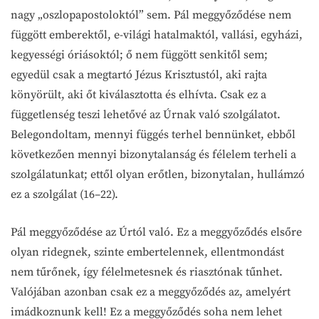
nagy „oszlopapostoloktól” sem. Pál meggyőződése nem
függött emberektől, e-világi hatalmaktól, vallási, egyházi,
kegyességi óriásoktól; ő nem függött senkitől sem;
egyedül csak a megtartó Jézus Krisztustól, aki rajta
könyörült, aki őt kiválasztotta és elhívta. Csak ez a
függetlenség teszi lehetővé az Úrnak való szolgálatot.
Belegondoltam, mennyi függés terhel bennünket, ebből
következően mennyi bizonytalanság és félelem terheli a
szolgálatunkat; ettől olyan erőtlen, bizonytalan, hullámzó
ez a szolgálat (16–22).
Pál meggyőződése az Úrtól való. Ez a meggyőződés elsőre
olyan ridegnek, szinte embertelennek, ellentmondást
nem tűrőnek, így félelmetesnek és riasztónak tűnhet.
Valójában azonban csak ez a meggyőződés az, amelyért
imádkoznunk kell! Ez a meggyőződés soha nem lehet