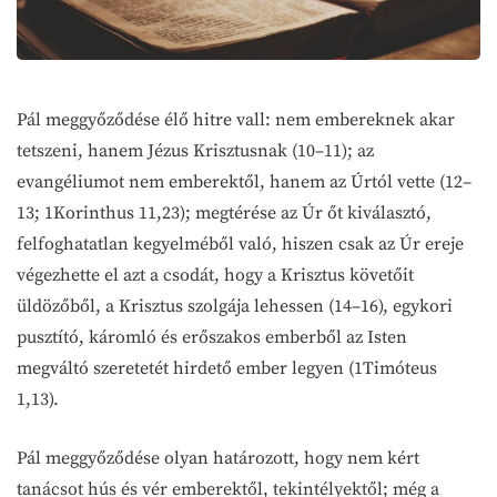
Pál meggyőződése élő hitre vall: nem embereknek akar
tetszeni, hanem Jézus Krisztusnak (10–11); az
evangéliumot nem emberektől, hanem az Úrtól vette (12–
13; 1Korinthus 11,23); megtérése az Úr őt kiválasztó,
felfoghatatlan kegyelméből való, hiszen csak az Úr ereje
végezhette el azt a csodát, hogy a Krisztus követőit
üldözőből, a Krisztus szolgája lehessen (14–16), egykori
pusztító, káromló és erőszakos emberből az Isten
megváltó szeretetét hirdető ember legyen (1Timóteus
1,13).
Pál meggyőződése olyan határozott, hogy nem kért
tanácsot hús és vér emberektől, tekintélyektől; még a