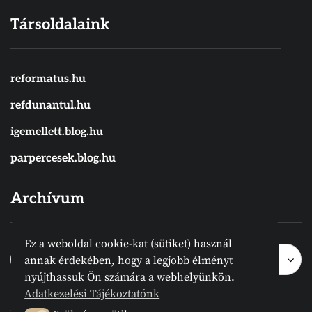
Társoldalaink
reformatus.hu
refdunantul.hu
igemellett.blog.hu
parpercesek.blog.hu
Archívum
Ez a weboldal cookie-kat (sütiket) használ
Archívum
Archívum
Hónap kijelölése
annak érdekében, hogy a legjobb élményt
nyújthassuk Ön számára a webhelyünkön.
Adatkezelési Tájékoztatónk