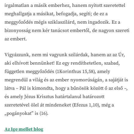
irgalmatlan a másik emberhez, hanem nyitott szeretettel
meghallgatja a másikat, befogadja, segíti; de ez a
meggyőződés mégis sziklaszilárd, nem ingadozik. Ez a
bizonyosság nem kér tanácsot embertől, de nagyon szereti
az embert.
Vigyázzunk, nem mi vagyunk szilárdak, hanem az az Úr,
aki elhívott bennünket! Ez egy rendíthetetlen, szabad,
független meggyőződés (1Korinthus 15,58), amely
megrendül a világ és az ember nyomorúságán, a sajátját is
látva – Pál is kimondta, hogy a bűnösök között ő az első –,
és amely Jézus Krisztus határtalanul határozott
szeretetével ölel át mindeneket (Efezus 1,10), még a
„pogányokat” is (16).
Az Ige mellet blog