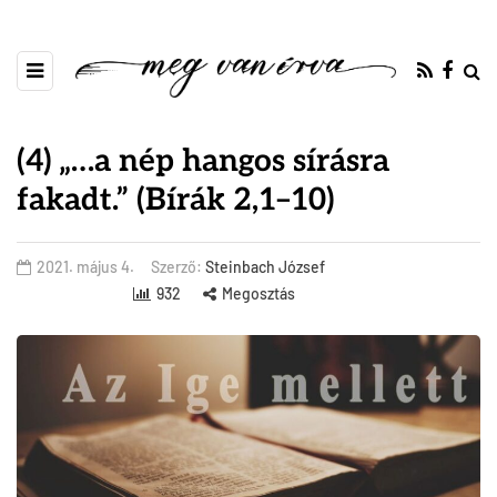
(4) „…a nép hangos sírásra
fakadt.” (Bírák 2,1–10)
2021. május 4.
Szerző:
Steinbach József
932
Megosztás