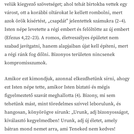
velük kiegyező szövetséget; ahol tehát birtokba vettek egy
várost, ott a korábbi oltárokat le kellett rombolni, mert
azok örök kísértést, „csapdát” jelentettek számukra (2–4).
Isten népe levetette a régi embert és felöltötte az új embert
(Efezus 4,22–23). A romos, életveszélyes épületet nem
szabad javítgatni, hanem alapjaiban újat kell építeni, mert
a régi ránk fog dőlni. Bizonyos területen nincsenek
kompromisszumok.
Amikor ezt kimondjuk, azonnal elkezdhetünk sírni, ahogy
ezt Isten népe tette, amikor Isten biztató és mégis
figyelmeztető szavát meghallotta (4). Bizony, mi sem
tehetünk mást, mint töredelmes szívvel leborulunk, és
hangosan, könyörögve sírunk: „Urunk, adj bizonyosságot,
kiválasztó kegyelmedben! Urunk, adj új életet, amely
bátran mond nemet arra, ami Teneked nem kedves!