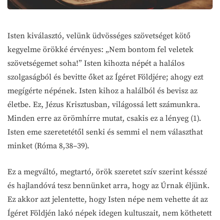
Isten kiválasztó, velünk üdvösséges szövetséget kötő
kegyelme örökké érvényes: „Nem bontom fel veletek
szövetségemet soha!” Isten kihozta népét a halálos
szolgaságból és bevitte őket az Ígéret Földjére; ahogy ezt
megígérte népének. Isten kihoz a halálból és bevisz az
életbe. Ez, Jézus Krisztusban, világossá lett számunkra.
Minden erre az örömhírre mutat, csakis ez a lényeg (1).
Isten eme szeretetétől senki és semmi el nem választhat
minket (Róma 8,38–39).
Ez a megváltó, megtartó, örök szeretet szív szerint késszé
és hajlandóvá tesz bennünket arra, hogy az Úrnak éljünk.
Ez akkor azt jelentette, hogy Isten népe nem vehette át az
Ígéret Földjén lakó népek idegen kultuszait, nem köthetett