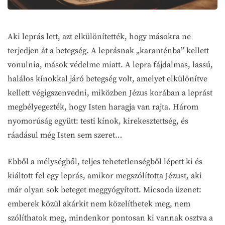
Aki leprás lett, azt elkülönítették, hogy másokra ne
terjedjen át a betegség. A leprásnak „karanténba” kellett
vonulnia, mások védelme miatt. A lepra fájdalmas, lassú,
halálos kínokkal járó betegség volt, amelyet elkülönítve
kellett végigszenvedni, miközben Jézus korában a leprást
megbélyegezték, hogy Isten haragja van rajta. Három
nyomorúság együtt: testi kínok, kirekesztettség, és
ráadásul még Isten sem szeret…
Ebből a mélységből, teljes tehetetlenségből lépett ki és
kiáltott fel egy leprás, amikor megszólította Jézust, aki
már olyan sok beteget meggyógyított. Micsoda üzenet:
emberek közül akárkit nem közelíthetek meg, nem
szólíthatok meg, mindenkor pontosan ki vannak osztva a