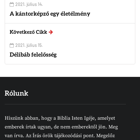
2021. július 14.
A kántorképző egy életélmény
Következő Cikk
2021. július 15.
Délibáb felelősség
Rólunk
Hiszünk abban, hogy a Biblia Isten Igéje, amelyet
emberek írtak ugyan, de nem emberektől jön. Meg
van írva. Az Írás örök tájékozódási pont. Megelőz