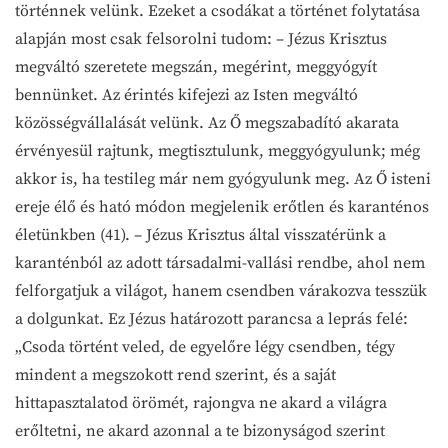
történnek velünk. Ezeket a csodákat a történet folytatása
alapján most csak felsorolni tudom: – Jézus Krisztus
megváltó szeretete megszán, megérint, meggyógyít
bennünket. Az érintés kifejezi az Isten megváltó
közösségvállalását velünk. Az Ő megszabadító akarata
érvényesül rajtunk, megtisztulunk, meggyógyulunk; még
akkor is, ha testileg már nem gyógyulunk meg. Az Ő isteni
ereje élő és ható módon megjelenik erőtlen és karanténos
életünkben (41). – Jézus Krisztus által visszatérünk a
karanténból az adott társadalmi-vallási rendbe, ahol nem
felforgatjuk a világot, hanem csendben várakozva tesszük
a dolgunkat. Ez Jézus határozott parancsa a leprás felé:
„Csoda történt veled, de egyelőre légy csendben, tégy
mindent a megszokott rend szerint, és a saját
hittapasztalatod örömét, rajongva ne akard a világra
erőltetni, ne akard azonnal a te bizonyságod szerint