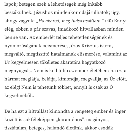
lapok; betegen ezek a lehetőségek még inkább
beszűkülnek. Jézushoz mindenkor odajárulhatok; úgy,
ahogy vagyok:
„Ha akarod, meg tudsz tisztítani.”
(40) Ennyi
elég, ebben a pár szavas, imádkozó hitvallásban minden
benne van. Az emberlét teljes tehetetlenségének és
nyomorúságának beismerése, Jézus Krisztus isteni,
megváltó, megtisztító hatalmának elismerése, valamint az
Úr kegyelmesen tökéletes akaratára hagyatkozó
megnyugvás. Nem is kell több az ember életében: ha ezt a
hármat meglátja, belátja, kimondja, megvallja, az Úr előtt,
az elég! Nem is tehetünk többet, ennyit is csak az Ő
kegyelméből…
De ha ezt a hitvallást kimondta a rengeteg ember és inger
között is sokféleképpen „karanténos”, magányos,
tisztátalan, beteges, halandó életünk, akkor csodák