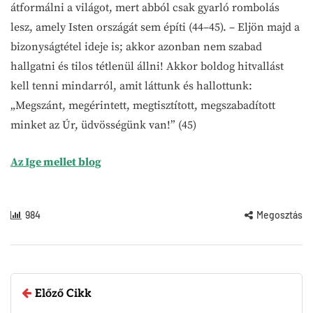
átformálni a világot, mert abból csak gyarló rombolás
lesz, amely Isten országát sem építi (44–45). – Eljön majd a
bizonyságtétel ideje is; akkor azonban nem szabad
hallgatni és tilos tétlenül állni! Akkor boldog hitvallást
kell tenni mindarról, amit láttunk és hallottunk:
„Megszánt, megérintett, megtisztított, megszabadított
minket az Úr, üdvösségünk van!” (45)
Az Ige mellet blog
984
Megosztás
Előző Cikk